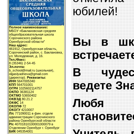
юбилей!
Полное наименование:
МБОУ «Баклановская средняя
общеобразовательная школа
Вы в шк
Сорочинского района
Оренбургской области"
Наш адрес:
461912, Оренбургская область,
встречает
Сорочинский район, с. Баклановка,
ул. Молодежная, д. 16.
Тел./Факс:
8 (35346) 2-54-45
Эл.почта:
В чудес
b_school@mail.ru (школьная),
olgaslyadneva@gmail.com
(директор).
Реквизиты:
ведете Зн
ИНН
5647005340
КПП
564701001
ОГРН
1025602114757
ОКПО
36381124
ОКТМО
53650402
Любя
ОКВЭД
80.21.2
ОКФС
14
ОКОПФ
72
ОКОГУ
4210007
становите
Л/с
771090011 в фин. отделе
администрации Сорочинского
района Оренбургской области
Р/с
40701810100001000079 в
Отделении Оренбург г. Оренбург
Учитель 
БИК
045354001