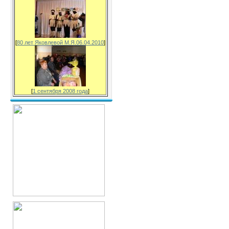
[
80 лет Яковлевой М.Я.06.04.2010
]
[
1 сентября 2008 года
]