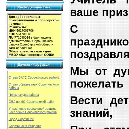
Внебюджетный счет:
ваше приз
Для добровольных
пожертвований и спонсорской
помощи:
С пре
Реквизиты:
ИНН
5617005706
КПП
561701001
празд
Л/с
771090014 в фин. отделе
администрации Сорочинского
района Оренбургской области
БИК
045308000
поздравля
Обязательно указать - для
МБОУ «Баклановская СОШ»
Важная информация
Мы от ду
Отдел ЗАГС Сорочинского района
пожелать
Отдел образования Сорочинского
района
Прокуратура района
Вести де
ОВД по МО Сорочинский район
знаний,
Управление социальной защиты
населения Сорочинского района
Город Сорочинск
Сорочинск в Wikipedia