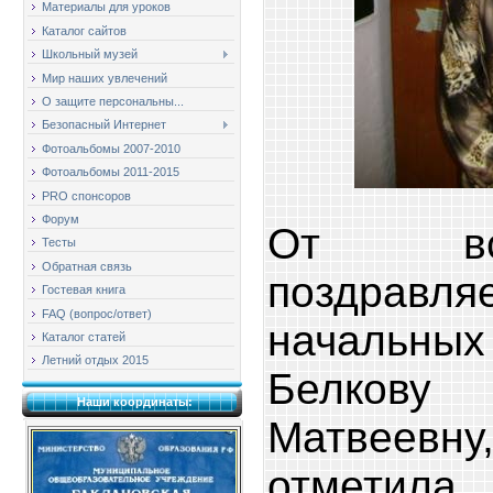
Материалы для уроков
Каталог сайтов
Школьный музей
Мир наших увлечений
О защите персональны...
Безопасный Интернет
Фотоальбомы 2007-2010
Фотоальбомы 2011-2015
PRO спонсоров
Форум
От вс
Тесты
Обратная связь
поздрав
Гостевая книга
FAQ (вопрос/ответ)
начальн
Каталог статей
Летний отдых 2015
Белков
Наши координаты:
Матвеевну,
отметил