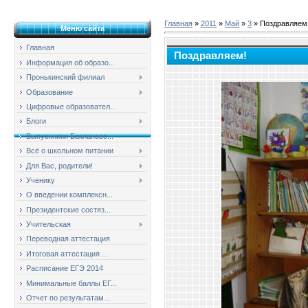
Главная
»
2011
»
Май
»
3
» Поздравляем
Меню сайта
Главная
Поздравляем!
Информация об образо...
Пронькинский филиал
Образование
Цифровые образовател...
Блоги
Выпускники Баклановс...
Всё о школьном питании
Для Вас, родители!
Ученику
О введении комплексн...
Президентские состяз...
Учительская
Переводная аттестация
Итоговая аттестация ...
Расписание ЕГЭ 2014
Минимальные баллы ЕГ...
Отчет по результатам...