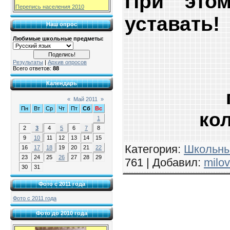
При это
Перепись населения 2010
уставать!
Наш опрос
Любимые школьные предметы:
Результаты
|
Архив опросов
Всего ответов:
88
Календарь
«
Май 2011
»
Пн
Вт
Ср
Чт
Пт
Сб
Вс
ко
1
2
3
4
5
6
7
8
9
10
11
12
13
14
15
Категория
:
Школьны
16
17
18
19
20
21
22
23
24
25
26
27
28
29
761 |
Добавил
:
milo
30
31
Фото с 2011 года
Фото с 2011 года
Фото до 2010 года