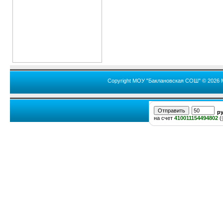
Copyright МОУ "Баклановская СОШ" © 2026 
р
на счет
410011154494802
(