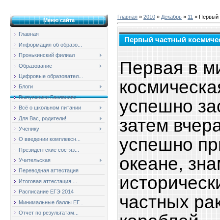
Главная
»
2010
»
Декабрь
»
11
» Первый 
Меню сайта
Главная
Первый частный космиче
Информация об образо...
Пронькинский филиал
Первая в м
Образование
Цифровые образовател...
космическа
Блоги
Выпускники Баклановс...
успешно зас
Всё о школьном питании
затем вчер
Для Вас, родители!
Ученику
успешно пр
О введении комплексн...
Президентские состяз...
океане, зн
Учительская
Переводная аттестация
исторически
Итоговая аттестация ...
Расписание ЕГЭ 2014
частных ра
Минимальные баллы ЕГ...
Отчет по результатам...