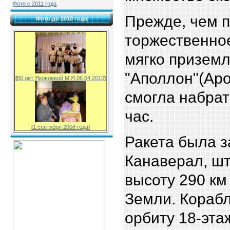
Фото с 2011 года
Прежде, чем 
Фото до 2010 года
торжественно
мягко приземл
"Аполлон"(Apo
[
80 лет Яковлевой М.Я.06.04.2010
]
смогла набрат
час.
[
1 сентября 2008 года
]
Ракета была 
Канаверал, шт
высоту 290 км
Земли. Корабл
орбиту 18-эта