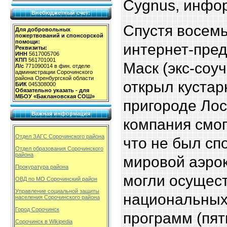
Cygnus, инфо
Внебюджетный счет:
Спустя восемь 
Для добровольных
пожертвований и спонсорской
помощи:
интернет-пре
Реквизиты:
ИНН
5617005706
КПП
561701001
Маск (экс-соу
Л/с
771090014 в фин. отделе
администрации Сорочинского
района Оренбургской области
открыл кустар
БИК
045308000
Обязательно указать - для
МБОУ «Баклановская СОШ»
пригороде Лос
Важная информация
компания смог
Отдел ЗАГС Сорочинского района
что не был сп
Отдел образования Сорочинского
района
мировой аэрок
Прокуратура района
могли осущест
ОВД по МО Сорочинский район
Управление социальной защиты
национальных
населения Сорочинского района
Город Сорочинск
программ (пят
Сорочинск в Wikipedia