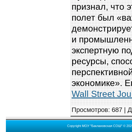
признал, что 
полет был «ва
демонстрирует
и промышленн
экспертную по
ресурсы, спо
перспективно
экономике». Е
Wall Street Jou
Просмотров
: 687 |
Д
Copyright МОУ "Баклановская СОШ" © 202