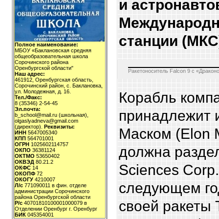
и астронавто
Международн
станции (МКС
Полное наименование:
МБОУ «Баклановская средняя
общеобразовательная школа
Сорочинского района
Оренбургской области"
Ракетоноситель Falcon 9 с «Дракон
Наш адрес:
461912, Оренбургская область,
Сорочинский район, с. Баклановка,
ул. Молодежная, д. 16.
Корабль компа
Тел./Факс:
8 (35346) 2-54-45
Эл.почта:
принадлежит 
b_school@mail.ru (школьная),
olgaslyadneva@gmail.com
(директор).
Реквизиты:
Маском (Elon 
ИНН
5647005340
КПП
564701001
ОГРН
1025602114757
должна раздел
ОКПО
36381124
ОКТМО
53650402
ОКВЭД
80.21.2
Sciences Corp.
ОКФС
14
ОКОПФ
72
ОКОГУ
4210007
следующем го
Л/с
771090011 в фин. отделе
администрации Сорочинского
района Оренбургской области
своей ракеты 
Р/с
40701810100001000079 в
Отделении Оренбург г. Оренбург
БИК
045354001