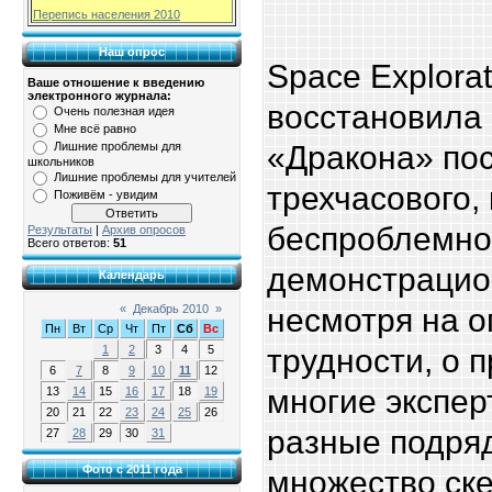
Перепись населения 2010
Наш опрос
Space Explorat
Ваше отношение к введению
электронного журнала:
восстановила 
Очень полезная идея
Мне всё равно
«Дракона» пос
Лишние проблемы для
школьников
Лишние проблемы для учителей
трехчасового,
Поживём - увидим
беспроблемно
Результаты
|
Архив опросов
Всего ответов:
51
демонстрацио
Календарь
несмотря на о
«
Декабрь 2010
»
Пн
Вт
Ср
Чт
Пт
Сб
Вс
трудности, о 
1
2
3
4
5
6
7
8
9
10
11
12
многие экспер
13
14
15
16
17
18
19
20
21
22
23
24
25
26
разные подря
27
28
29
30
31
Фото с 2011 года
множество ске