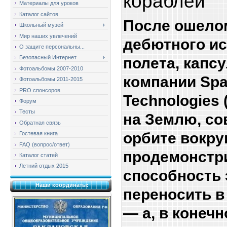
кораблей
Материалы для уроков
Каталог сайтов
После ошел
Школьный музей
Мир наших увлечений
дебютного и
О защите персональны...
полета, капс
Безопасный Интернет
Фотоальбомы 2007-2010
компании Spa
Фотоальбомы 2011-2015
PRO спонсоров
Technologies
Форум
Тесты
на Землю, со
Обратная связь
орбите вокру
Гостевая книга
FAQ (вопрос/ответ)
продемонстри
Каталог статей
Летний отдых 2015
способность 
Наши координаты:
переносить в
— а, в конечн