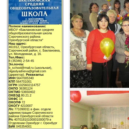
Полное наименование:
МБОУ «Баклановская средняя
общеобразовательная школа
Сорочинского района
Оренбургской области"
Наш адрес:
461912, Оренбургская область,
Сорочинский район, с. Баклановка,
ул. Молодежная, д. 16.
Тел./Факс:
8 (35346) 2-54-45
Эл.почта:
b_school@mail.ru (школьная),
olgaslyadneva@gmail.com
(директор).
Реквизиты:
ИНН
5647005340
КПП
564701001
ОГРН
1025602114757
ОКПО
36381124
ОКТМО
53650402
ОКВЭД
80.21.2
ОКФС
14
ОКОПФ
72
ОКОГУ
4210007
Л/с
771090011 в фин. отделе
администрации Сорочинского
района Оренбургской области
Р/с
40701810100001000079 в
Отделении Оренбург г. Оренбург
БИК
045354001