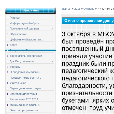
Главная
»
2013
»
Октябрь
»
7
» Отчет о 
Меню сайта
Главная
Отчет о проведении дня 
Информация об образо...
Пронькинский филиал
3 октября в МБО
Образование
был проведён пр
Цифровые образовател...
Блоги
посвященный Дню
Выпускники Баклановс...
приняли участие 
Всё о школьном питании
Для Вас, родители!
праздник были п
Ученику
педагогический к
О введении комплексн...
педагогического 
Президентские состяз...
Учительская
благодарности, у
Переводная аттестация
признательности 
Итоговая аттестация ...
букетами
ярких 
Расписание ЕГЭ 2014
Минимальные баллы ЕГ...
отмечен труд уч
Отчет по результатам...