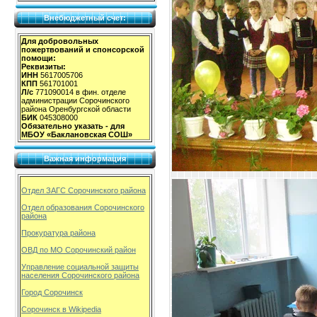
Внебюджетный счет:
Для добровольных
пожертвований и спонсорской
помощи:
Реквизиты:
ИНН
5617005706
КПП
561701001
Л/с
771090014 в фин. отделе
администрации Сорочинского
района Оренбургской области
БИК
045308000
Обязательно указать - для
МБОУ «Баклановская СОШ»
Важная информация
Отдел ЗАГС Сорочинского района
Отдел образования Сорочинского
района
Прокуратура района
ОВД по МО Сорочинский район
Управление социальной защиты
населения Сорочинского района
Город Сорочинск
Сорочинск в Wikipedia