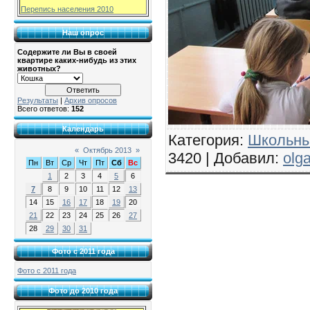
Перепись населения 2010
Наш опрос
Содержите ли Вы в своей
квартире каких-нибудь из этих
животных?
Результаты
|
Архив опросов
Всего ответов:
152
Календарь
Категория
:
Школьны
«
Октябрь 2013
»
3420 |
Добавил
:
olg
Пн
Вт
Ср
Чт
Пт
Сб
Вс
1
2
3
4
5
6
7
8
9
10
11
12
13
14
15
16
17
18
19
20
21
22
23
24
25
26
27
28
29
30
31
Фото с 2011 года
Фото с 2011 года
Фото до 2010 года