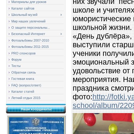
них звучали песн
Материалы для уроков
школе и учителя
Каталог сайтов
Школьный музей
юмористические 
Мир наших увлечений
школьной жизни.
О защите персональны...
«День дублёра», 
Безопасный Интернет
Фотоальбомы 2007-2010
выступили старш
Фотоальбомы 2011-2015
ученики получил
PRO спонсоров
Форум
эмоциональный з
Тесты
удовольствие от
Обратная связь
мероприятия. На
Гостевая книга
FAQ (вопрос/ответ)
праздника смотри
Каталог статей
фото:
http://fotki.
Летний отдых 2015
school/album/220
Наши координаты: