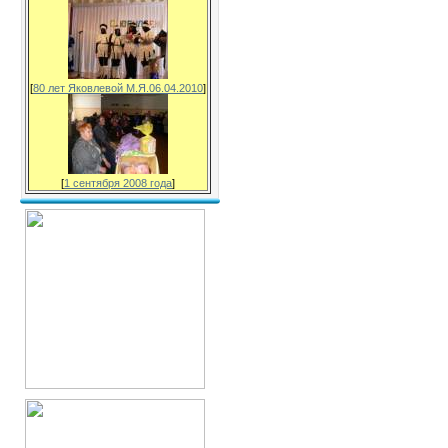
[
80 лет Яковлевой М.Я.06.04.2010
]
[
1 сентября 2008 года
]