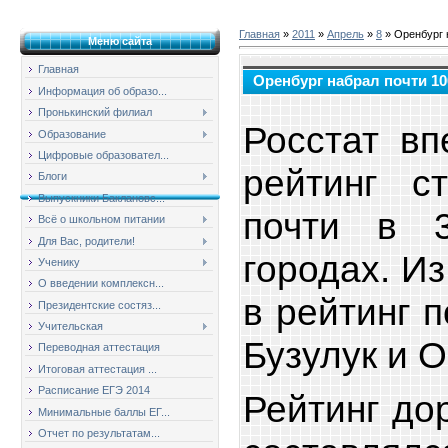
Главная
»
2011
»
Апрель
»
8
» Оренбург 
Меню сайта
Главная
Оренбург набрал почти 1
Информация об образо...
Пронькинский филиал
Росстат вп
Образование
Цифровые образовател...
рейтинг с
Блоги
Выпускники Баклановс...
почти в 3
Всё о школьном питании
Для Вас, родители!
городах. И
Ученику
О введении комплексн...
в рейтинг 
Президентские состяз...
Учительская
Бузулук и О
Переводная аттестация
Итоговая аттестация ...
Расписание ЕГЭ 2014
Рейтинг до
Минимальные баллы ЕГ...
Отчет по результатам...