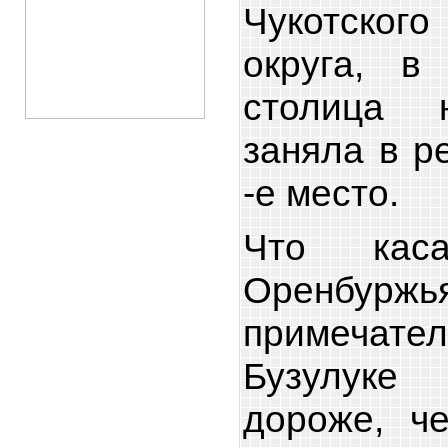
Чукотског
округа, в
столица 
заняла в р
-е место.
Что каса
Оренб
примечател
Бузулук
дороже, ч