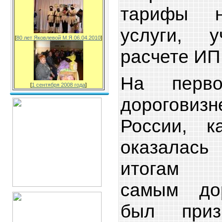
тарифы 
услуги, 
[
80 лет Яковлевой М.Я.06.04.2010
]
расчете ИПЦ
На перв
[
1 сентября 2008 года
]
дорогов
России, к
оказалась
итогам 
самым до
был приз