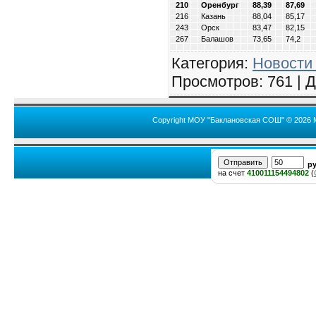
210
Оренбург
88,39
87,69
216
Казань
88,04
85,17
243
Орск
83,47
82,15
267
Балашов
73,65
74,2
Категория
:
Новости
Просмотров
: 761 |
Д
Copyright МОУ "Баклановская СОШ" © 2026 
р
на счет
410011154494802
(