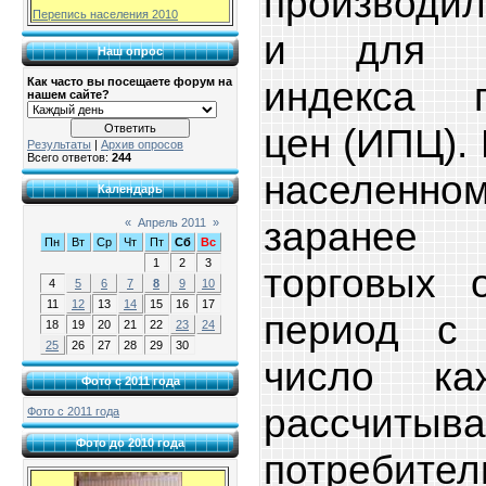
производил
Перепись населения 2010
и для с
Наш опрос
индекса п
Как часто вы посещаете форум на
нашем сайте?
цен (ИПЦ).
Результаты
|
Архив опросов
Всего ответов:
244
населенн
Календарь
заранее 
«
Апрель 2011
»
Пн
Вт
Ср
Чт
Пт
Сб
Вс
1
2
3
торговых о
4
5
6
7
8
9
10
11
12
13
14
15
16
17
период с 
18
19
20
21
22
23
24
25
26
27
28
29
30
число ка
Фото с 2011 года
рассчитыв
Фото с 2011 года
Фото до 2010 года
потребите