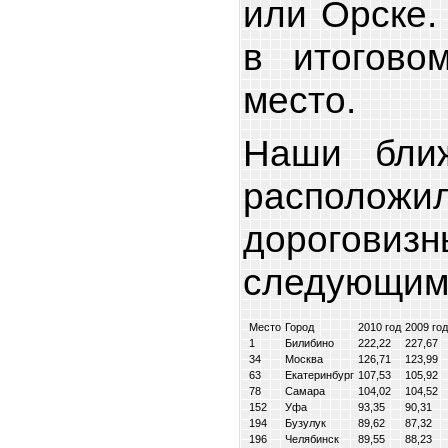
или Орске.
в итогово
место.
Наши бли
расположил
дорогов
следующим
Место
Город
2010 год
2009 год
1
Билибино
222,22
227,67
34
Москва
126,71
123,99
63
Екатеринбург
107,53
105,92
78
Самара
104,02
104,52
152
Уфа
93,35
90,31
194
Бузулук
89,62
87,32
196
Челябинск
89,55
88,23