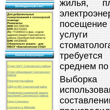
жилья, п
Внебюджетный счет:
электроэне
Для добровольных
пожертвований и спонсорской
посещение 
помощи:
Реквизиты:
ИНН
5617005706
КПП
561701001
услуги 
Л/с
771090014 в фин. отделе
администрации Сорочинского
района Оренбургской области
БИК
045308000
стоматол
Обязательно указать - для
МБОУ «Баклановская СОШ»
требуется
Важная информация
среднем по
Отдел ЗАГС Сорочинского района
Отдел образования Сорочинского
района
Выбор
Прокуратура района
использ
ОВД по МО Сорочинский район
Управление социальной защиты
населения Сорочинского района
составле
Город Сорочинск
Сорочинск в Wikipedia