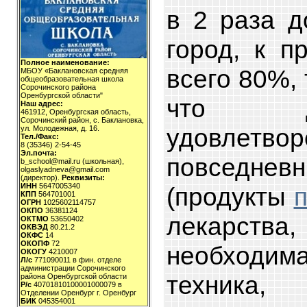
в 2 раза д
город, к п
Полное наименование:
всего 80%, 
МБОУ «Баклановская средняя
общеобразовательная школа
Сорочинского района
Оренбургской области"
что д
Наш адрес:
461912, Оренбургская область,
Сорочинский район, с. Баклановка,
удовлетвор
ул. Молодежная, д. 16.
Тел./Факс:
8 (35346) 2-54-45
Эл.почта:
повседн
b_school@mail.ru (школьная),
olgaslyadneva@gmail.com
(директор).
Реквизиты:
ИНН
5647005340
(продукты
КПП
564701001
ОГРН
1025602114757
ОКПО
36381124
лекарст
ОКТМО
53650402
ОКВЭД
80.21.2
ОКФС
14
ОКОПФ
72
необход
ОКОГУ
4210007
Л/с
771090011 в фин. отделе
администрации Сорочинского
техника
района Оренбургской области
Р/с
40701810100001000079 в
Отделении Оренбург г. Оренбург
БИК
045354001