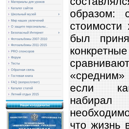
составля
Материалы для уроков
Каталог сайтов
образом: 
Школьный музей
Мир наших увлечений
стоимости 
О защите персональны...
Безопасный Интернет
был прин
Фотоальбомы 2007-2010
Фотоальбомы 2011-2015
конкрет
PRO спонсоров
Форум
сравнив
Тесты
Обратная связь
«средним» 
Гостевая книга
FAQ (вопрос/ответ)
если ка
Каталог статей
Летний отдых 2015
набира
Наши координаты:
необходимо
что жизнь 