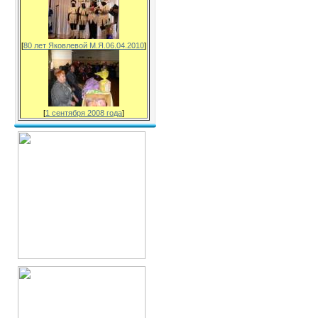
[
80 лет Яковлевой М.Я.06.04.2010
]
[
1 сентября 2008 года
]