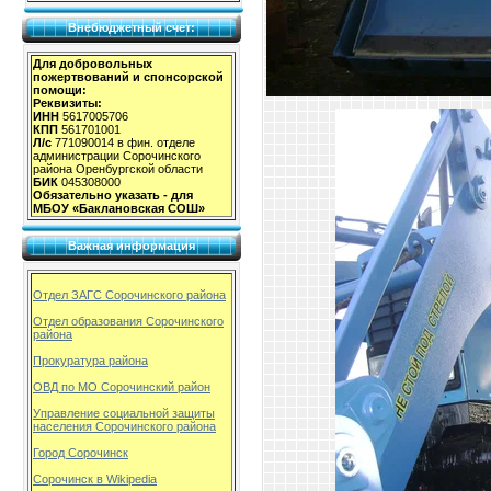
Внебюджетный счет:
Для добровольных
пожертвований и спонсорской
помощи:
Реквизиты:
ИНН
5617005706
КПП
561701001
Л/с
771090014 в фин. отделе
администрации Сорочинского
района Оренбургской области
БИК
045308000
Обязательно указать - для
МБОУ «Баклановская СОШ»
Важная информация
Отдел ЗАГС Сорочинского района
Отдел образования Сорочинского
района
Прокуратура района
ОВД по МО Сорочинский район
Управление социальной защиты
населения Сорочинского района
Город Сорочинск
Сорочинск в Wikipedia