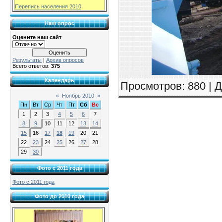
Перепись населения 2010
Наш опрос
Оцените наш сайт
Результаты
|
Архив опросов
Всего ответов:
375
Календарь
Просмотров
: 880 |
Д
«
Ноябрь 2010
»
Пн
Вт
Ср
Чт
Пт
Сб
Вс
1
2
3
4
5
6
7
8
9
10
11
12
13
14
15
16
17
18
19
20
21
22
23
24
25
26
27
28
29
30
Фото с 2011 года
Фото с 2011 года
Фото до 2010 года