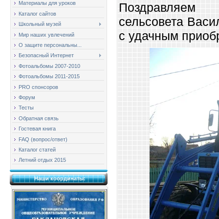
Материалы для уроков
Поздравляем 
Каталог сайтов
сельсовета Васи
Школьный музей
с удачным приоб
Мир наших увлечений
О защите персональны...
Безопасный Интернет
Фотоальбомы 2007-2010
Фотоальбомы 2011-2015
PRO спонсоров
Форум
Тесты
Обратная связь
Гостевая книга
FAQ (вопрос/ответ)
Каталог статей
Летний отдых 2015
Наши координаты: