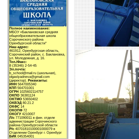
Полное наименование:
МБОУ «Баклановская средняя
общеобразовательная школа
Сорочинского района
Оренбургской области"
Наш адрес:
461912, Оренбургская область,
Сорочинский район, с. Баклановка,
ул. Молодежная, д. 16.
Тел./Факс:
8 (35346) 2-54-45
Эл.почта:
b_school@mail.ru (школьная),
olgaslyadneva@gmail.com
(директор).
Реквизиты:
ИНН
5647005340
КПП
564701001
ОГРН
1025602114757
ОКПО
36381124
ОКТМО
53650402
ОКВЭД
80.21.2
ОКФС
14
ОКОПФ
72
ОКОГУ
4210007
Л/с
771090011 в фин. отделе
администрации Сорочинского
района Оренбургской области
Р/с
40701810100001000079 в
Отделении Оренбург г. Оренбург
БИК
045354001