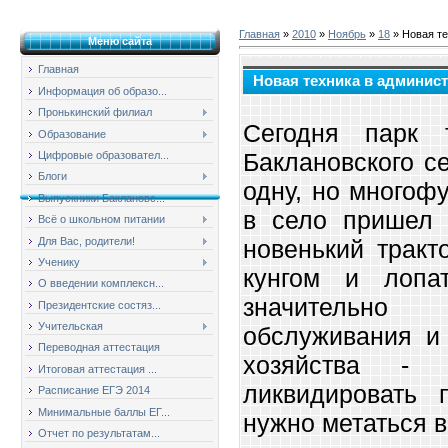
Главная
»
2010
»
Ноябрь
»
18
» Новая те
Меню сайта
Главная
Новая техника в админис
Информация об образо...
Пронькинский филиал
Сегодня парк 
Образование
Баклановского с
Цифровые образовател...
Блоги
одну, но многоф
Выпускники Баклановс...
в село пришел 
Всё о школьном питании
Для Вас, родители!
новенький тракт
Ученику
кунгом и лопа
О введении комплексн...
значительно
Президентские состяз...
Учительская
обслуживания и
Переводная аттестация
хозяйства - 
Итоговая аттестация ...
ликвидировать 
Расписание ЕГЭ 2014
Минимальные баллы ЕГ...
нужно метаться в
Отчет по результатам...