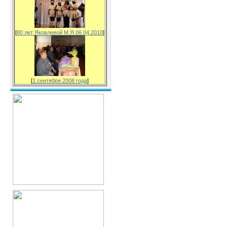
[
80 лет Яковлевой М.Я.06.04.2010
]
[
1 сентября 2008 года
]