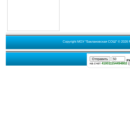
Copyright МОУ "Баклановская СОШ" © 2026 
р
на счет
410011154494802
(