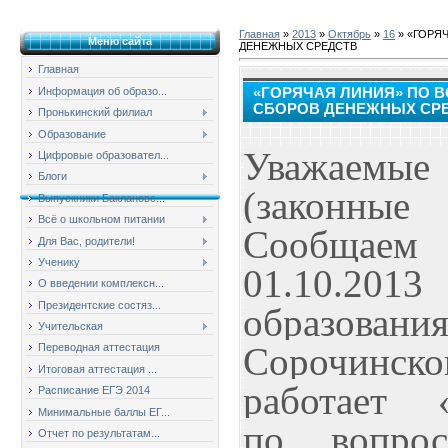
Главная
»
2013
»
Октябрь
»
16
» «ГОРЯ
Меню сайта
ДЕНЕЖНЫХ СРЕДСТВ
Главная
Информация об образо...
«ГОРЯЧАЯ ЛИНИЯ» ПО 
СБОРОВ ДЕНЕЖНЫХ СР
Пронькинский филиал
Образование
Уважаем
Цифровые образовател...
Блоги
(законные 
Выпускники Баклановс...
Всё о школьном питании
Сообщае
Для Вас, родители!
Ученику
01.10.2013 
О введении комплексн...
Президентские состяз...
образовани
Учительская
Сорочин
Переводная аттестация
Итоговая аттестация ...
работает
Расписание ЕГЭ 2014
Минимальные баллы ЕГ...
по вопрос
Отчет по результатам...