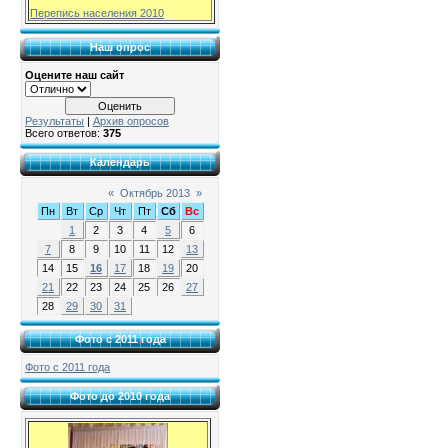
Перепись населения 2010
Наш опрос
Оцените наш сайт
Результаты
|
Архив опросов
Всего ответов:
375
Календарь
«
Октябрь 2013
»
Пн
Вт
Ср
Чт
Пт
Сб
Вс
1
2
3
4
5
6
7
8
9
10
11
12
13
14
15
16
17
18
19
20
21
22
23
24
25
26
27
28
29
30
31
Фото с 2011 года
Фото с 2011 года
Фото до 2010 года