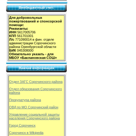
Внебюджетный счет:
Для добровольных
пожертвований и спонсорской
помощи:
Реквизиты:
ИНН
5617005706
КПП
561701001
Л/с
771090014 в фин. отделе
администрации Сорочинского
района Оренбургской области
БИК
045308000
Обязательно указать - для
МБОУ «Баклановская СОШ»
Важная информация
Отдел ЗАГС Сорочинского района
Отдел образования Сорочинского
района
Прокуратура района
ОВД по МО Сорочинский район
Управление социальной защиты
населения Сорочинского района
Город Сорочинск
Сорочинск в Wikipedia