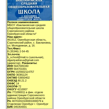
Полное наименование:
МБОУ «Баклановская средняя
общеобразовательная школа
Сорочинского района
Оренбургской области"
Наш адрес:
461912, Оренбургская область,
Сорочинский район, с. Баклановка,
ул. Молодежная, д. 16.
Тел./Факс:
8 (35346) 2-54-45
Эл.почта:
b_school@mail.ru (школьная),
olgaslyadneva@gmail.com
(директор).
Реквизиты:
ИНН
5647005340
КПП
564701001
ОГРН
1025602114757
ОКПО
36381124
ОКТМО
53650402
ОКВЭД
80.21.2
ОКФС
14
ОКОПФ
72
ОКОГУ
4210007
Л/с
771090011 в фин. отделе
администрации Сорочинского
района Оренбургской области
Р/с
40701810100001000079 в
Отделении Оренбург г. Оренбург
БИК
045354001