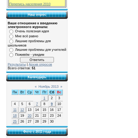
Перепись населения 2010
Наш опрос
Ваше отношение к введению
электронного журнала:
Очень полезная идея
Мне всё равно
Лишние проблемы для
школьников
Лишние проблемы для учителей
Поживём - увидим
Результаты
|
Архив опросов
Всего ответов:
51
Календарь
«
Ноябрь 2013
»
Пн
Вт
Ср
Чт
Пт
Сб
Вс
1
2
3
4
5
6
7
8
9
10
11
12
13
14
15
16
17
18
19
20
21
22
23
24
25
26
27
28
29
30
Фото с 2011 года