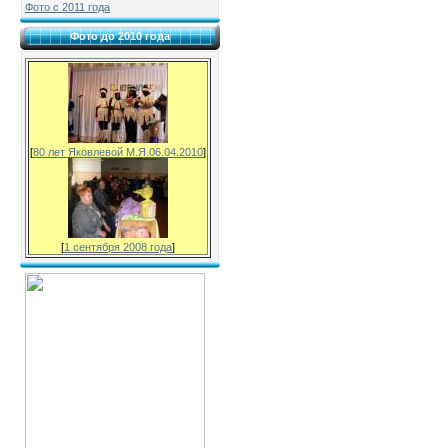
Фото с 2011 года
Фото до 2010 года
[
80 лет Яковлевой М.Я.06.04.2010
]
[
1 сентября 2008 года
]