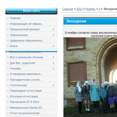
Главная
»
2013
»
Ноябрь
»
9
» Экскурси
Меню сайта
Главная
Экскурсия
Информация об образо...
Пронькинский филиал
8 ноября согласно плану воспитатель
Образование
посетили Свято-Ни
Цифровые образовател...
Блоги
Выпускники Баклановс...
Всё о школьном питании
Для Вас, родители!
Ученику
О введении комплексн...
Президентские состяз...
Учительская
Переводная аттестация
Итоговая аттестация ...
Расписание ЕГЭ 2014
Минимальные баллы ЕГ...
Отчет по результатам...