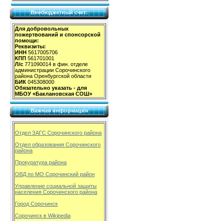
Внебюджетный счет:
Для добровольных
пожертвований и спонсорской
помощи:
Реквизиты:
ИНН
5617005706
КПП
561701001
Л/с
771090014 в фин. отделе
администрации Сорочинского
района Оренбургской области
БИК
045308000
Обязательно указать - для
МБОУ «Баклановская СОШ»
Важная информация
Отдел ЗАГС Сорочинского района
Отдел образования Сорочинского
района
Прокуратура района
ОВД по МО Сорочинский район
Управление социальной защиты
населения Сорочинского района
Город Сорочинск
Сорочинск в Wikipedia