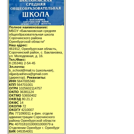
Полное наименование:
МБОУ «Баклановская средняя
общеобразовательная школа
Сорочинского района
Оренбургской области"
Наш адрес:
461912, Оренбургская область,
Сорочинский район, с. Баклановка,
ул. Молодежная, д. 16.
Тел./Факс:
8 (35346) 2-54-45
Эл.почта:
b_school@mail.ru (школьная),
olgaslyadneva@gmail.com
(директор).
Реквизиты:
ИНН
5647005340
КПП
564701001
ОГРН
1025602114757
ОКПО
36381124
ОКТМО
53650402
ОКВЭД
80.21.2
ОКФС
14
ОКОПФ
72
ОКОГУ
4210007
Л/с
771090011 в фин. отделе
администрации Сорочинского
района Оренбургской области
Р/с
40701810100001000079 в
Отделении Оренбург г. Оренбург
БИК
045354001