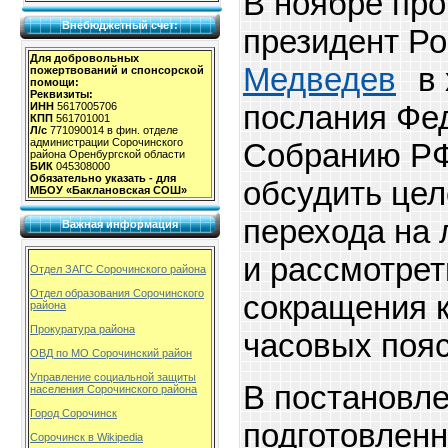
В ноябре про
Внебюджетный счет:
президент Р
Для добровольных
Медведев
в
пожертвований и спонсорской
помощи:
Реквизиты:
послания Фе
ИНН
5617005706
КПП
561701001
Л/с
771090014 в фин. отделе
администрации Сорочинского
Собранию РФ
района Оренбургской области
БИК
045308000
Обязательно указать - для
обсудить це
МБОУ «Баклановская СОШ»
перехода на 
Важная информация
и рассмотрет
Отдел ЗАГС Сорочинского района
Отдел образования Сорочинского
сокращения 
района
Прокуратура района
часовых пояс
ОВД по МО Сорочинский район
Управление социальной защиты
В постановле
населения Сорочинского района
Город Сорочинск
подготовлен
Сорочинск в Wikipedia