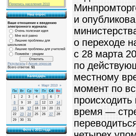
Минпромтор
Перепись населения 2010
Наш опрос
и опубликова
Ваше отношение к введению
электронного журнала:
министерства
Очень полезная идея
Мне всё равно
о переходе н
Лишние проблемы для
школьников
Лишние проблемы для учителей
с 28 марта 20
Поживём - увидим
по действую
Результаты
|
Архив опросов
Всего ответов:
51
местному вре
Календарь
момент по вс
«
Март 2010
»
Пн
Вт
Ср
Чт
Пт
Сб
Вс
происходить 
1
2
3
4
5
6
7
8
9
10
11
12
13
14
время — стре
15
16
17
18
19
20
21
22
23
24
25
26
27
28
переводиться
29
30
31
Фото с 2011 года
четырех упо