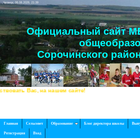
Четверг, 06.08.2026, 21:39
Официальный сайт МБ
общеобразо
Сорочинского район
ь Вас, на нашем сайте!
Главная
Сельсовет
Образование
Блог директора школы
Вып
Регистрация
Вход