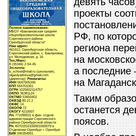
девять часов
проекты соо
постановлен
Полное наименование:
МБОУ «Баклановская средняя
РФ, по котор
общеобразовательная школа
Сорочинского района
Оренбургской области"
региона пере
Наш адрес:
461912, Оренбургская область,
Сорочинский район, с. Баклановка,
на московско
ул. Молодежная, д. 16.
Тел./Факс:
8 (35346) 2-54-45
а последние
Эл.почта:
b_school@mail.ru (школьная),
olgaslyadneva@gmail.com
на Магаданск
(директор).
Реквизиты:
ИНН
5647005340
КПП
564701001
ОГРН
1025602114757
ОКПО
36381124
Таким образо
ОКТМО
53650402
ОКВЭД
80.21.2
ОКФС
14
останется де
ОКОПФ
72
ОКОГУ
4210007
Л/с
771090011 в фин. отделе
поясов.
администрации Сорочинского
района Оренбургской области
Р/с
40701810100001000079 в
Отделении Оренбург г. Оренбург
БИК
045354001