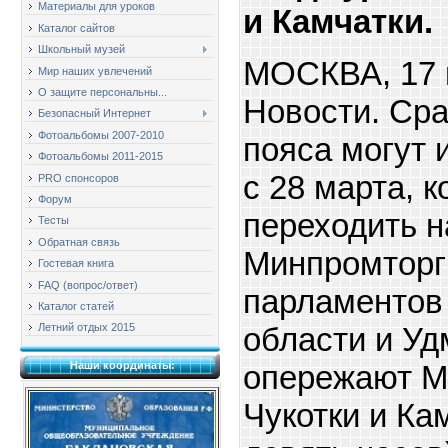
Материалы для уроков
и Камчатки.
Каталог сайтов
Школьный музей
МОСКВА, 17
Мир наших увлечений
О защите персональны...
Подробнее:
http://news.mail.r
Новости. Сра
Безопасный Интернет
Фотоальбомы 2007-2010
пояса могут 
Фотоальбомы 2011-2015
с 28 марта, к
PRO спонсоров
Форум
переходить н
Тесты
Обратная связь
Минпромторг
Гостевая книга
FAQ (вопрос/ответ)
парламентов
Каталог статей
области и Уд
Летний отдых 2015
опережают Мо
Наши координаты:
Чукотки и Ка