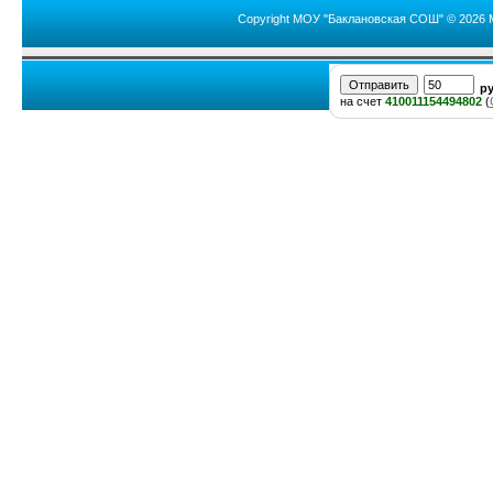
Copyright МОУ "Баклановская СОШ" © 2026 
р
на счет
410011154494802
(