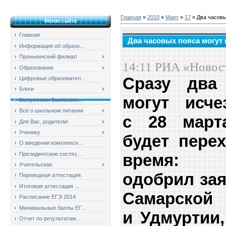
Главная
»
2010
»
Март
»
17
» Два часовы
Меню сайта
Главная
Два часовых пояса могут 
Информация об образо...
Пронькинский филиал
14:11
РИА «Новос
Образование
Сразу два
Цифровые образовател...
Блоги
могут исче
Выпускники Баклановс...
Всё о школьном питании
с 28 марта
Для Вас, родители!
Ученику
будет пере
О введении комплексн...
Президентские состяз...
время: 
Учительская
одобрил за
Переводная аттестация
Итоговая аттестация ...
Самарск
Расписание ЕГЭ 2014
Минимальные баллы ЕГ...
и Удмуртии,
Отчет по результатам...