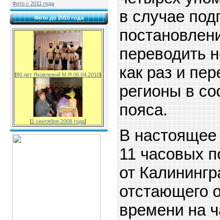
Фото с 2011 года
в случае под
Фото до 2010 года
постановлен
переводить н
как раз и пер
[
80 лет Яковлевой М.Я.06.04.2010
]
регионы в со
пояса.
[
1 сентября 2008 года
]
В настоящее
11 часовых 
от Калинингр
отстающего о
времени на ч