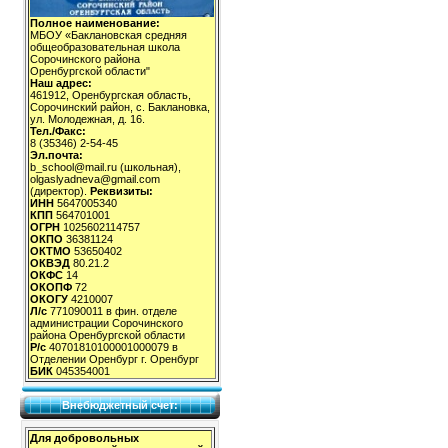
Полное наименование:
МБОУ «Баклановская средняя
общеобразовательная школа
Сорочинского района
Оренбургской области"
Наш адрес:
461912, Оренбургская область,
Сорочинский район, с. Баклановка,
ул. Молодежная, д. 16.
Тел./Факс:
8 (35346) 2-54-45
Эл.почта:
b_school@mail.ru (школьная),
olgaslyadneva@gmail.com
(директор).
Реквизиты:
ИНН
5647005340
КПП
564701001
ОГРН
1025602114757
ОКПО
36381124
ОКТМО
53650402
ОКВЭД
80.21.2
ОКФС
14
ОКОПФ
72
ОКОГУ
4210007
Л/с
771090011 в фин. отделе
администрации Сорочинского
района Оренбургской области
Р/с
40701810100001000079 в
Отделении Оренбург г. Оренбург
БИК
045354001
Внебюджетный счет:
Для добровольных