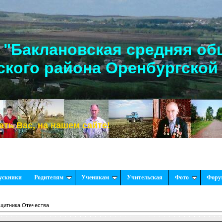
"Баклановская средняя об
кого района Оренбургской
, на нашем сайте!
ускники
Родителям
Ученикам
Учительская
Фото
Фору
щитника Отечества