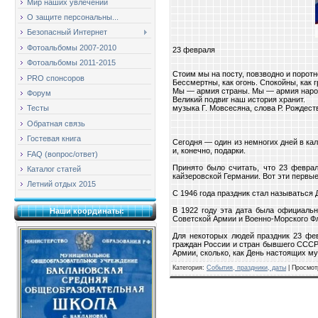
Мир наших увлечений
О защите персональны...
Безопасный Интернет
Фотоальбомы 2007-2010
23 февраля
Фотоальбомы 2011-2015
Стоим мы на посту, повзводно и поротн
PRO спонсоров
Бессмертны, как огонь. Спокойны, как г
Мы — армия страны. Мы — армия наро
Форум
Великий подвиг наш история хранит.
Тесты
музыка Г. Мовсесяна, слова Р. Рождест
Обратная связь
Гостевая книга
Сегодня — один из немногих дней в ка
и, конечно, подарки.
FAQ (вопрос/ответ)
Принято было считать, что 23 февра
Каталог статей
кайзеровской Германии. Вот эти первы
Летний отдых 2015
С 1946 года праздник стал называться
В 1922 году эта дата была официаль
Наши координаты:
Советской Армии и Военно-Морского Фл
Для некоторых людей праздник 23 фев
граждан России и стран бывшего СССР
Армии, сколько, как День настоящих м
Категория
:
События, праздники, даты
|
Просмот