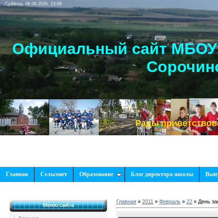
Суббота, 08.08.2026, 23:09
Официальный сайт МБОУ 
Сорочинс
Рады приветствовать Вас
Главная
Сельсовет
Образование
Блог директора школы
Вып
Главная
»
2011
»
Февраль
»
22
» День за
Меню сайта