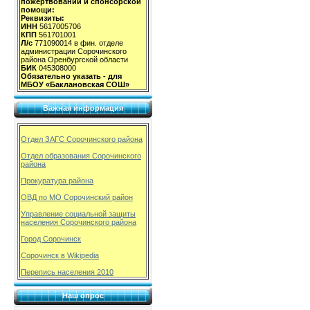
пожертвований и спонсорской
помощи:
Реквизиты:
ИНН
5617005706
КПП
561701001
Л/с
771090014 в фин. отделе
администрации Сорочинского
района Оренбургской области
БИК
045308000
Обязательно указать - для
МБОУ «Баклановская СОШ»
Важная информация
Отдел ЗАГС Сорочинского района
Отдел образования Сорочинского
района
Прокуратура района
ОВД по МО Сорочинский район
Управление социальной защиты
населения Сорочинского района
Город Сорочинск
Сорочинск в Wikipedia
Перепись населения 2010
Наш опрос