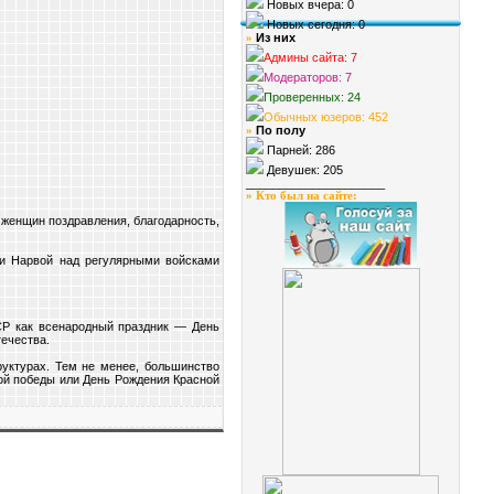
Новых вчера: 0
Новых сегодня: 0
Из них
»
Админы сайта: 7
Модераторов: 7
Проверенных: 24
Обычных юзеров: 452
По полу
»
Парней: 286
Девушек: 205
_____________________
»
Кто был на сайте
:
 женщин поздравления, благодарность,
 и Нарвой над регулярными войсками
СР как всенародный праздник — День
ечества.
руктурах. Тем не менее, большинство
ой победы или День Рождения Красной