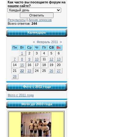
Как часто вы посещаете форум на
нашем сайте?
Результаты
|
Архив опросов
Всего ответов:
244
Календарь
«
Февраль 2011
»
Пн
Вт
Ср
Чт
Пт
Сб
Вс
1
2
3
4
5
6
7
8
9
10
11
12
13
14
15
16
17
18
19
20
21
22
23
24
25
26
27
28
Фото с 2011 года
Фото с 2011 года
Фото до 2010 года