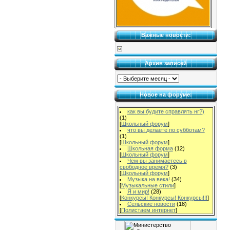
Важные новости:
Архив записей
Новое на форуме:
как вы будите справлять нг?)
(1)
[
Школьный форум
]
что вы делаете по субботам?
(1)
[
Школьный форум
]
Школьная форма
(12)
[
Школьный форум
]
Чем вы занимаетесь в
свободное время?
(3)
[
Школьный форум
]
Музыка на века!
(34)
[
Музыкальные стили
]
Я и мир!
(28)
[
Конкурсы! Конкурсы! Конкурсы!!!
]
Сельские новости
(18)
[
Полистаем интернет
]