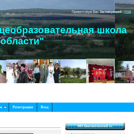
Приветствую Вас
Заглянувший
|
RSS
щеобразовательная школа
 области"
м
Регистрация
Вход
МО Баклановский сс