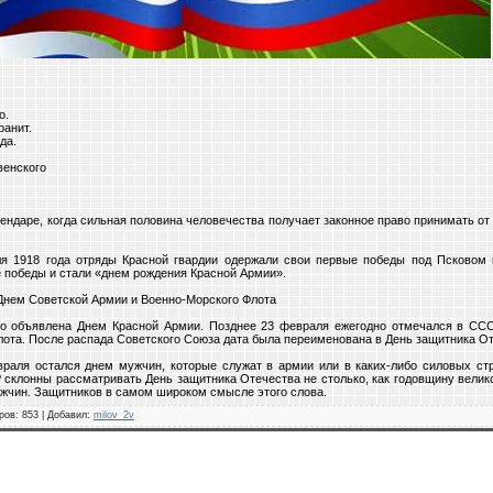
о.
ранит.
да.
венского
лендаре, когда сильная половина человечества получает законное право принимать от
ля 1918 года отряды Красной гвардии одержали свои первые победы под Псковом
е победы и стали «днем рождения Красной Армии».
 Днем Советской Армии и Военно-Морского Флота
но объявлена Днем Красной Армии. Позднее 23 февраля ежегодно отмечался в СС
ота. После распада Советского Союза дата была переименована в День защитника От
раля остался днем мужчин, которые служат в армии или в каких-либо силовых ст
 склонны рассматривать День защитника Отечества не столько, как годовщину велик
ужчин. Защитников в самом широком смысле этого слова.
ров
: 853 |
Добавил
:
milov_2v