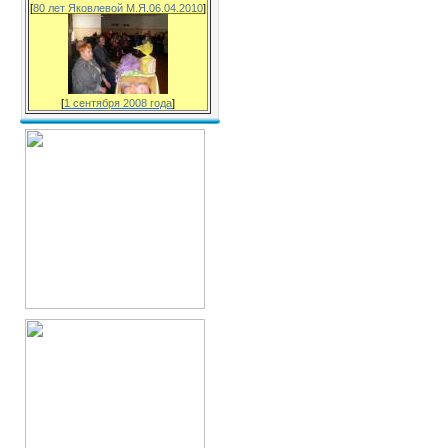
[
80 лет Яковлевой М.Я.06.04.2010
]
[
1 сентября 2008 года
]