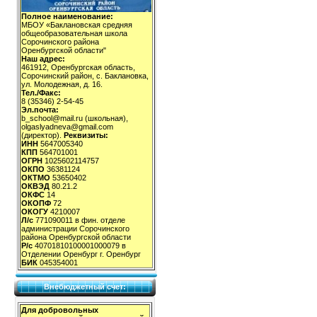
Полное наименование:
МБОУ «Баклановская средняя
общеобразовательная школа
Сорочинского района
Оренбургской области"
Наш адрес:
461912, Оренбургская область,
Сорочинский район, с. Баклановка,
ул. Молодежная, д. 16.
Тел./Факс:
8 (35346) 2-54-45
Эл.почта:
b_school@mail.ru (школьная),
olgaslyadneva@gmail.com
(директор).
Реквизиты:
ИНН
5647005340
КПП
564701001
ОГРН
1025602114757
ОКПО
36381124
ОКТМО
53650402
ОКВЭД
80.21.2
ОКФС
14
ОКОПФ
72
ОКОГУ
4210007
Л/с
771090011 в фин. отделе
администрации Сорочинского
района Оренбургской области
Р/с
40701810100001000079 в
Отделении Оренбург г. Оренбург
БИК
045354001
Внебюджетный счет:
Для добровольных