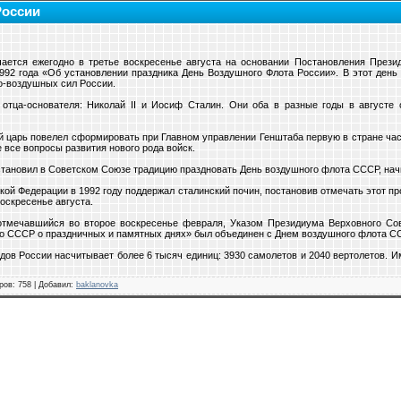
России
ается ежегодно в третье воскресенье августа на основании Постановления Прези
992 года «Об установлении праздника День Воздушного Флота России». В этот день
о-воздушных сил России.
отца-основателя: Николай II и Иосиф Сталин. Они оба в разные годы в августе 
ий царь повелел сформировать при Главном управлении Генштаба первую в стране част
 все вопросы развития нового рода войск.
становил в Советском Союзе традицию праздновать День воздушного флота СССР, начи
ой Федерации в 1992 году поддержал сталинский почин, постановив отмечать этот п
воскресенье августа.
 отмечавшийся во второе воскресенье февраля, Указом Президиума Верховного Со
во СССР о праздничных и памятных днях» был объединен с Днем воздушного флота С
дов России насчитывает более 6 тысяч единиц: 3930 самолетов и 2040 вертолетов. 
ров
: 758 |
Добавил
:
baklanovka