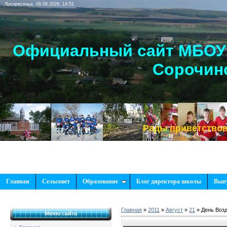
Воскресенье, 09.08.2026, 14:51
Официальный сайт МБОУ 
Сорочинс
Рады приветствовать Вас
Главная
Сельсовет
Образование
Блог директора школы
Вып
Главная
»
2011
»
Август
»
21
» День Воз
Меню сайта