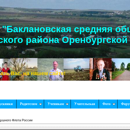
"Баклановская средняя об
кого района Оренбургской
, на нашем сайте!
ускники
Родителям
Ученикам
Учительская
Фото
Фору
душного Флота России