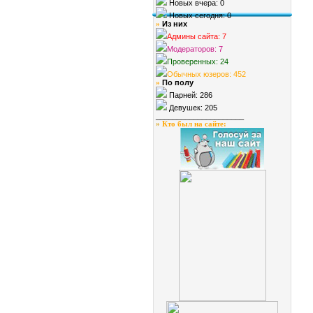
Новых вчера: 0
Новых сегодня: 0
Из них
»
Админы сайта: 7
Модераторов: 7
Проверенных: 24
Обычных юзеров: 452
По полу
»
Парней: 286
Девушек: 205
_____________________
»
Кто был на сайте
: