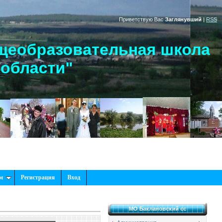
Приветствую Вас
Заглянувший
|
RSS
щеобразовательная школа
 области"
м
Регистрация
Вход
МО Баклановский сс