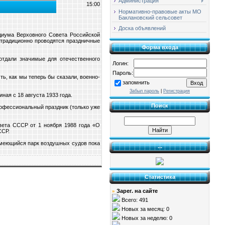
Администрация
15:00
Нормативно-правовые акты МО
Баклановский сельсовет
Доска объявлений
диума Верховного Совета Российской
 традиционно проводятся праздничные
Форма входа
отдали значимые для отечественного
Логин:
Пароль:
ь, как мы теперь бы сказали, военно-
запомнить
Забыл пароль
|
Регистрация
ная с 18 августа 1933 года.
Поиск
рофессиональный праздник (только уже
вета СССР от 1 ноября 1988 года «О
ССР.
Имеющийся парк воздушных судов пока
...
Статистика
Зарег. на сайте
»
Всего: 491
Новых за месяц: 0
Новых за неделю: 0