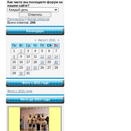
Как часто вы посещаете форум на
нашем сайте?
Результаты
|
Архив опросов
Всего ответов:
244
Календарь
«
Август 2011
»
Пн
Вт
Ср
Чт
Пт
Сб
Вс
1
2
3
4
5
6
7
8
9
10
11
12
13
14
15
16
17
18
19
20
21
22
23
24
25
26
27
28
29
30
31
Фото с 2011 года
Фото с 2011 года
Фото до 2010 года