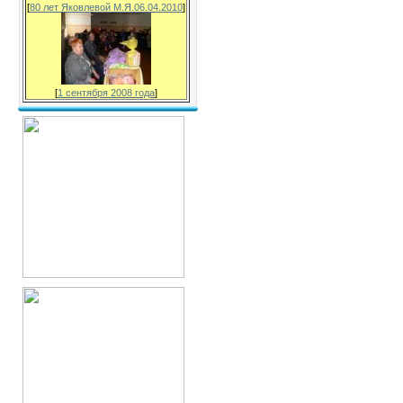
[
80 лет Яковлевой М.Я.06.04.2010
]
[
1 сентября 2008 года
]