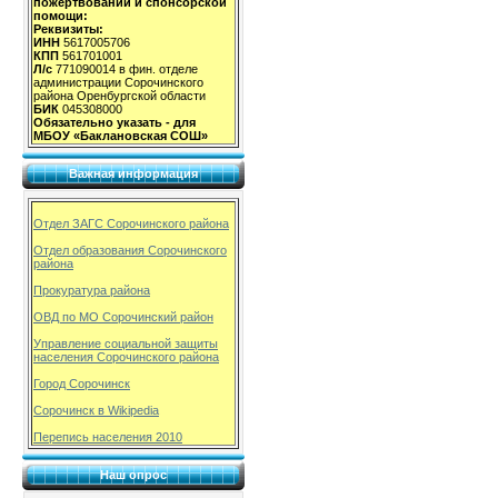
пожертвований и спонсорской
помощи:
Реквизиты:
ИНН
5617005706
КПП
561701001
Л/с
771090014 в фин. отделе
администрации Сорочинского
района Оренбургской области
БИК
045308000
Обязательно указать - для
МБОУ «Баклановская СОШ»
Важная информация
Отдел ЗАГС Сорочинского района
Отдел образования Сорочинского
района
Прокуратура района
ОВД по МО Сорочинский район
Управление социальной защиты
населения Сорочинского района
Город Сорочинск
Сорочинск в Wikipedia
Перепись населения 2010
Наш опрос