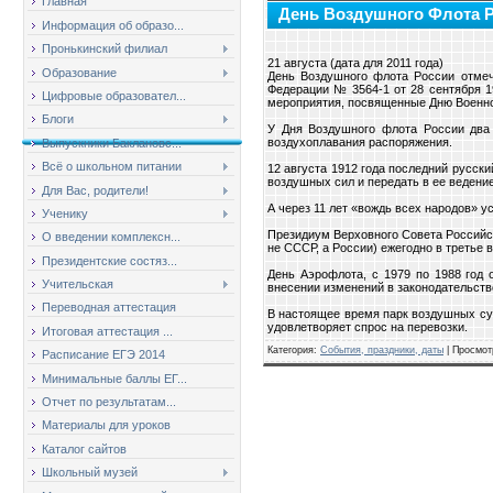
Главная
День Воздушного Флота 
Информация об образо...
Пронькинский филиал
21 августа (дата для 2011 года)
Образование
День Воздушного флота России отмеч
Федерации № 3564-1 от 28 сентября 1
Цифровые образовател...
мероприятия, посвященные Дню Военн
Блоги
У Дня Воздушного флота России два 
воздухоплавания распоряжения.
Выпускники Баклановс...
Всё о школьном питании
12 августа 1912 года последний русск
воздушных сил и передать в ее ведение
Для Вас, родители!
А через 11 лет «вождь всех народов» у
Ученику
Президиум Верховного Совета Российск
О введении комплексн...
не СССР, а России) ежегодно в третье 
Президентские состяз...
День Аэрофлота, с 1979 по 1988 год
Учительская
внесении изменений в законодательст
Переводная аттестация
В настоящее время парк воздушных су
удовлетворяет спрос на перевозки.
Итоговая аттестация ...
Категория
:
События, праздники, даты
|
Просмот
Расписание ЕГЭ 2014
Минимальные баллы ЕГ...
Отчет по результатам...
Материалы для уроков
Каталог сайтов
Школьный музей