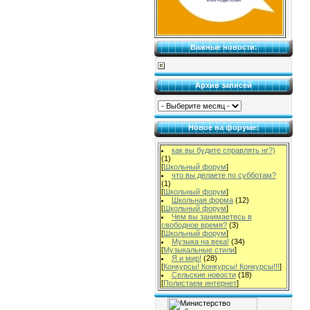
Важные новости:
Архив записей
Новое на форуме:
как вы будите справлять нг?)
(1)
[
Школьный форум
]
что вы делаете по субботам?
(1)
[
Школьный форум
]
Школьная форма
(12)
[
Школьный форум
]
Чем вы занимаетесь в
свободное время?
(3)
[
Школьный форум
]
Музыка на века!
(34)
[
Музыкальные стили
]
Я и мир!
(28)
[
Конкурсы! Конкурсы! Конкурсы!!!
]
Сельские новости
(18)
[
Полистаем интернет
]