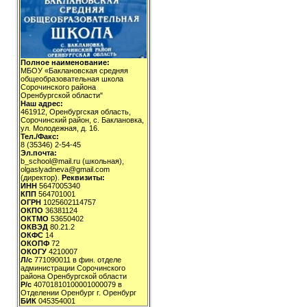
Полное наименование:
МБОУ «Баклановская средняя
общеобразовательная школа
Сорочинского района
Оренбургской области"
Наш адрес:
461912, Оренбургская область,
Сорочинский район, с. Баклановка,
ул. Молодежная, д. 16.
Тел./Факс:
8 (35346) 2-54-45
Эл.почта:
b_school@mail.ru (школьная),
olgaslyadneva@gmail.com
(директор).
Реквизиты:
ИНН
5647005340
КПП
564701001
ОГРН
1025602114757
ОКПО
36381124
ОКТМО
53650402
ОКВЭД
80.21.2
ОКФС
14
ОКОПФ
72
ОКОГУ
4210007
Л/с
771090011 в фин. отделе
администрации Сорочинского
района Оренбургской области
Р/с
40701810100001000079 в
Отделении Оренбург г. Оренбург
БИК
045354001