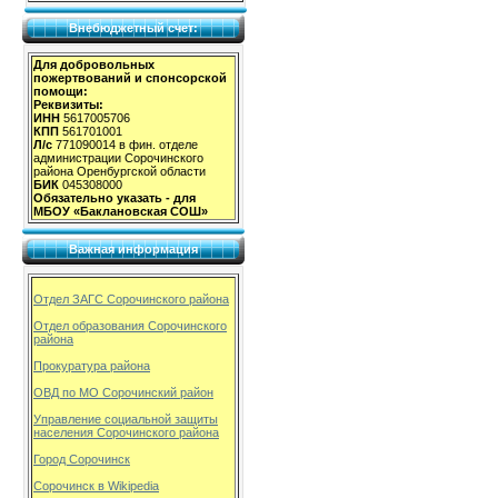
Внебюджетный счет:
Для добровольных
пожертвований и спонсорской
помощи:
Реквизиты:
ИНН
5617005706
КПП
561701001
Л/с
771090014 в фин. отделе
администрации Сорочинского
района Оренбургской области
БИК
045308000
Обязательно указать - для
МБОУ «Баклановская СОШ»
Важная информация
Отдел ЗАГС Сорочинского района
Отдел образования Сорочинского
района
Прокуратура района
ОВД по МО Сорочинский район
Управление социальной защиты
населения Сорочинского района
Город Сорочинск
Сорочинск в Wikipedia