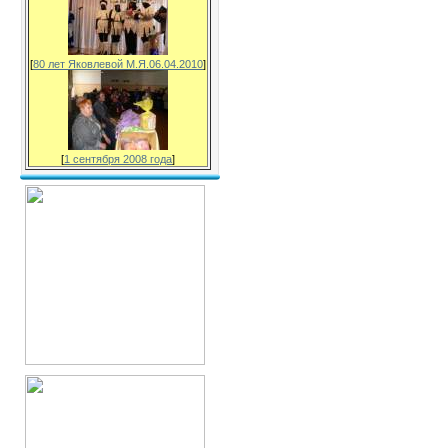
[
80 лет Яковлевой М.Я.06.04.2010
]
[
1 сентября 2008 года
]