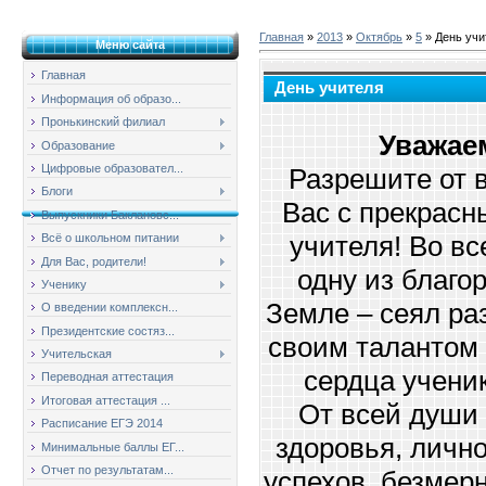
Главная
»
2013
»
Октябрь
»
5
» День учи
Меню сайта
Главная
День учителя
Информация об образо...
Пронькинский филиал
Уважае
Образование
Цифровые образовател...
Разрешите от 
Блоги
Вас с прекрасн
Выпускники Баклановс...
учителя! Во вс
Всё о школьном питании
Для Вас, родители!
одну из благо
Ученику
Земле – сеял ра
О введении комплексн...
Президентские состяз...
своим талантом 
Учительская
сердца учени
Переводная аттестация
Итоговая аттестация ...
От всей души 
Расписание ЕГЭ 2014
здоровья, лично
Минимальные баллы ЕГ...
Отчет по результатам...
успехов, безмер