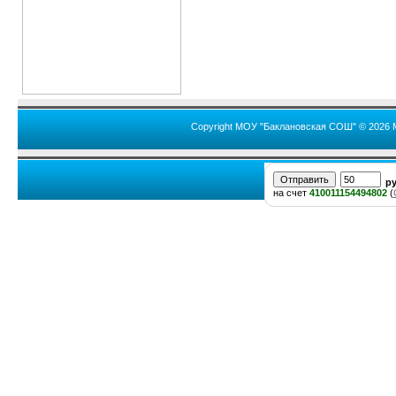
Copyright МОУ "Баклановская СОШ" © 2026 
р
на счет
410011154494802
(