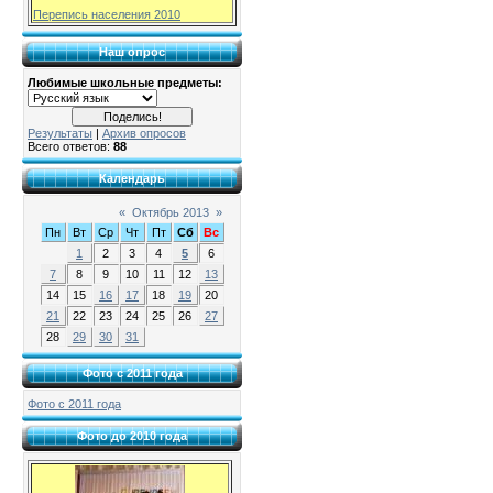
Перепись населения 2010
Наш опрос
Любимые школьные предметы:
Результаты
|
Архив опросов
Всего ответов:
88
Календарь
«
Октябрь 2013
»
Пн
Вт
Ср
Чт
Пт
Сб
Вс
1
2
3
4
5
6
7
8
9
10
11
12
13
14
15
16
17
18
19
20
21
22
23
24
25
26
27
28
29
30
31
Фото с 2011 года
Фото с 2011 года
Фото до 2010 года