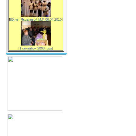
[
80 лет Яковлевой М.Я.06.04.2010
]
[
1 сентября 2008 года
]