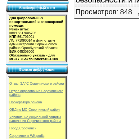
Внебюджетный счет:
Просмотров
: 848 |
Для добровольных
пожертвований и спонсорской
помощи:
Реквизиты:
ИНН
5617005706
КПП
561701001
Л/с
771090014 в фин. отделе
администрации Сорочинского
района Оренбургской области
БИК
045308000
Обязательно указать - для
МБОУ «Баклановская СОШ»
Важная информация
Отдел ЗАГС Сорочинского района
Отдел образования Сорочинского
района
Прокуратура района
ОВД по МО Сорочинский район
Управление социальной защиты
населения Сорочинского района
Город Сорочинск
Сорочинск в Wikipedia