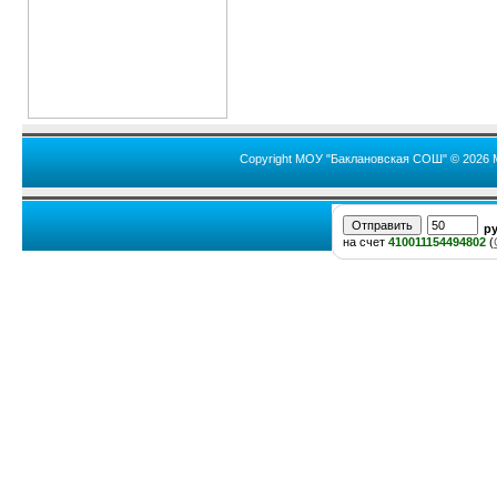
Copyright МОУ "Баклановская СОШ" © 2026 
р
на счет
410011154494802
(