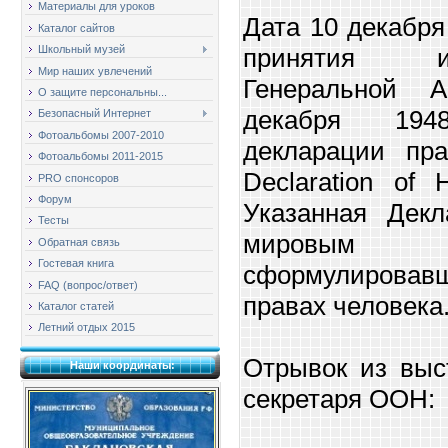
Материалы для уроков
Дата 10 декабря
Каталог сайтов
принятия и
Школьный музей
Мир наших увлечений
Генеральной 
О защите персональны...
декабря 19
Безопасный Интернет
Фотоальбомы 2007-2010
декларации пра
Фотоальбомы 2011-2015
Declaration of
PRO спонсоров
Форум
Указанная Дек
Тесты
мировым
Обратная связь
Гостевая книга
сформулиров
FAQ (вопрос/ответ)
правах человека
Каталог статей
Летний отдых 2015
Отрывок из выс
Наши координаты:
секретаря ООН: