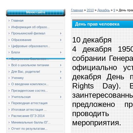
Главная
»
2010
»
Декабрь
»
9
» День пра
Меню сайта
Главная
День прав человека
Информация об образо...
Пронькинский филиал
10 декабря
Образование
Цифровые образовател...
4 декабря 195
Блоги
собрании Генер
Выпускники Баклановс...
официально ус
Всё о школьном питании
Для Вас, родители!
декабря День 
Ученику
Rights Day). 
О введении комплексн...
Президентские состяз...
заинтересованн
Учительская
предложено п
Переводная аттестация
Итоговая аттестация ...
проводить 
Расписание ЕГЭ 2014
мероприятия.
Минимальные баллы ЕГ...
Отчет по результатам...