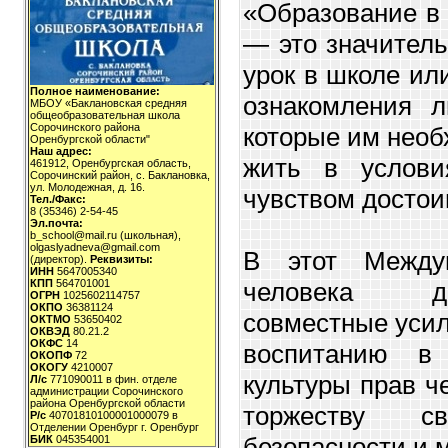
«Образование в 
— это значитель
урок в школе ил
Полное наименование:
ознакомления 
МБОУ «Баклановская средняя
общеобразовательная школа
Сорочинского района
которые им необ
Оренбургской области"
Наш адрес:
жить в услови
461912, Оренбургская область,
Сорочинский район, с. Баклановка,
ул. Молодежная, д. 16.
чувством достои
Тел./Факс:
8 (35346) 2-54-45
Эл.почта:
b_school@mail.ru (школьная),
olgaslyadneva@gmail.com
В этот Между
(директор).
Реквизиты:
ИНН
5647005340
человека д
КПП
564701001
ОГРН
1025602114757
ОКПО
36381124
совместные уси
ОКТМО
53650402
ОКВЭД
80.21.2
ОКФС
14
воспитанию в 
ОКОПФ
72
ОКОГУ
4210007
культуры прав ч
Л/с
771090011 в фин. отделе
администрации Сорочинского
района Оренбургской области
торжеству св
Р/с
40701810100001000079 в
Отделении Оренбург г. Оренбург
безопасности и м
БИК
045354001