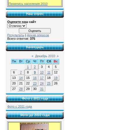
Перепись населения 2010
Наш опрос
Оцените наш сайт
Результаты
|
Архив опросов
Всего ответов:
375
Календарь
«
Декабрь 2010
»
Пн
Вт
Ср
Чт
Пт
Сб
Вс
1
2
3
4
5
6
7
8
9
10
11
12
13
14
15
16
17
18
19
20
21
22
23
24
25
26
27
28
29
30
31
Фото с 2011 года
Фото с 2011 года
Фото до 2010 года