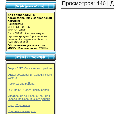
Просмотров
: 446 |
Д
Внебюджетный счет:
Для добровольных
пожертвований и спонсорской
помощи:
Реквизиты:
ИНН
5617005706
КПП
561701001
Л/с
771090014 в фин. отделе
администрации Сорочинского
района Оренбургской области
БИК
045308000
Обязательно указать - для
МБОУ «Баклановская СОШ»
Важная информация
Отдел ЗАГС Сорочинского района
Отдел образования Сорочинского
района
Прокуратура района
ОВД по МО Сорочинский район
Управление социальной защиты
населения Сорочинского района
Город Сорочинск
Сорочинск в Wikipedia