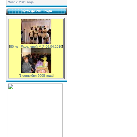
Фото с 2011 года
Фото до 2010 года
[
80 лет Яковлевой М.Я.06.04.2010
]
[
1 сентября 2008 года
]