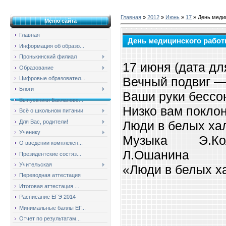
Главная
»
2012
»
Июнь
»
17
» День меди
Меню сайта
Главная
День медицинского работ
Информация об образо...
Пронькинский филиал
17 июня (дата дл
Образование
Вечный подвиг — 
Цифровые образовател...
Блоги
Ваши руки бессо
Выпускники Баклановс...
Низко вам поклон
Всё о школьном питании
Для Вас, родители!
Люди в белых ха
Ученику
Музыка Э.Кол
О введении комплексн...
Л.Ошанина
Президентские состяз...
Учительская
«Люди в белых х
Переводная аттестация
Итоговая аттестация ...
Расписание ЕГЭ 2014
Минимальные баллы ЕГ...
Отчет по результатам...