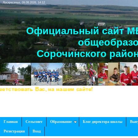
Воскресенье, 09.08.2026, 14:12
Официальный сайт МБ
общеобразо
Сорочинского район
вовать Вас, на нашем сайте!
Главная
Сельсовет
Образование
Блог директора школы
Вып
Регистрация
Вход