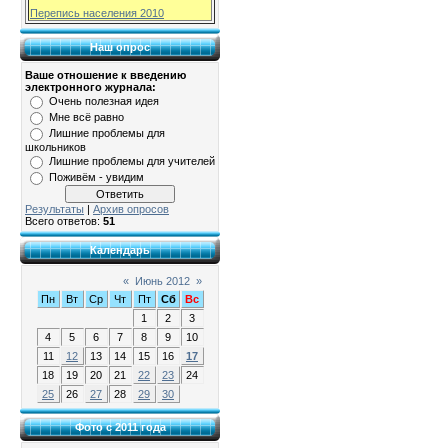
Перепись населения 2010
Наш опрос
Ваше отношение к введению
электронного журнала:
Очень полезная идея
Мне всё равно
Лишние проблемы для
школьников
Лишние проблемы для учителей
Поживём - увидим
Результаты
|
Архив опросов
Всего ответов:
51
Календарь
«
Июнь 2012
»
Пн
Вт
Ср
Чт
Пт
Сб
Вс
1
2
3
4
5
6
7
8
9
10
11
12
13
14
15
16
17
18
19
20
21
22
23
24
25
26
27
28
29
30
Фото с 2011 года