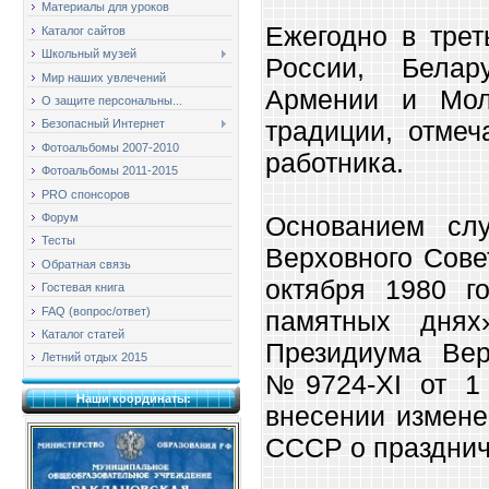
Материалы для уроков
Ежегодно в трет
Каталог сайтов
Школьный музей
России, Белар
Мир наших увлечений
Армении и Мол
О защите персональны...
традиции, отмеч
Безопасный Интернет
Фотоальбомы 2007-2010
работника.
Фотоальбомы 2011-2015
PRO спонсоров
Форум
Основанием сл
Тесты
Верховного Сов
Обратная связь
октября 1980 г
Гостевая книга
FAQ (вопрос/ответ)
памятных днях
Каталог статей
Президиума Ве
Летний отдых 2015
№9724-XI от 1
Наши координаты:
внесении измене
СССР о празднич