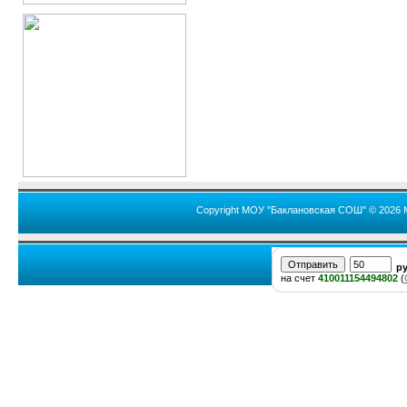
Copyright МОУ "Баклановская СОШ" © 2026 
р
на счет
410011154494802
(