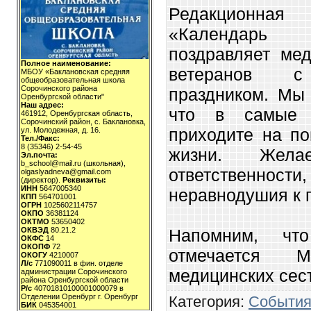
Редакционная
«Календарь 
поздравляет мед
Полное наименование:
ветеранов с
МБОУ «Баклановская средняя
общеобразовательная школа
Сорочинского района
праздником. Мы 
Оренбургской области"
Наш адрес:
что в самые 
461912, Оренбургская область,
Сорочинский район, с. Баклановка,
приходите на п
ул. Молодежная, д. 16.
Тел./Факс:
8 (35346) 2-54-45
жизни. Жел
Эл.почта:
b_school@mail.ru (школьная),
ответственно
olgaslyadneva@gmail.com
(директор).
Реквизиты:
ИНН
5647005340
неравнодушия к 
КПП
564701001
ОГРН
1025602114757
ОКПО
36381124
ОКТМО
53650402
Напомним, чт
ОКВЭД
80.21.2
ОКФС
14
ОКОПФ
72
отмечается М
ОКОГУ
4210007
Л/с
771090011 в фин. отделе
медицинских сес
администрации Сорочинского
района Оренбургской области
Р/с
40701810100001000079 в
Отделении Оренбург г. Оренбург
Категория
:
События
БИК
045354001