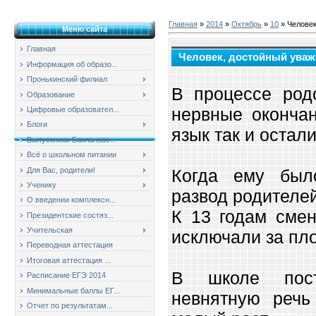
Главная
»
2014
»
Октябрь
»
10
» Человек
Меню сайта
Главная
Человек, достойный уваж
Информация об образо...
Пронькинский филиал
В процессе род
Образование
нервные окончан
Цифровые образовател...
Блоги
язык так и остал
Выпускники Баклановс...
Всё о школьном питании
Для Вас, родители!
Когда ему был
Ученику
развод родителей
О введении комплексн...
К 13 годам смен
Президентские состяз...
Учительская
исключали за пл
Переводная аттестация
Итоговая аттестация ...
В школе пост
Расписание ЕГЭ 2014
Минимальные баллы ЕГ...
невнятную речь
Отчет по результатам...