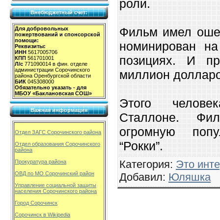
роли.
Внебюджетный счет:
Фильм имел оше
Для добровольных
пожертвований и спонсорской
помощи:
номинирован на
Реквизиты:
ИНН
5617005706
позициях. И п
КПП
561701001
Л/с
771090014 в фин. отделе
администрации Сорочинского
миллион долларо
района Оренбургской области
БИК
045308000
Обязательно указать - для
МБОУ «Баклановская СОШ»
Этого челове
Важная информация
Сталлоне. Фи
огромную попу
Отдел ЗАГС Сорочинского района
“Рокки”.
Отдел образования Сорочинского
района
Категория
:
Это инт
Прокуратура района
ОВД по МО Сорочинский район
Добавил
:
Юляшка
Управление социальной защиты
населения Сорочинского района
Город Сорочинск
Сорочинск в Wikipedia