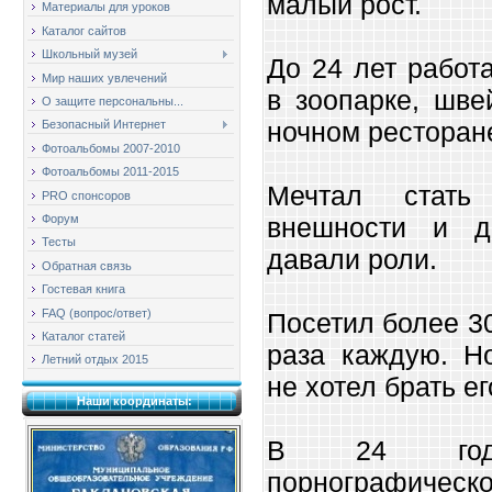
малый рост.
Материалы для уроков
Каталог сайтов
Школьный музей
До 24 лет работ
Мир наших увлечений
в зоопарке, шв
О защите персональны...
ночном ресторан
Безопасный Интернет
Фотоальбомы 2007-2010
Фотоальбомы 2011-2015
Мечтал стать
PRO спонсоров
Форум
внешности и д
Тесты
давали роли.
Обратная связь
Гостевая книга
FAQ (вопрос/ответ)
Посетил более 3
Каталог статей
раза каждую. Но
Летний отдых 2015
не хотел брать е
Наши координаты:
В 24 год
порнографиче