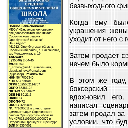
безвыходного фи
Когда ему был
Полное наименование:
украшения жены
МБОУ «Баклановская средняя
общеобразовательная школа
Сорочинского района
уходит от него с
Оренбургской области"
Наш адрес:
461912, Оренбургская область,
Сорочинский район, с. Баклановка,
Затем продает сво
ул. Молодежная, д. 16.
Тел./Факс:
8 (35346) 2-54-45
нечем было корм
Эл.почта:
b_school@mail.ru (школьная),
olgaslyadneva@gmail.com
(директор).
Реквизиты:
ИНН
5647005340
В этом же году,
КПП
564701001
ОГРН
1025602114757
боксерский 
ОКПО
36381124
ОКТМО
53650402
вдохновил его
ОКВЭД
80.21.2
ОКФС
14
ОКОПФ
72
написал сценар
ОКОГУ
4210007
Л/с
771090011 в фин. отделе
затем продал за
администрации Сорочинского
района Оренбургской области
Р/с
40701810100001000079 в
условии, что бу
Отделении Оренбург г. Оренбург
БИК
045354001