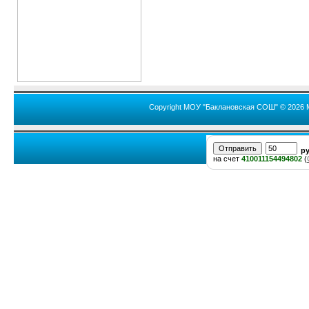
Copyright МОУ "Баклановская СОШ" © 2026 
р
на счет
410011154494802
(