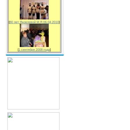
[
80 лет Яковлевой М.Я.06.04.2010
]
[
1 сентября 2008 года
]