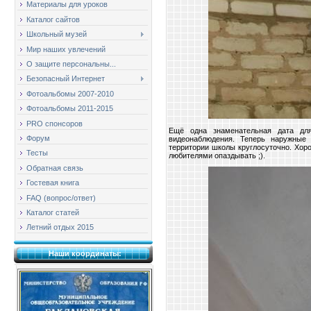
Материалы для уроков
Каталог сайтов
Школьный музей
Мир наших увлечений
О защите персональны...
Безопасный Интернет
Фотоальбомы 2007-2010
Фотоальбомы 2011-2015
PRO спонсоров
Ещё одна знаменательная дата дл
Форум
видеонаблюдения. Теперь наружные
территории школы круглосуточно. Хор
Тесты
любителями опаздывать ;).
Обратная связь
Гостевая книга
FAQ (вопрос/ответ)
Каталог статей
Летний отдых 2015
Наши координаты: