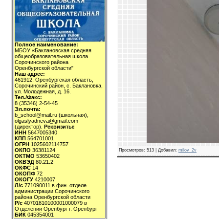
Полное наименование:
МБОУ «Баклановская средняя
общеобразовательная школа
Сорочинского района
Оренбургской области"
Наш адрес:
461912, Оренбургская область,
Сорочинский район, с. Баклановка,
ул. Молодежная, д. 16.
Тел./Факс:
8 (35346) 2-54-45
Эл.почта:
b_school@mail.ru (школьная),
olgaslyadneva@gmail.com
(директор).
Реквизиты:
ИНН
5647005340
КПП
564701001
ОГРН
1025602114757
ОКПО
36381124
Просмотров
: 513 |
Добавил
:
milov_2v
ОКТМО
53650402
ОКВЭД
80.21.2
ОКФС
14
ОКОПФ
72
ОКОГУ
4210007
Л/с
771090011 в фин. отделе
администрации Сорочинского
района Оренбургской области
Р/с
40701810100001000079 в
Отделении Оренбург г. Оренбург
БИК
045354001