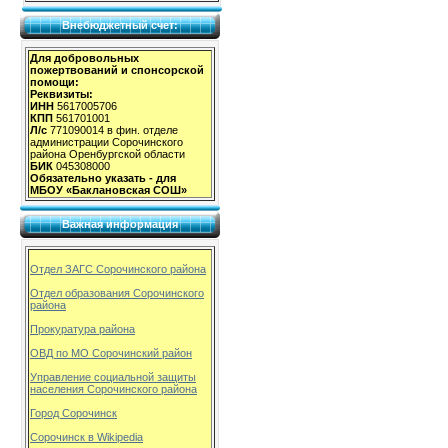
Внебюджетный счет:
Для добровольных
пожертвований и спонсорской
помощи:
Реквизиты:
ИНН
5617005706
КПП
561701001
Л/с
771090014 в фин. отделе
администрации Сорочинского
района Оренбургской области
БИК
045308000
Обязательно указать - для
МБОУ «Баклановская СОШ»
Важная информация
Отдел ЗАГС Сорочинского района
Отдел образования Сорочинского
района
Прокуратура района
ОВД по МО Сорочинский район
Управление социальной защиты
населения Сорочинского района
Город Сорочинск
Сорочинск в Wikipedia