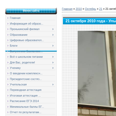
Главная
»
2010
»
Октябрь
»
21
» 21 октя
Меню сайта
Главная
21 октября 2010 года - Ул
Информация об образо...
Пронькинский филиал
Образование
Цифровые образовател...
Блоги
Выпускники Баклановс...
Всё о школьном питании
Для Вас, родители!
Ученику
О введении комплексн...
Президентские состяз...
Учительская
Переводная аттестация
Итоговая аттестация ...
Расписание ЕГЭ 2014
Минимальные баллы ЕГ...
Отчет по результатам...