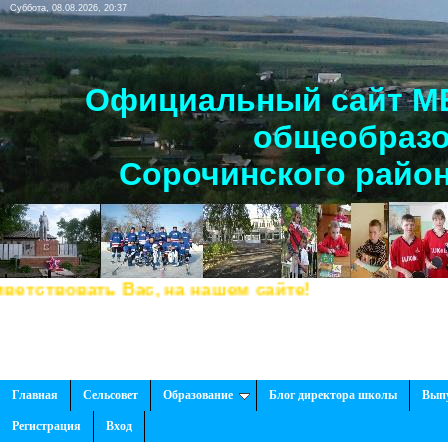
Суббота, 08.08.2026, 20:37
Официальный сайт МБ
общеобразо
Сорочинского район
твовать Вас, на нашем сайте!
Главная
Сельсовет
Образование
Блог директора школы
Вып
Регистрация
Вход