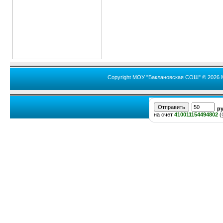
Copyright МОУ "Баклановская СОШ" © 2026 
р
на счет
410011154494802
(