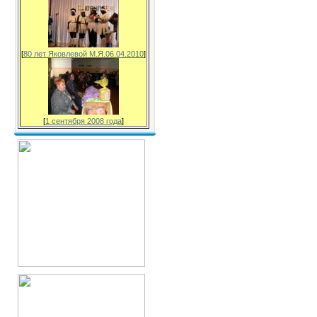
[
80 лет Яковлевой М.Я.06.04.2010
]
[
1 сентября 2008 года
]