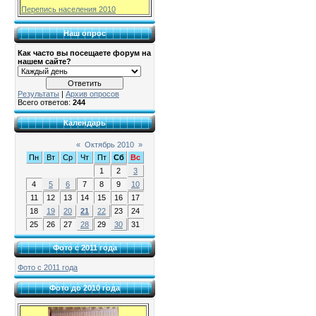
Перепись населения 2010
Наш опрос
Как часто вы посещаете форум на
нашем сайте?
Результаты
|
Архив опросов
Всего ответов:
244
Календарь
«
Октябрь 2010
»
Пн
Вт
Ср
Чт
Пт
Сб
Вс
1
2
3
4
5
6
7
8
9
10
11
12
13
14
15
16
17
18
19
20
21
22
23
24
25
26
27
28
29
30
31
Фото с 2011 года
Фото с 2011 года
Фото до 2010 года