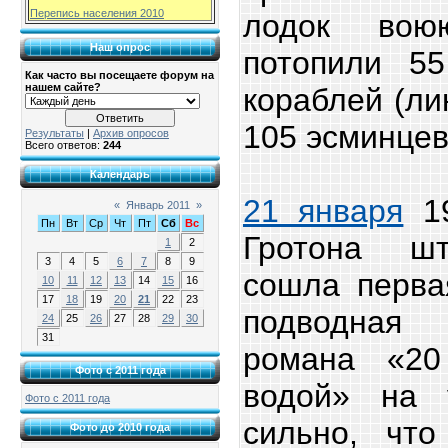
Перепись населения 2010
лодок воюю
Наш опрос
потопили 5
Как часто вы посещаете форум на
нашем сайте?
кораблей (ли
105 эсминцев
Результаты
|
Архив опросов
Всего ответов:
244
Календарь
21 января
19
«
Январь 2011
»
Пн
Вт
Ср
Чт
Пт
Сб
Вс
Гротона шт
1
2
3
4
5
6
7
8
9
сошла перва
10
11
12
13
14
15
16
17
18
19
20
21
22
23
подводная 
24
25
26
27
28
29
30
31
романа «20
Фото с 2011 года
водой» на 
Фото с 2011 года
сильно, чт
Фото до 2010 года