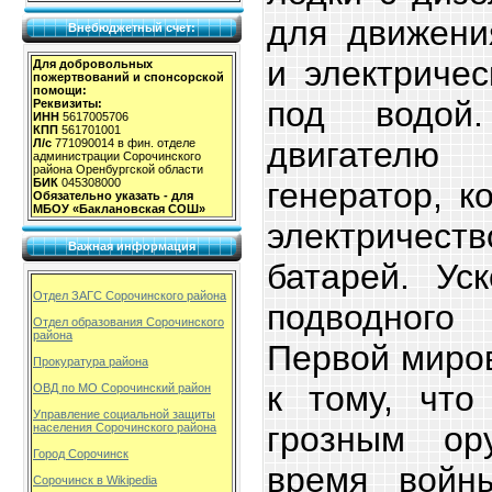
для движени
Внебюджетный счет:
и электриче
Для добровольных
пожертвований и спонсорской
помощи:
под водой
Реквизиты:
ИНН
5617005706
КПП
561701001
двигател
Л/с
771090014 в фин. отделе
администрации Сорочинского
района Оренбургской области
генератор, к
БИК
045308000
Обязательно указать - для
МБОУ «Баклановская СОШ»
электричест
Важная информация
батарей. Ус
Отдел ЗАГС Сорочинского района
подводног
Отдел образования Сорочинского
района
Первой миро
Прокуратура района
к тому, что
ОВД по МО Сорочинский район
Управление социальной защиты
грозным ор
населения Сорочинского района
Город Сорочинск
время войн
Сорочинск в Wikipedia