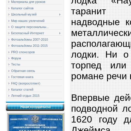
лодка «Нау
Материалы для уроков
таранит 
Каталог сайтов
Школьный музей
надводные к
Мир наших увлечений
О защите персональны...
металличе
Безопасный Интернет
Фотоальбомы 2007-2010
располага
Фотоальбомы 2011-2015
лодки. Ни о
PRO спонсоров
Форум
торпед или
Тесты
Обратная связь
романе речи
Гостевая книга
FAQ (вопрос/ответ)
Каталог статей
Впервые дей
Летний отдых 2015
подводной л
Наши координаты:
1620 году д
Джеймса