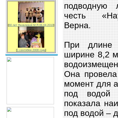
подводную 
честь «На
Верна.
[
80 лет Яковлевой М.Я.06.04.2010
]
При длине
[
1 сентября 2008 года
]
ширине 8,2 м
водоизмеще
Она провела
момент для 
под водой 
показала на
под водой – д