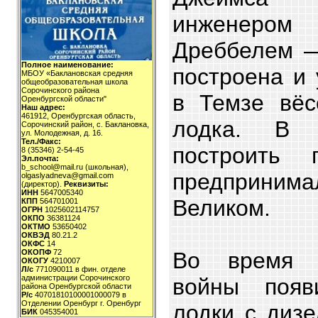
инженером 
Дреббелем 
Полное наименование:
построена и
МБОУ «Баклановская средняя
общеобразовательная школа
Сорочинского района
в Темзе вёс
Оренбургской области"
Наш адрес:
461912, Оренбургская область,
лодка. В 
Сорочинский район, с. Баклановка,
ул. Молодежная, д. 16.
Тел./Факс:
построить 
8 (35346) 2-54-45
Эл.почта:
b_school@mail.ru (школьная),
предприним
olgaslyadneva@gmail.com
(директор).
Реквизиты:
ИНН
5647005340
Великом.
КПП
564701001
ОГРН
1025602114757
ОКПО
36381124
ОКТМО
53650402
ОКВЭД
80.21.2
ОКФС
14
Во время 
ОКОПФ
72
ОКОГУ
4210007
Л/с
771090011 в фин. отделе
администрации Сорочинского
войны появ
района Оренбургской области
Р/с
40701810100001000079 в
Отделении Оренбург г. Оренбург
лодки с диз
БИК
045354001