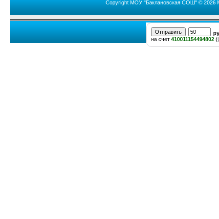
Copyright МОУ "Баклановская СОШ" © 2026 
р
на счет
410011154494802
(