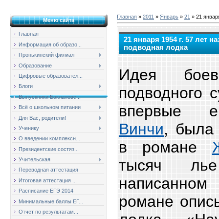
Главная
»
2011
»
Январь
»
21
» 21 январ
Меню сайта
Главная
21 января 1954 г. 57 лет 
Информация об образо...
подводная лодка
Пронькинский филиал
Образование
Идея боев
Цифровые образовател...
Блоги
подводного с
Выпускники Баклановс...
впервые е
Всё о школьном питании
Для Вас, родители!
Винчи
, была
Ученику
О введении комплексн...
в романе
Президентские состяз...
тысяч ль
Учительская
Переводная аттестация
написанном
Итоговая аттестация ...
Расписание ЕГЭ 2014
романе опис
Минимальные баллы ЕГ...
Отчет по результатам...