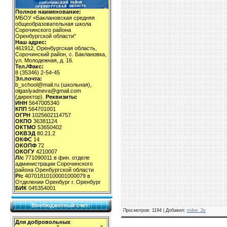
Полное наименование:
МБОУ «Баклановская средняя
общеобразовательная школа
Сорочинского района
Оренбургской области"
Наш адрес:
461912, Оренбургская область,
Сорочинский район, с. Баклановка,
ул. Молодежная, д. 16.
Тел./Факс:
8 (35346) 2-54-45
Эл.почта:
b_school@mail.ru (школьная),
olgaslyadneva@gmail.com
(директор).
Реквизиты:
ИНН
5647005340
КПП
564701001
ОГРН
1025602114757
ОКПО
36381124
ОКТМО
53650402
ОКВЭД
80.21.2
ОКФС
14
ОКОПФ
72
ОКОГУ
4210007
Л/с
771090011 в фин. отделе
администрации Сорочинского
района Оренбургской области
Р/с
40701810100001000079 в
Отделении Оренбург г. Оренбург
БИК
045354001
Внебюджетный счет:
Просмотров
: 1194 |
Добавил
:
milov_2v
Для добровольных