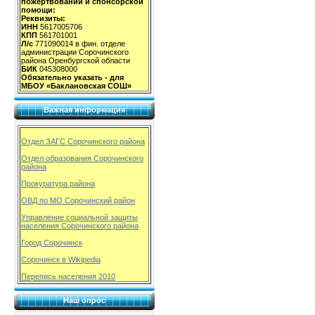
пожертвований и спонсорской
помощи:
Реквизиты:
ИНН
5617005706
КПП
561701001
Л/с
771090014 в фин. отделе
администрации Сорочинского
района Оренбургской области
БИК
045308000
Обязательно указать - для
МБОУ «Баклановская СОШ»
Важная информация
Отдел ЗАГС Сорочинского района
Отдел образования Сорочинского
района
Прокуратура района
ОВД по МО Сорочинский район
Управление социальной защиты
населения Сорочинского района
Город Сорочинск
Сорочинск в Wikipedia
Перепись населения 2010
Наш опрос