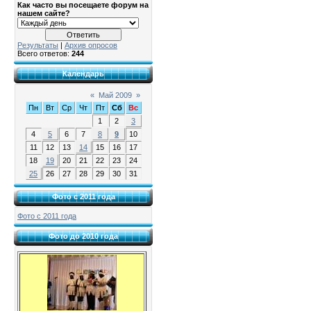
Как часто вы посещаете форум на
нашем сайте?
Результаты
|
Архив опросов
Всего ответов:
244
Календарь
«
Май 2009
»
Пн
Вт
Ср
Чт
Пт
Сб
Вс
1
2
3
4
5
6
7
8
9
10
11
12
13
14
15
16
17
18
19
20
21
22
23
24
25
26
27
28
29
30
31
Фото с 2011 года
Фото с 2011 года
Фото до 2010 года