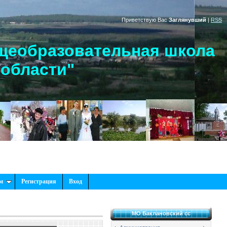
Приветствую Вас
Заглянувший
|
RSS
щеобразовательная школа
 области"
м
Регистрация
Вход
МО Баклановский сс