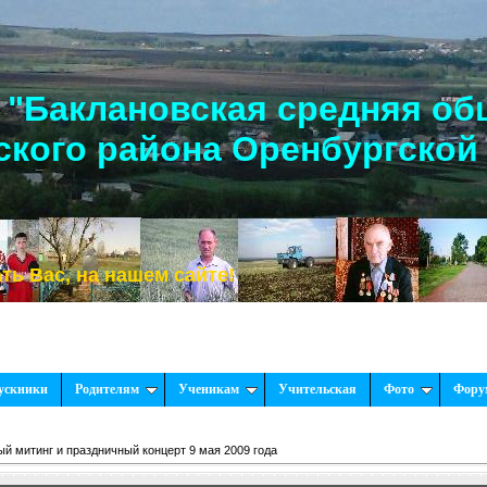
"Баклановская средняя об
кого района Оренбургской
а нашем сайте!
ускники
Родителям
Ученикам
Учительская
Фото
Фору
й митинг и праздничный концерт 9 мая 2009 года