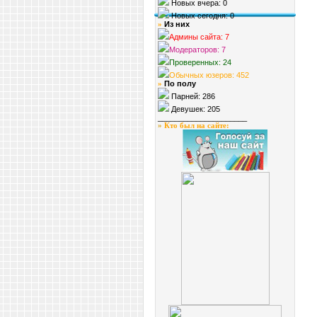
Новых вчера: 0
Новых сегодня: 0
Из них
»
Админы сайта: 7
Модераторов: 7
Проверенных: 24
Обычных юзеров: 452
По полу
»
Парней: 286
Девушек: 205
_____________________
»
Кто был на сайте
: