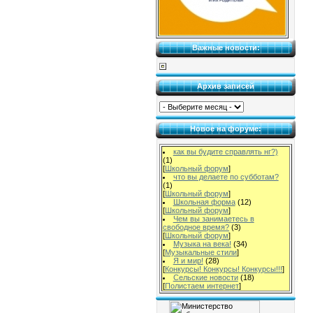
Важные новости:
Архив записей
Новое на форуме:
как вы будите справлять нг?)
(1)
[
Школьный форум
]
что вы делаете по субботам?
(1)
[
Школьный форум
]
Школьная форма
(12)
[
Школьный форум
]
Чем вы занимаетесь в
свободное время?
(3)
[
Школьный форум
]
Музыка на века!
(34)
[
Музыкальные стили
]
Я и мир!
(28)
[
Конкурсы! Конкурсы! Конкурсы!!!
]
Сельские новости
(18)
[
Полистаем интернет
]