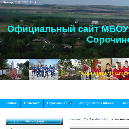
Пятница, 07.08.2026, 17:17
Официальный сайт МБОУ 
Сорочинс
Рады приветствовать Вас, н
Главная
Сельсовет
Образование
Блог директора школы
Вып
Главная
»
2009
»
Май
»
9
» Торжественны
Меню сайта