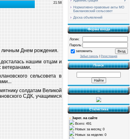
Администрация
21:58
Нормативно-правовые акты МО
Баклановский сельсовет
Доска объявлений
Форма входа
Логин:
Пароль:
и личным Днем рождения.
запомнить
Забыл пароль
|
Регистрация
й досталась нашим отцам и
Поиск
с ветеранами.
лановского сельсовета в
ми...
мятнику солдатам Великой
...
ановского СДК, учащимися
Статистика
Зарег. на сайте
»
Всего: 491
Новых за месяц: 0
Новых за неделю: 0