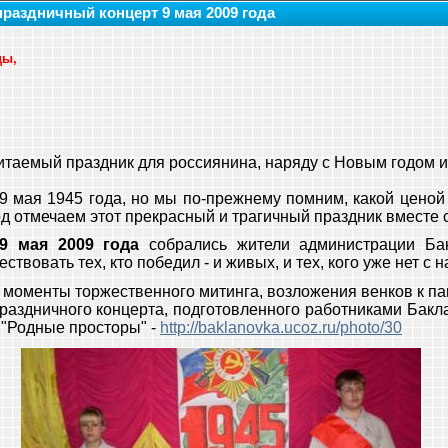
раздничный концерт 9 мая 2009 года
ды,
итаемый праздник для россиянина, наряду с Новым годом 
 9 мая 1945 года, но мы по-прежнему помним, какой цено
од отмечаем этот прекрасный и трагичный праздник вместе 
9 мая 2009 года
собрались жители администрации Бак
вовать тех, кто победил - и живых, и тех, кого уже нет с на
моменты торжественного митинга, возложения венков к па
раздничного концерта, подготовленного работниками Бакл
 "Родные просторы" -
http://baklanovka.ucoz.ru/photo/30