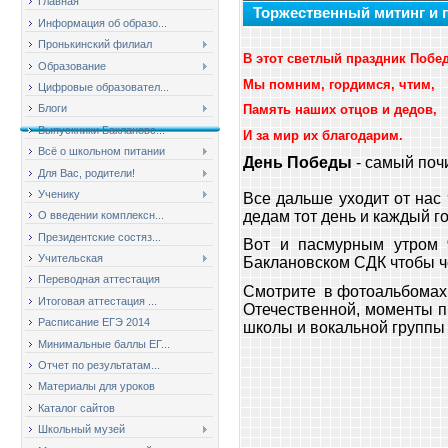
Главная
Торжественный митинг и п
Информация об образо...
Пронькинский филиал
В этот светлый праздник Побе
Образование
Мы помним, гордимся, чтим,
Цифровые образовател...
Блоги
Память наших отцов и дедов,
Выпускники Баклановс...
И за мир их благодарим.
Всё о школьном питании
День Победы
- самый поч
Для Вас, родители!
Ученику
Все дальше уходит от нас
дедам тот день и каждый г
О введении комплексн...
Президентские состяз...
Вот и пасмурным утром
Учительская
Баклановском СДК чтобы чест
Переводная аттестация
Смотрите в фотоальбомах 
Итоговая аттестация ...
Отечественной, моменты п
Расписание ЕГЭ 2014
школы и вокальной группы
Минимальные баллы ЕГ...
Отчет по результатам...
Материалы для уроков
Каталог сайтов
Школьный музей