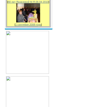
[
80 лет Яковлевой М.Я.06.04.2010
]
[
1 сентября 2008 года
]