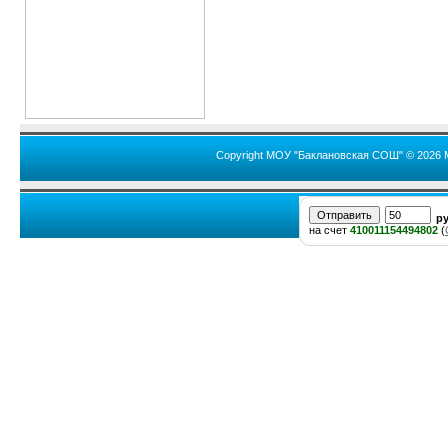
Copyright МОУ "Баклановская СОШ" © 2026 
р
на счет
410011154494802
(