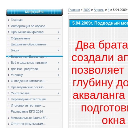
Главная
»
2009
»
Апрель
»
4
» 5.04.2009
Меню сайта
Главная
5.04.2009г. Подводный мо
Информация об образо...
Пронькинский филиал
Образование
Два брата
Цифровые образовател...
Блоги
создали ап
Выпускники Баклановс...
Всё о школьном питании
позволяет 
Для Вас, родители!
Ученику
глубину д
О введении комплексн...
Президентские состяз...
акваланга
Учительская
Переводная аттестация
подготов
Итоговая аттестация ...
Расписание ЕГЭ 2014
окна
Минимальные баллы ЕГ...
Отчет по результатам...