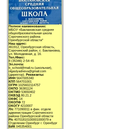
Полное наименование:
МБОУ «Баклановская средняя
общеобразовательная школа
Сорочинского района
Оренбургской области"
Наш адрес:
461912, Оренбургская область,
Сорочинский район, с. Баклановка,
ул. Молодежная, д. 16.
Тел./Факс:
8 (35346) 2-54-45
Эл.почта:
b_school@mail.ru (школьная),
olgaslyadneva@gmail.com
(директор).
Реквизиты:
ИНН
5647005340
КПП
564701001
ОГРН
1025602114757
ОКПО
36381124
ОКТМО
53650402
ОКВЭД
80.21.2
ОКФС
14
ОКОПФ
72
ОКОГУ
4210007
Л/с
771090011 в фин. отделе
администрации Сорочинского
района Оренбургской области
Р/с
40701810100001000079 в
Отделении Оренбург г. Оренбург
БИК
045354001