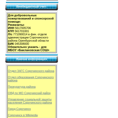
Внебюджетный счет:
Для добровольных
пожертвований и спонсорской
помощи:
Реквизиты:
ИНН
5617005706
КПП
561701001
Л/с
771090014 в фин. отделе
администрации Сорочинского
района Оренбургской области
БИК
045308000
Обязательно указать - для
МБОУ «Баклановская СОШ»
Важная информация
Отдел ЗАГС Сорочинского района
Отдел образования Сорочинского
района
Прокуратура района
ОВД по МО Сорочинский район
Управление социальной защиты
населения Сорочинского района
Город Сорочинск
Сорочинск в Wikipedia