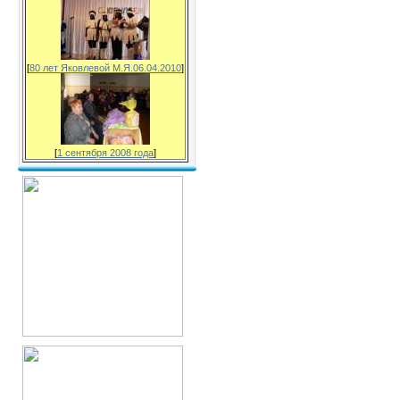
[
80 лет Яковлевой М.Я.06.04.2010
]
[
1 сентября 2008 года
]