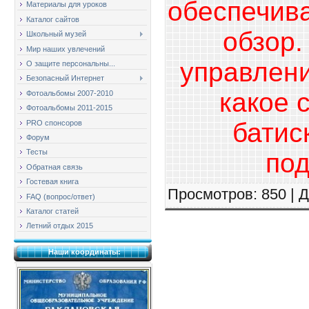
обеспечив
Материалы для уроков
Каталог сайтов
обзор.
Школьный музей
Мир наших увлечений
управлени
О защите персональны...
Безопасный Интернет
какое 
Фотоальбомы 2007-2010
Фотоальбомы 2011-2015
батис
PRO спонсоров
Форум
Тесты
под
Обратная связь
Гостевая книга
Просмотров
: 850 |
Д
FAQ (вопрос/ответ)
Каталог статей
Летний отдых 2015
Наши координаты: