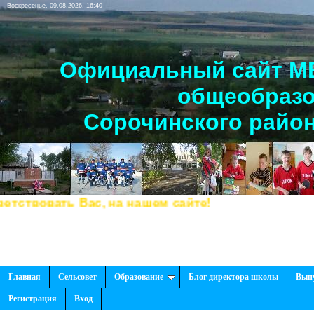
Воскресенье, 09.08.2026, 16:40
Официальный сайт МБ
общеобразо
Сорочинского район
вовать Вас, на нашем сайте!
Главная
Сельсовет
Образование
Блог директора школы
Вып
Регистрация
Вход