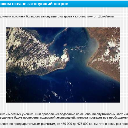
ском океане затонувший остров
аружили признаки большого затонувшего острова к юго-востоку от Шри-Ланки.
ких и местных ученых. Они провели исследование на основании спутниковых карт и а
е данные будут проверены подводной экспедицией, которая проведет все необходимые
ляет, по предварительным расчетам, от 450 000 до 475 000 кв. км, что в семь раз п