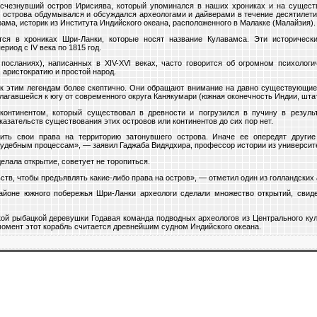
исчезнувший остров Ирисиява, который упоминался в наших хрониках и на существ
 острова обдумывался и обсуждался археологами и дайверами в течение десятилети
ама, историк из Института Индийского океана, расположенного в Малакке (Малайзия).
ся в хрониках Шри-Ланки, которые носят название Кулавамса. Эти историческ
риод с IV века по 1815 год.
 посланиях), написанных в XIV-XVI веках, часто говорится об огромном психолог
 аристократию и простой народ.
к этим легендам более скептично. Они обращают внимание на давно существующие
лагавшейся к югу от современного округа Канякумари (южная оконечность Индии, шта
онтинентом, который существовал в древности и погрузился в пучину в результ
азательств существования этих островов или континентов до сих пор нет.
ить свои права на территорию затонувшего острова. Иначе ее опередят другие
удебным процессам», — заявил Гаджаба Видядхира, профессор истории из университ
елала открытие, советует не торопиться.
тв, чтобы предъявлять какие-либо права на остров», — отметил один из голландских 
районе южного побережья Шри-Ланки археологи сделали множество открытий, свид
кой рыбацкой деревушки Годавая команда подводных археологов из Центрального ку
 момент этот корабль считается древнейшим судном Индийского океана.