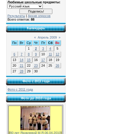
Любимые школьные предметы:
Результаты
|
Архив опросов
Всего ответов:
88
Календарь
«
Апрель 2009
»
Пн
Вт
Ср
Чт
Пт
Сб
Вс
1
2
3
4
5
6
7
8
9
10
11
12
13
14
15
16
17
18
19
20
21
22
23
24
25
26
27
28
29
30
Фото с 2011 года
Фото с 2011 года
Фото до 2010 года
[
80 лет Яковлевой М.Я.06.04.2010
]