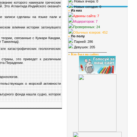
Новых вчера: 0
ование которого намекали греческие
й. Это Атлантида Индийского океана!»
Новых сегодня: 0
Из них
»
Админы сайта: 7
ие записи сделаны на языке пали и
Модераторов: 7
Проверенных: 24
ическом влиянии истории затонувшего
Обычных юзеров: 452
По полу
»
 теории, связанные с Кумари Кандам,
т Тамилнад).
Парней: 286
Девушек: 205
ате катастрофических геологических
_____________________
»
Кто был на сайте
:
 страны, это приведет к различным
ета Перадении.
археологов.
етельствующих о морской активности
льтурного фонда нашла судно, которое