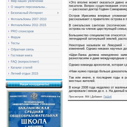
Мир наших увлечений
«Это вполне может оказаться давно 
писатели. Вопрос существования этого
О защите персональны...
— рассказал доктор Годвин Самаравикр
Безопасный Интернет
Остров Ирисиява впервые упоминает
рассказывают о правителях острова в пе
Фотоальбомы 2007-2010
Фотоальбомы 2011-2015
В сингальских сантезах (поэтических
острова на членов царствующей семьи,
PRO спонсоров
Большинство специалистов относятся 
Форум
легендарной затонувшей землей, распо
Тесты
Некоторые называли ее Лемурией – к
изменений. Однако никаких научных док
Обратная связь
«Шри-Ланка должна немедленно заяв
Гостевая книга
разногласиям и даже международным с
FAQ (вопрос/ответ)
Однако команда археологов, которая сд
Каталог статей
«Нам нужно гораздо больше доказательс
Летний отдых 2015
Так или иначе, в последние годы в 
местных жителей.
Наши координаты:
В конце 2008 года недалеко от малень
датировали I веком до н. э. На данный
Просмотров
: 864 |
Добавил
:
ПаШоК