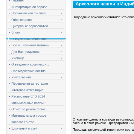
Главная
Археологи нашли в Индий
Информация об образо...
Пронькинский филиал
Подводные археологи считают, что обн
Образование
Цифровые образовател...
Блоги
Выпускники Баклановс...
Всё о школьном питании
Для Вас, родители!
Ученику
О введении комплексн...
Президентские состяз...
Учительская
Переводная аттестация
Итоговая аттестация ...
Расписание ЕГЭ 2014
Минимальные баллы ЕГ...
Отчет по результатам...
Материалы для уроков
Открытие сделала команда из голландс
Каталог сайтов
океана в этом районе. Предварительны
Школьный музей
Площадь затонувшей территории состав