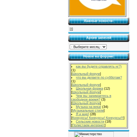
Важные новости:
Архив записей
Новое на форуме:
как вы будите справлять нг?)
(1)
[
Школьный форум
]
что вы делаете по субботам?
(1)
[
Школьный форум
]
Школьная форма
(12)
[
Школьный форум
]
Чем вы занимаетесь в
свободное время?
(3)
[
Школьный форум
]
Музыка на века!
(34)
[
Музыкальные стили
]
Я и мир!
(28)
[
Конкурсы! Конкурсы! Конкурсы!!!
]
Сельские новости
(18)
[
Полистаем интернет
]