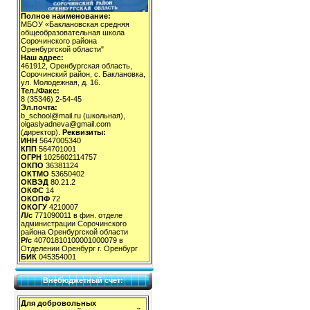
Полное наименование:
МБОУ «Баклановская средняя
общеобразовательная школа
Сорочинского района
Оренбургской области"
Наш адрес:
461912, Оренбургская область,
Сорочинский район, с. Баклановка,
ул. Молодежная, д. 16.
Тел./Факс:
8 (35346) 2-54-45
Эл.почта:
b_school@mail.ru (школьная),
olgaslyadneva@gmail.com
(директор).
Реквизиты:
ИНН
5647005340
КПП
564701001
ОГРН
1025602114757
ОКПО
36381124
ОКТМО
53650402
ОКВЭД
80.21.2
ОКФС
14
ОКОПФ
72
ОКОГУ
4210007
Л/с
771090011 в фин. отделе
администрации Сорочинского
района Оренбургской области
Р/с
40701810100001000079 в
Отделении Оренбург г. Оренбург
БИК
045354001
Внебюджетный счет:
Для добровольных