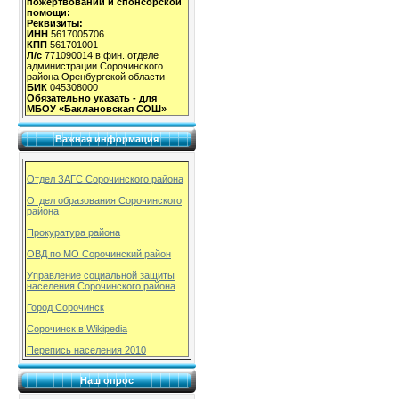
пожертвований и спонсорской
помощи:
Реквизиты:
ИНН
5617005706
КПП
561701001
Л/с
771090014 в фин. отделе
администрации Сорочинского
района Оренбургской области
БИК
045308000
Обязательно указать - для
МБОУ «Баклановская СОШ»
Важная информация
Отдел ЗАГС Сорочинского района
Отдел образования Сорочинского
района
Прокуратура района
ОВД по МО Сорочинский район
Управление социальной защиты
населения Сорочинского района
Город Сорочинск
Сорочинск в Wikipedia
Перепись населения 2010
Наш опрос