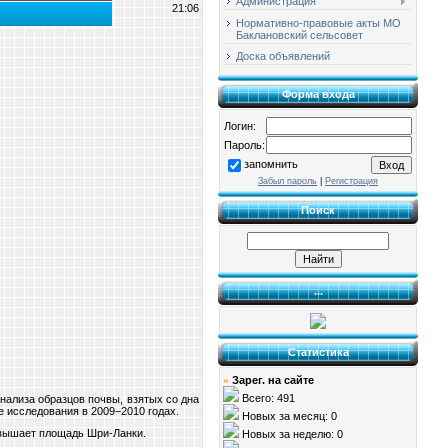
Администрация
21:06
Нормативно-правовые акты МО
Баклановский сельсовет
Доска объявлений
Форма входа
Логин:
Пароль:
запомнить
Забыл пароль
|
Регистрация
Поиск
...
Статистика
Зарег. на сайте
»
Всего: 491
нализа образцов почвы, взятых со дна
 исследования в 2009−2010 годах.
Новых за месяц: 0
ревышает площадь Шри-Ланки.
Новых за неделю: 0