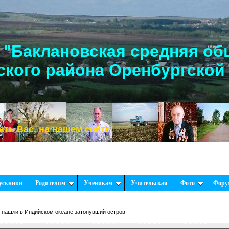
"Баклановская средняя об
кого района Оренбургской
, на нашем сайте!
ускники
Родителям
Ученикам
Учительская
Фото
Фору
 нашли в Индийском океане затонувший остров