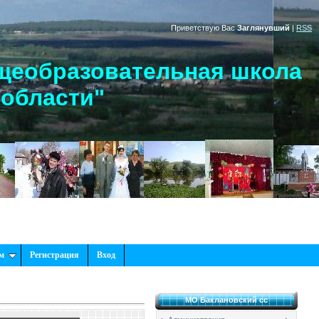
Приветствую Вас
Заглянувший
|
RSS
щеобразовательная школа
 области"
м
Регистрация
Вход
МО Баклановский сс