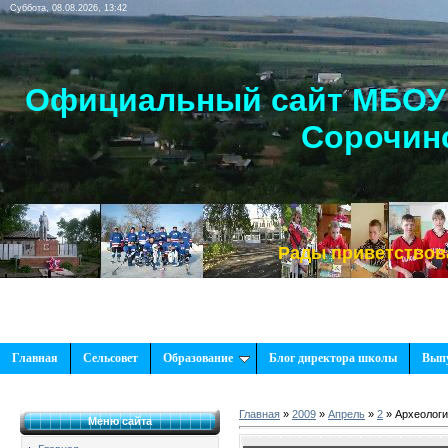
Суббота, 08.08.2026, 13:42
Официальный сайт МБОУ 
Сорочинс
Рады приветствовать Вас
Главная
Сельсовет
Образование
Блог директора школы
Вып
Главная
»
2009
»
Апрель
»
2
» Археологи
Меню сайта