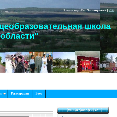
Приветствую Вас
Заглянувший
|
RSS
щеобразовательная школа
 области"
м
Регистрация
Вход
МО Баклановский сс