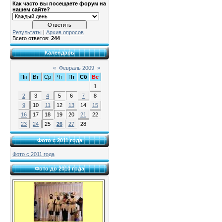
Как часто вы посещаете форум на
нашем сайте?
Результаты
|
Архив опросов
Всего ответов:
244
Календарь
«
Февраль 2009
»
Пн
Вт
Ср
Чт
Пт
Сб
Вс
1
2
3
4
5
6
7
8
9
10
11
12
13
14
15
16
17
18
19
20
21
22
23
24
25
26
27
28
Фото с 2011 года
Фото с 2011 года
Фото до 2010 года