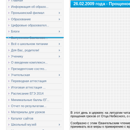
Главная
26.02.2009 года - Прощено
Информация об образо...
Пронькинский филиал
Образование
Цифровые образовател...
Блоги
Выпускники Баклановс...
Всё о школьном питании
Для Вас, родители!
Ученику
О введении комплексн...
Президентские состяз...
Учительская
Переводная аттестация
Итоговая аттестация ...
Расписание ЕГЭ 2014
Минимальные баллы ЕГ...
Отчет по результатам...
Материалы для уроков
В этот день в церквях на литургии чи
прощения грехов от Отца Небесного, о
Каталог сайтов
Сообразно с этим Евангельским чтение
Школьный музей
принимать все меры к примирению с 