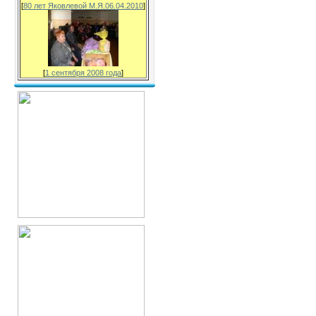
[
80 лет Яковлевой М.Я.06.04.2010
]
[
1 сентября 2008 года
]