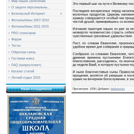
Мир наших увлечений
Это первый шаг на пути к Великому по
О защите персональны...
Последнее воскресенье перед началом
Безопасный Интернет
молочных продуктов. Церковь напомин
храмах совершается особый чин прощен
Фотоальбомы 2007-2010
чистой душой, примирившись со всеми 
Фотоальбомы 2011-2015
Изгнание праотцев наших из рая за не
низвергло человечество страсть себял
PRO спонсоров
чувственные греховные удовольствия.
Форум
Пост, по словам Евангелия, произно
Тесты
удобное время для собирания и приращ
Обратная связь
Сообразно со словами Евангелия, чи
древние времена пустынники Египет
Гостевая книга
благословение, расходились, по оконч
до недели Ваий, в которую пустынно-
FAQ (вопрос/ответ)
Каталог статей
И ныне благочестивые сыны Православ
прощения, молятся об умерших и посе
Летний отдых 2015
храме на вечернем Богослужении, в зн
Наши координаты:
Просмотров
: 1056 |
Добавил
:
baklanovka