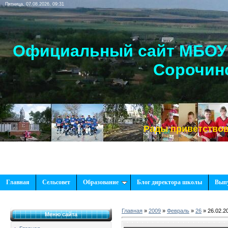
Пятница, 07.08.2026, 09:31
Официальный сайт МБОУ 
Сорочинс
Рады приветствовать Вас
Главная
Сельсовет
Образование
Блог директора школы
Вып
Главная
»
2009
»
Февраль
»
26
» 26.02.2
Меню сайта