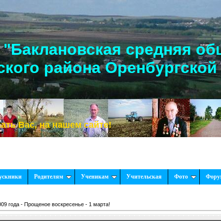
"Баклановская средняя об
кого района Оренбургской
, на нашем сайте!
ускники
Родителям
Ученикам
Учительская
Фото
Фору
009 года - Прощеное воскресенье - 1 марта!