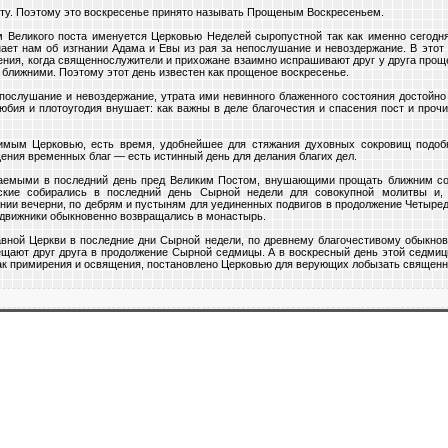
сту. Поэтому это воскресенье принято называть Прощеным Воскресеньем.
 Великого поста именуется Церковью Неделей сыропустной так как именно сегодн
ает нам об изгнании Адама и Евы из рая за непослушание и невоздержание. В этот 
ия, когда священнослужители и прихожане взаимно испрашивают друг у друга проще
ближними. Поэтому этот день известен как прощеное воскресенье.
послушание и невоздержание, утрата ими невинного блаженного состояния достойно 
юбия и плотоугодия внушает: как важны в деле благочестия и спасения пост и проч
симым Церковью, есть время, удобнейшее для стяжания духовных сокровищ подобн
ения временных благ — есть истинный день для делания благих дел.
таемыми в последний день пред Великим Постом, внушающими прощать ближним со
ские собирались в последний день Сырной недели для совокупной молитвы и,
ании вечерни, по дебрям и пустыням для уединенных подвигов в продолжение Четыре
подвижники обыкновенно возвращались в монастырь.
ной Церкви в последние дни Сырной недели, по древнему благочестивому обыкнов
щают друг друга в продолжение Сырной седмицы. А в воскресный день этой седми
ак примирения и освящения, постановлено Церковью для верующих лобызать священн