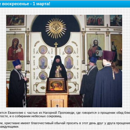
е воскресенье - 1 марта!
тается Евангелие с частью из Нагорной Проповеди, где говорится о прощении обид бл
 посте, и о собирании небесных сокровищ.
м, христиане имеют благочестивый обычай просить в этот день друг у друга прощени
враждующими.