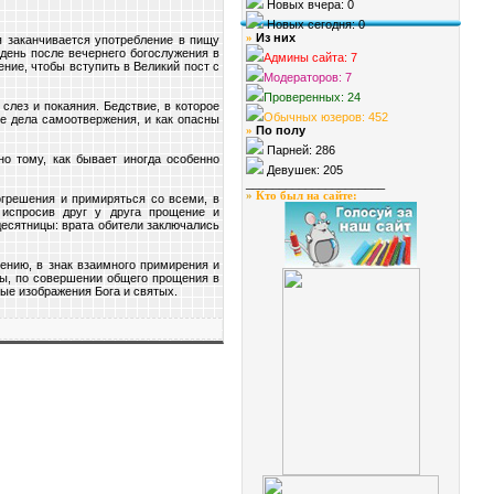
Новых вчера: 0
Новых сегодня: 0
Из них
»
я заканчивается употребление в пищу
день после вечернего богослужения в
Админы сайта: 7
ние, чтобы вступить в Великий пост с
Модераторов: 7
Проверенных: 24
слез и покаяния. Бедствие, в которое
Обычных юзеров: 452
ие дела самоотвержения, и как опасны
По полу
»
Парней: 286
о тому, как бывает иногда особенно
Девушек: 205
_____________________
»
Кто был на сайте
:
грешения и примиряться со всеми, в
 испросив друг у друга прощение и
десятницы: врата обители заключались
ению, в знак взаимного примирения и
цы, по совершении общего прощения в
ые изображения Бога и святых.