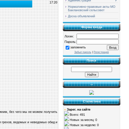
Администрация
17:20
Нормативно-правовые акты МО
Баклановский сельсовет
Доска объявлений
Форма входа
Логин:
Пароль:
запомнить
Забыл пароль
|
Регистрация
Поиск
...
Статистика
Зарег. на сайте
»
ижним, без чего мы не можем получить
Всего: 491
Новых за месяц: 0
я грехов, ведомых и неведомых обид и
Новых за неделю: 0