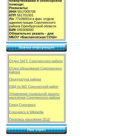
пожертвований и спонсорской
помощи:
Реквизиты:
ИНН
5617005706
КПП
561701001
Л/с
771090014 в фин. отделе
администрации Сорочинского
района Оренбургской области
БИК
045308000
Обязательно указать - для
МБОУ «Баклановская СОШ»
Важная информация
Отдел ЗАГС Сорочинского района
Отдел образования Сорочинского
района
Прокуратура района
ОВД по МО Сорочинский район
Управление социальной защиты
населения Сорочинского района
Город Сорочинск
Сорочинск в Wikipedia
Перепись населения 2010
Наш опрос