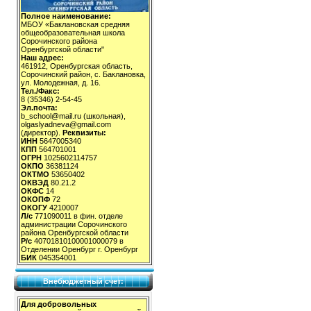
Полное наименование:
МБОУ «Баклановская средняя
общеобразовательная школа
Сорочинского района
Оренбургской области"
Наш адрес:
461912, Оренбургская область,
Сорочинский район, с. Баклановка,
ул. Молодежная, д. 16.
Тел./Факс:
8 (35346) 2-54-45
Эл.почта:
b_school@mail.ru (школьная),
olgaslyadneva@gmail.com
(директор).
Реквизиты:
ИНН
5647005340
КПП
564701001
ОГРН
1025602114757
ОКПО
36381124
ОКТМО
53650402
ОКВЭД
80.21.2
ОКФС
14
ОКОПФ
72
ОКОГУ
4210007
Л/с
771090011 в фин. отделе
администрации Сорочинского
района Оренбургской области
Р/с
40701810100001000079 в
Отделении Оренбург г. Оренбург
БИК
045354001
Внебюджетный счет:
Для добровольных