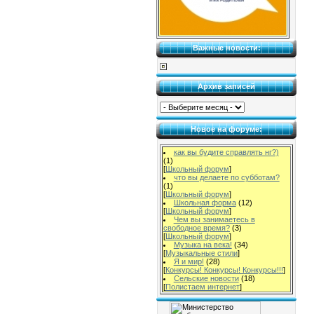
Важные новости:
Архив записей
Новое на форуме:
как вы будите справлять нг?)
(1)
[
Школьный форум
]
что вы делаете по субботам?
(1)
[
Школьный форум
]
Школьная форма
(12)
[
Школьный форум
]
Чем вы занимаетесь в
свободное время?
(3)
[
Школьный форум
]
Музыка на века!
(34)
[
Музыкальные стили
]
Я и мир!
(28)
[
Конкурсы! Конкурсы! Конкурсы!!!
]
Сельские новости
(18)
[
Полистаем интернет
]