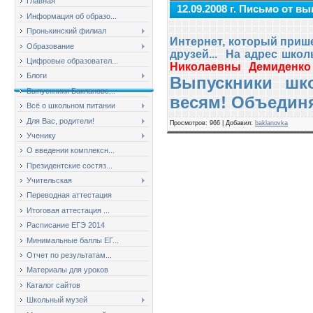
Главная
12.09.2008 г. Письмо от вы
Информация об образо...
Пронькинский филиал
Интернет, который прише
Образование
друзей... На адрес шк
Цифровые образовател...
Николаевны Демиденко 
Блоги
Выпускники шк
Выпускники Баклановс...
весям! Объедин
Всё о школьном питании
Для Вас, родители!
Просмотров
: 966 |
Добавил
:
baklanovka
Ученику
О введении комплексн...
Президентские состяз...
Учительская
Переводная аттестация
Итоговая аттестация ...
Расписание ЕГЭ 2014
Минимальные баллы ЕГ...
Отчет по результатам...
Материалы для уроков
Каталог сайтов
Школьный музей