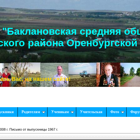
"Баклановская средняя об
кого района Оренбургской
с, на нашем сайте!
ускники
Родителям
Ученикам
Учительская
Фото
Фору
008 г. Письмо от выпускницы 1967 г.