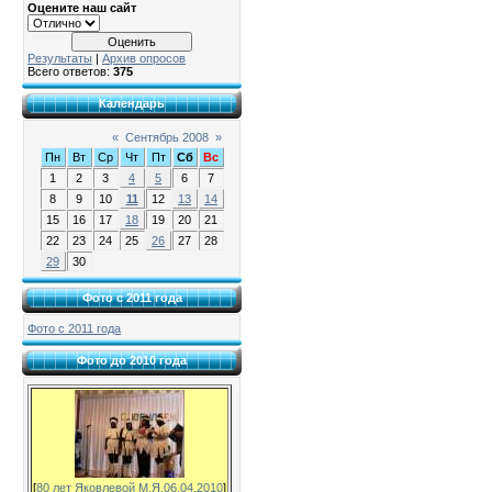
Оцените наш сайт
Результаты
|
Архив опросов
Всего ответов:
375
Календарь
«
Сентябрь 2008
»
Пн
Вт
Ср
Чт
Пт
Сб
Вс
1
2
3
4
5
6
7
8
9
10
11
12
13
14
15
16
17
18
19
20
21
22
23
24
25
26
27
28
29
30
Фото с 2011 года
Фото с 2011 года
Фото до 2010 года
[
80 лет Яковлевой М.Я.06.04.2010
]