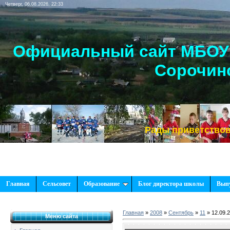
Четверг, 06.08.2026, 22:33
Официальный сайт МБОУ 
Сорочинс
Рады приветствовать Ва
Главная
Сельсовет
Образование
Блог директора школы
Вып
Главная
»
2008
»
Сентябрь
»
11
» 12.09.2
Меню сайта