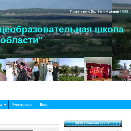
Приветствую Вас
Заглянувший
|
RSS
щеобразовательная школа
 области"
м
Регистрация
Вход
МО Баклановский сс