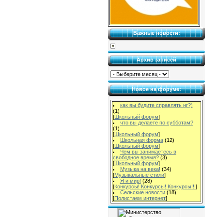
Важные новости:
Архив записей
Новое на форуме:
как вы будите справлять нг?)
(1)
[
Школьный форум
]
что вы делаете по субботам?
(1)
[
Школьный форум
]
Школьная форма
(12)
[
Школьный форум
]
Чем вы занимаетесь в
свободное время?
(3)
[
Школьный форум
]
Музыка на века!
(34)
[
Музыкальные стили
]
Я и мир!
(28)
[
Конкурсы! Конкурсы! Конкурсы!!!
]
Сельские новости
(18)
[
Полистаем интернет
]