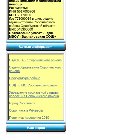
пожертвований и спонсорской
помощи:
Реквизиты:
ИНН
5617005706
КПП
561701001
Л/с
771090014 в фин. отделе
администрации Сорочинского
района Оренбургской области
БИК
045308000
Обязательно указать - для
МБОУ «Баклановская СОШ»
Важная информация
Отдел ЗАГС Сорочинского района
Отдел образования Сорочинского
района
Прокуратура района
ОВД по МО Сорочинский район
Управление социальной защиты
населения Сорочинского района
Город Сорочинск
Сорочинск в Wikipedia
Перепись населения 2010
Наш опрос