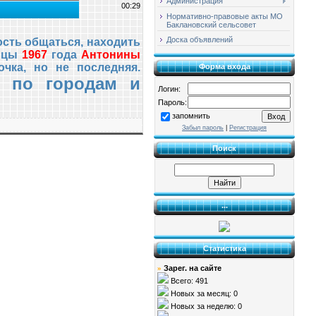
Администрация
00:29
Нормативно-правовые акты МО
Баклановский сельсовет
Доска объявлений
ость общаться, находить
ницы
1967
года
Антонины
очка, но не последняя.
Форма входа
я по городам и
Логин:
Пароль:
запомнить
Забыл пароль
|
Регистрация
Поиск
...
Статистика
Зарег. на сайте
»
Всего: 491
Новых за месяц: 0
Новых за неделю: 0