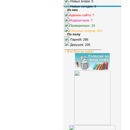
Новых вчера: 0
Новых сегодня: 0
Из них
»
Админы сайта: 7
Модераторов: 7
Проверенных: 24
Обычных юзеров: 452
По полу
»
Парней: 286
Девушек: 205
_____________________
»
Кто был на сайте
: