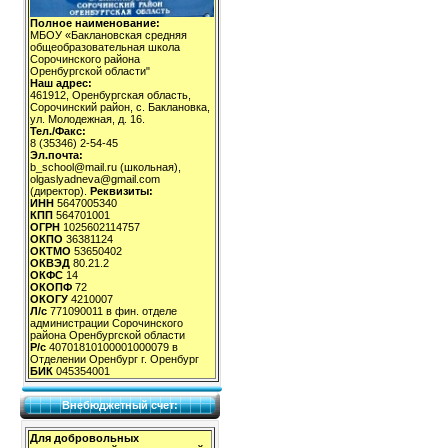
Полное наименование:
МБОУ «Баклановская средняя
общеобразовательная школа
Сорочинского района
Оренбургской области"
Наш адрес:
461912, Оренбургская область,
Сорочинский район, с. Баклановка,
ул. Молодежная, д. 16.
Тел./Факс:
8 (35346) 2-54-45
Эл.почта:
b_school@mail.ru (школьная),
olgaslyadneva@gmail.com
(директор).
Реквизиты:
ИНН
5647005340
КПП
564701001
ОГРН
1025602114757
ОКПО
36381124
ОКТМО
53650402
ОКВЭД
80.21.2
ОКФС
14
ОКОПФ
72
ОКОГУ
4210007
Л/с
771090011 в фин. отделе
администрации Сорочинского
района Оренбургской области
Р/с
40701810100001000079 в
Отделении Оренбург г. Оренбург
БИК
045354001
Внебюджетный счет:
Для добровольных