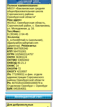
Полное наименование:
МБОУ «Баклановская средняя
общеобразовательная школа
Сорочинского района
Оренбургской области"
Наш адрес:
461912, Оренбургская область,
Сорочинский район, с. Баклановка,
ул. Молодежная, д. 16.
Тел./Факс:
8 (35346) 2-54-45
Эл.почта:
b_school@mail.ru (школьная),
olgaslyadneva@gmail.com
(директор).
Реквизиты:
ИНН
5647005340
КПП
564701001
ОГРН
1025602114757
ОКПО
36381124
ОКТМО
53650402
ОКВЭД
80.21.2
ОКФС
14
ОКОПФ
72
ОКОГУ
4210007
Л/с
771090011 в фин. отделе
администрации Сорочинского
района Оренбургской области
Р/с
40701810100001000079 в
Отделении Оренбург г. Оренбург
БИК
045354001
Внебюджетный счет:
Для добровольных