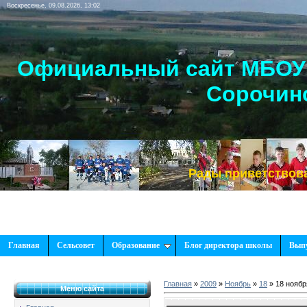
Воскресенье, 09.08.2026, 13:02
Официальный сайт МБОУ 
Сорочинс
Рады приветствовать Ва
Главная
Сельсовет
Образование
Блог директора школы
Вып
Главная
»
2009
»
Ноябрь
»
18
» 18 ноябр
Меню сайта