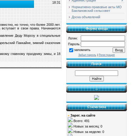
Администрация
18:31
Нормативно-правовые акты МО
Баклановский сельсовет
Доска объявлений
вестно, но точно, что более 2000 лет.
а вступает в свои права. Начинаются
Форма входа
дравление Деду Морозу в специальные
Логин:
арельский Паккайне, зимний сказочник
Пароль:
запомнить
самому главному празднику зимы, и 18
Забыл пароль
|
Регистрация
Поиск
...
Статистика
Зарег. на сайте
»
Всего: 491
Новых за месяц: 0
Новых за неделю: 0