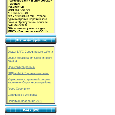
пожертвований и спонсорской
помощи:
Реквизиты:
ИНН
5617005706
КПП
561701001
Л/с
771090014 в фин. отделе
администрации Сорочинского
района Оренбургской области
БИК
045308000
Обязательно указать - для
МБОУ «Баклановская СОШ»
Важная информация
Отдел ЗАГС Сорочинского района
Отдел образования Сорочинского
района
Прокуратура района
ОВД по МО Сорочинский район
Управление социальной защиты
населения Сорочинского района
Город Сорочинск
Сорочинск в Wikipedia
Перепись населения 2010
Наш опрос