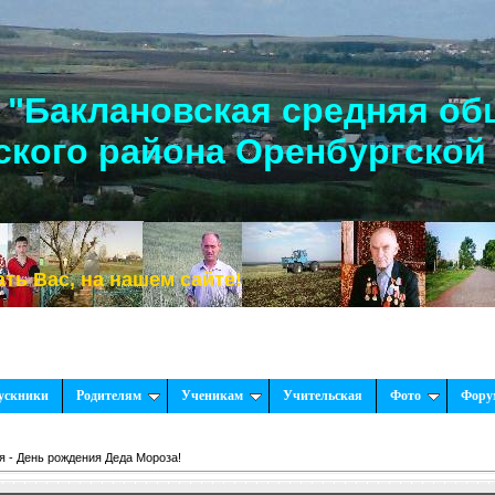
"Баклановская средняя об
кого района Оренбургской
с, на нашем сайте!
ускники
Родителям
Ученикам
Учительская
Фото
Фору
я - День рождения Деда Мороза!