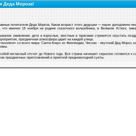
я Деда Мороза!
авные почитатели Деда Мороза. Каков возраст этого дедушки — науке доподлинно неиз
, что именно 18 ноября на родине сказочного волшебника, в Великом Устюге, зим
ебывалое оживление: дети и взрослые, местные и приезжие стремятся опустить поз
роприятия, праздничная атмосфера царит на каждой улице.
«коллеги» со всего мира: Санта-Клаус из Финляндии, Чисхан - якутский Дед Мороз, к
ромы.
обой негласный отсчет до Нового года. Вся страна начинает серьезно готовится к 
ом праздничных приготовлений и приятной предновогодней суеты.