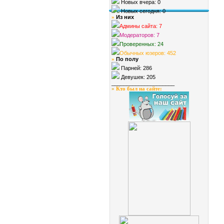
Новых вчера: 0
Новых сегодня: 0
Из них
»
Админы сайта: 7
Модераторов: 7
Проверенных: 24
Обычных юзеров: 452
По полу
»
Парней: 286
Девушек: 205
_____________________
»
Кто был на сайте
: