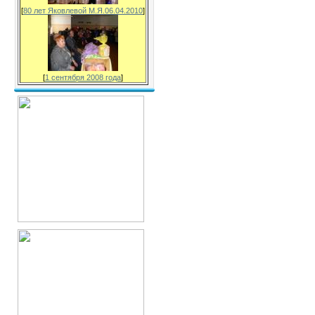
[
80 лет Яковлевой М.Я.06.04.2010
]
[
1 сентября 2008 года
]