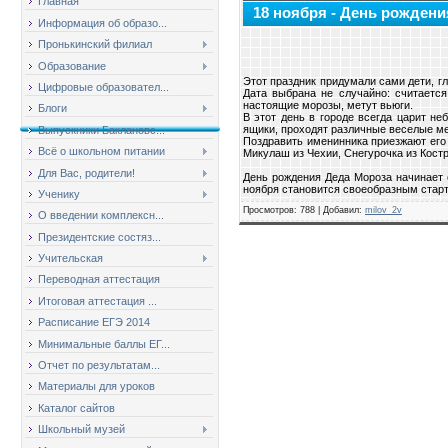
Главная
18 ноября - День рождени
Информация об образо...
Пронькинский филиал
Образование
Этот праздник придумали сами дети, гл
Цифровые образовател...
Дата выбрана не случайно: считается
настоящие морозы, метут вьюги.
Блоги
В этот день в городе всегда царит н
ящики, проходят различные веселые ме
Выпускники Баклановс...
Поздравить именинника приезжают его 
Всё о школьном питании
Микулаш из Чехии, Снегурочка из Кост
Для Вас, родители!
День рождения Деда Мороза начинает с
ноября становится своеобразным старт
Ученику
Просмотров
: 788 |
Добавил
:
milov_2v
О введении комплексн...
Президентские состяз...
Учительская
Переводная аттестация
Итоговая аттестация ...
Расписание ЕГЭ 2014
Минимальные баллы ЕГ...
Отчет по результатам...
Материалы для уроков
Каталог сайтов
Школьный музей