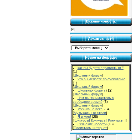
Важные новости:
Архив записей
Новое на форуме:
как вы будите справлять нг?)
(1)
[
Школьный форум
]
что вы делаете по субботам?
(1)
[
Школьный форум
]
Школьная форма
(12)
[
Школьный форум
]
Чем вы занимаетесь в
свободное время?
(3)
[
Школьный форум
]
Музыка на века!
(34)
[
Музыкальные стили
]
Я и мир!
(28)
[
Конкурсы! Конкурсы! Конкурсы!!!
]
Сельские новости
(18)
[
Полистаем интернет
]