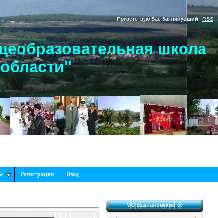
Приветствую Вас
Заглянувший
|
RSS
щеобразовательная школа
 области"
м
Регистрация
Вход
МО Баклановский сс