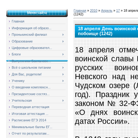
Главная
»
2010
»
Апрель
»
17
» 18 апрел
Меню сайта
(1242)
Главная
Информация об образо...
18 апреля День воинской
побоище (1242)
Пронькинский филиал
Образование
18 апреля отме
Цифровые образовател...
Блоги
воинской славы
Выпускники Баклановс...
русских воино
Всё о школьном питании
Невского над н
Для Вас, родители!
Ученику
Чудском озере (
О введении комплексн...
год). Праздник
Президентские состяз...
Учительская
законом № 32-ФЗ
Переводная аттестация
«О днях воинс
Итоговая аттестация ...
датах России».
Расписание ЕГЭ 2014
Минимальные баллы ЕГ...
Отчет по результатам...