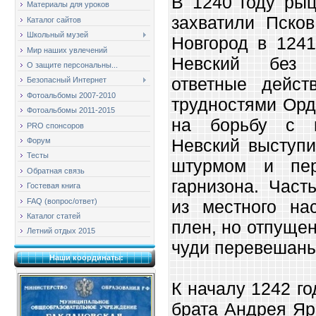
В 1240 году рыц
Материалы для уроков
захватили Пско
Каталог сайтов
Школьный музей
Новгород в 1241
Мир наших увлечений
Невский без 
О защите персональны...
ответные дейст
Безопасный Интернет
Фотоальбомы 2007-2010
трудностями Орд
Фотоальбомы 2011-2015
на борьбу с м
PRO спонсоров
Невский выступи
Форум
Тесты
штурмом и пер
Обратная связь
гарнизона. Част
Гостевая книга
FAQ (вопрос/ответ)
из местного на
Каталог статей
плен, но отпущен
Летний отдых 2015
чуди перевешан
Наши координаты:
К началу 1242 г
брата Андрея Яр