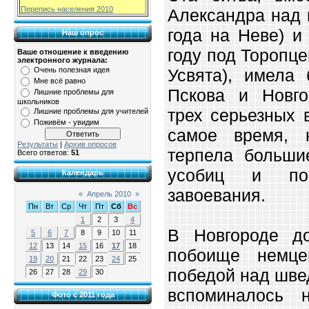
Перепись населения 2010
Александра над 
года на Неве) и
Наш опрос
году под Торопце
Ваше отношение к введению
электронного журнала:
Усвята), имела
Очень полезная идея
Мне всё равно
Пскова и Новго
Лишние проблемы для
школьников
трех серьезных 
Лишние проблемы для учителей
Поживём - увидим
самое время, 
Результаты
|
Архив опросов
терпела больши
Всего ответов:
51
усобиц и посл
Календарь
завоевания.
«
Апрель 2010
»
Пн
Вт
Ср
Чт
Пт
Сб
Вс
1
2
3
4
В Новгороде д
5
6
7
8
9
10
11
12
13
14
15
16
17
18
побоище немце
19
20
21
22
23
24
25
победой над шве
26
27
28
29
30
вспоминалось 
Фото с 2011 года