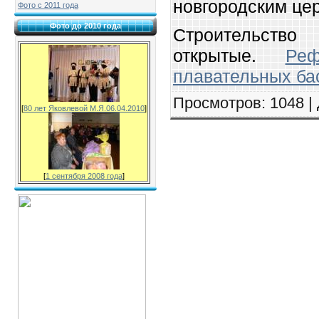
новгородским це
Фото с 2011 года
Фото до 2010 года
Строительство
открытые.
Реф
плавательных ба
Просмотров
: 1048 |
[
80 лет Яковлевой М.Я.06.04.2010
]
[
1 сентября 2008 года
]