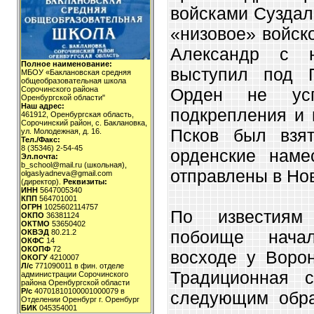
войсками Суздал
«низовое» войск
Александр с н
Полное наименование:
выступил под 
МБОУ «Баклановская средняя
общеобразовательная школа
Орден не усп
Сорочинского района
Оренбургской области"
Наш адрес:
подкрепления и 
461912, Оренбургская область,
Сорочинский район, с. Баклановка,
Псков был взят
ул. Молодежная, д. 16.
Тел./Факс:
8 (35346) 2-54-45
орденские наме
Эл.почта:
b_school@mail.ru (школьная),
отправлены в Но
olgaslyadneva@gmail.com
(директор).
Реквизиты:
ИНН
5647005340
КПП
564701001
ОГРН
1025602114757
По известиям 
ОКПО
36381124
ОКТМО
53650402
побоище нача
ОКВЭД
80.21.2
ОКФС
14
ОКОПФ
72
восходе у Воро
ОКОГУ
4210007
Л/с
771090011 в фин. отделе
Традиционная 
администрации Сорочинского
района Оренбургской области
Р/с
40701810100001000079 в
следующим обра
Отделении Оренбург г. Оренбург
БИК
045354001