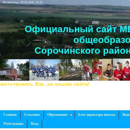
Воскресенье, 09.08.2026, 16:35
Официальный сайт МБ
общеобразо
Сорочинского район
твовать Вас, на нашем сайте!
Главная
Сельсовет
Образование
Блог директора школы
Вып
Регистрация
Вход