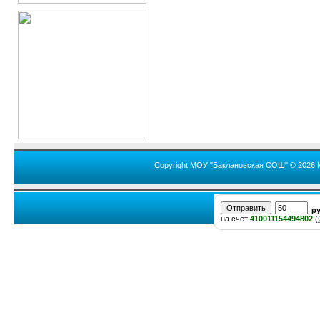
Copyright МОУ "Баклановская СОШ" © 2026 
р
на счет
410011154494802
(