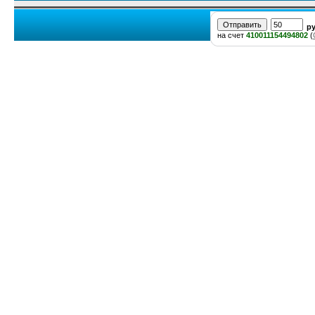
р
на счет
410011154494802
(