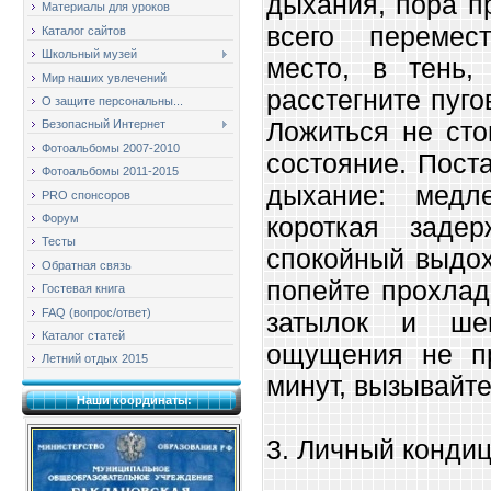
дыхания, пора п
Материалы для уроков
всего перемес
Каталог сайтов
Школьный музей
место, в тень,
Мир наших увлечений
расстегните пуг
О защите персональны...
Ложиться не сто
Безопасный Интернет
Фотоальбомы 2007-2010
состояние. Пост
Фотоальбомы 2011-2015
дыхание: медл
PRO спонсоров
Форум
короткая заде
Тесты
спокойный выдох
Обратная связь
попейте прохлад
Гостевая книга
FAQ (вопрос/ответ)
затылок и ше
Каталог статей
ощущения не пр
Летний отдых 2015
минут, вызывайте
Наши координаты:
3. Личный конди