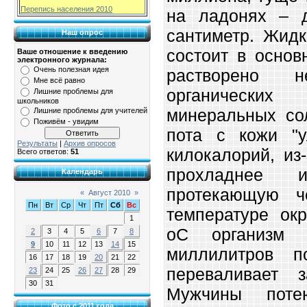
Перепись населения 2010
на ладонях – 
сантиметр. Жидк
Наш опрос
состоит в основ
Ваше отношение к введению
электронного журнала:
Очень полезная идея
растворено не
Мне всё равно
органическ
Лишние проблемы для
школьников
минеральных со
Лишние проблемы для учителей
Поживём - увидим
пота с кожи "у
Результаты
|
Архив опросов
килокалорий, из
Всего ответов:
51
прохладнее 
Календарь
протекающую ч
«
Август 2010
»
Пн
Вт
Ср
Чт
Пт
Сб
Вс
температуре ок
1
оС организм 
2
3
4
5
6
7
8
9
10
11
12
13
14
15
миллилитров п
16
17
18
19
20
21
22
переваливает 
23
24
25
26
27
28
29
30
31
Мужчины поте
Фото с 2011 года