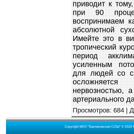
приводит к тому
при 90 проце
воспринимаем ка
абсолютной сух
Имейте это в ви
тропический куро
период аккли
усиленным пот
для людей со с
осложняетс
нервозностью, 
артериального д
Просмотров
: 684 |
Д
Copyright МОУ "Баклановская СОШ" © 2026 