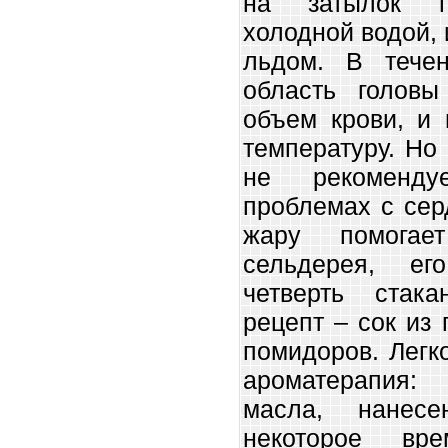
на затылок по
холодной водой, 
льдом. В тече
область головы
объем крови, и 
температуру. Но
не рекоменду
проблемах с сер
жару помогае
сельдерея, ег
четверть стак
рецепт – сок из
помидоров. Легк
ароматерапия:
масла, нанес
некоторое вр