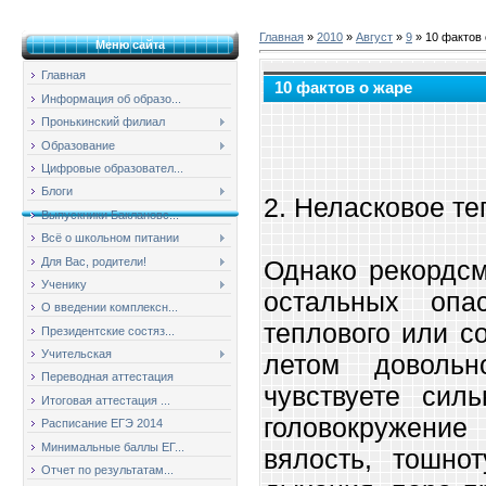
Главная
»
2010
»
Август
»
9
» 10 фактов 
Меню сайта
Главная
10 фактов о жаре
Информация об образо...
Пронькинский филиал
Образование
Цифровые образовател...
Блоги
2. Неласковое т
Выпускники Баклановс...
Всё о школьном питании
Для Вас, родители!
Однако рекордсм
Ученику
остальных опа
О введении комплексн...
теплового или с
Президентские состяз...
Учительская
летом доволь
Переводная аттестация
чувствуете сил
Итоговая аттестация ...
головокружение
Расписание ЕГЭ 2014
Минимальные баллы ЕГ...
вялость, тошно
Отчет по результатам...