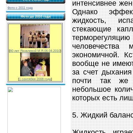
интенсивнее жен
Фото с 2011 года
Однако эффек
Фото до 2010 года
жидкость, ис
стекающие капл
терморегуляцию
человечества 
[
80 лет Яковлевой М.Я.06.04.2010
]
экономичной. Кс
вообще не имеют
за счет дыхания
почти так же
[
1 сентября 2008 года
]
небольшое колич
которых есть ли
5. Жидкий балан
Жидкость игра