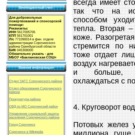
всегда имеет ст
Внебюджетный счет:
так что на ис
способом уходи
Для добровольных
пожертвований и спонсорской
помощи:
тепла. Вторая –
Реквизиты:
ИНН
5617005706
коже. Разогрета
КПП
561701001
Л/с
771090014 в фин. отделе
администрации Сорочинского
стремится по н
района Оренбургской области
БИК
045308000
тоже отдает лиш
Обязательно указать - для
МБОУ «Баклановская СОШ»
воздух нагревае
Важная информация
и больше, о
охлаждаться с п
Отдел ЗАГС Сорочинского района
Отдел образования Сорочинского
района
Прокуратура района
4. Круговорот во
ОВД по МО Сорочинский район
Управление социальной защиты
населения Сорочинского района
Потовых желез 
Город Сорочинск
миллиона, гуще 
Сорочинск в Wikipedia