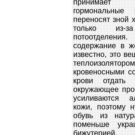
принимает с
гормональные 
переносят зной 
только из-
потоотделения.
содержание в ж
известно, это в
теплоизолятором
кровеносными со
крови отдать 
окружающее прос
усиливаются а
кожи, поэтому 
обувь из нату
поменьше укра
бижутерией.