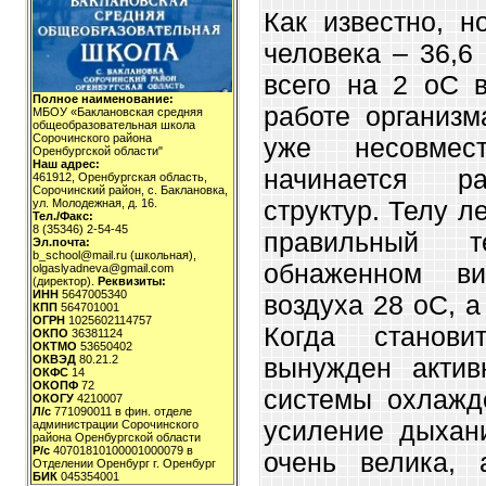
Как известно, н
человека – 36,6
всего на 2 оС 
Полное наименование:
работе организм
МБОУ «Баклановская средняя
общеобразовательная школа
Сорочинского района
уже несовме
Оренбургской области"
Наш адрес:
начинается ра
461912, Оренбургская область,
Сорочинский район, с. Баклановка,
структур. Телу л
ул. Молодежная, д. 16.
Тел./Факс:
8 (35346) 2-54-45
правильный 
Эл.почта:
b_school@mail.ru (школьная),
обнаженном ви
olgaslyadneva@gmail.com
(директор).
Реквизиты:
ИНН
5647005340
воздуха 28 оС, а
КПП
564701001
ОГРН
1025602114757
Когда станови
ОКПО
36381124
ОКТМО
53650402
вынужден актив
ОКВЭД
80.21.2
ОКФС
14
ОКОПФ
72
системы охлажд
ОКОГУ
4210007
Л/с
771090011 в фин. отделе
усиление дыхани
администрации Сорочинского
района Оренбургской области
Р/с
40701810100001000079 в
очень велика,
Отделении Оренбург г. Оренбург
БИК
045354001