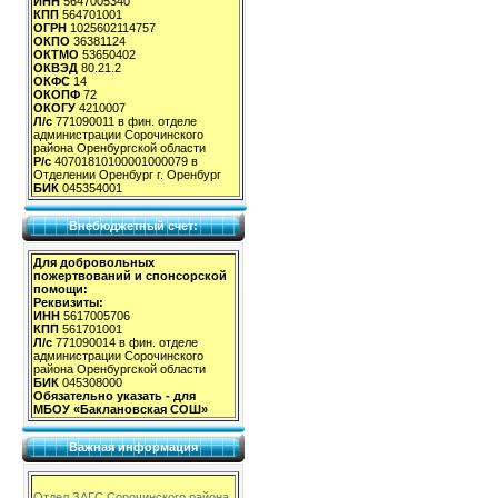
ИНН
5647005340
КПП
564701001
ОГРН
1025602114757
ОКПО
36381124
ОКТМО
53650402
ОКВЭД
80.21.2
ОКФС
14
ОКОПФ
72
ОКОГУ
4210007
Л/с
771090011 в фин. отделе
администрации Сорочинского
района Оренбургской области
Р/с
40701810100001000079 в
Отделении Оренбург г. Оренбург
БИК
045354001
Внебюджетный счет:
Для добровольных
пожертвований и спонсорской
помощи:
Реквизиты:
ИНН
5617005706
КПП
561701001
Л/с
771090014 в фин. отделе
администрации Сорочинского
района Оренбургской области
БИК
045308000
Обязательно указать - для
МБОУ «Баклановская СОШ»
Важная информация
Отдел ЗАГС Сорочинского района