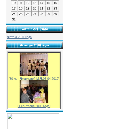
10
11
12
13
14
15
16
17
18
19
20
21
22
23
24
25
26
27
28
29
30
31
Фото с 2011 года
Фото с 2011 года
Фото до 2010 года
[
80 лет Яковлевой М.Я.06.04.2010
]
[
1 сентября 2008 года
]