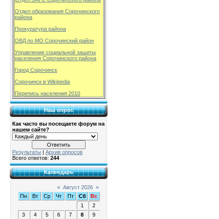
Отдел образования Сорочинского
района
Прокуратура района
ОВД по МО Сорочинский район
Управление социальной защиты
населения Сорочинского района
Город Сорочинск
Сорочинск в Wikipedia
Перепись населения 2010
Наш опрос
Как часто вы посещаете форум на
нашем сайте?
Результаты
|
Архив опросов
Всего ответов:
244
Календарь
«
Август 2026
»
Пн
Вт
Ср
Чт
Пт
Сб
Вс
1
2
3
4
5
6
7
8
9