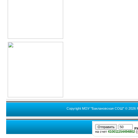
Copyright МОУ "Баклановская СОШ" © 2026 
р
на счет
410011154494802
(