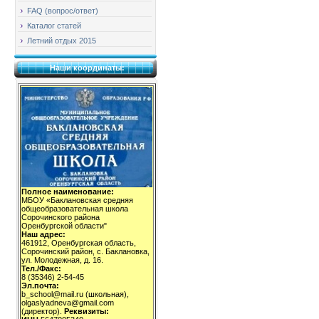
FAQ (вопрос/ответ)
Каталог статей
Летний отдых 2015
Наши координаты:
Полное наименование:
МБОУ «Баклановская средняя
общеобразовательная школа
Сорочинского района
Оренбургской области"
Наш адрес:
461912, Оренбургская область,
Сорочинский район, с. Баклановка,
ул. Молодежная, д. 16.
Тел./Факс:
8 (35346) 2-54-45
Эл.почта:
b_school@mail.ru (школьная),
olgaslyadneva@gmail.com
(директор).
Реквизиты: