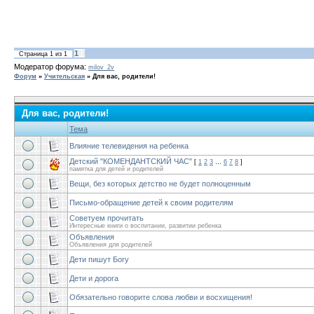
1
Страница
1
из
1
Модератор форума:
milov_2v
Форум
»
Учительская
»
Для вас, родители!
Для вас, родители!
Тема
Влияние телевидения на ребенка
Детский "КОМЕНДАНТСКИЙ ЧАС"
[
1
2
3
…
6
7
8
]
памятка для детей и родителей
Вещи, без которых детство не будет полноценным
Письмо-обращение детей к своим родителям
Советуем прочитать
Интересные книги о воспитании, развитии ребенка
Объявления
Объявления для родителей
Дети пишут Богу
Дети и дорога
Обязательно говорите слова любви и восхищения!