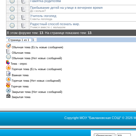
Памятка родителям
Пребывание детей на улице в вечернее время
До скольки?
Учитель-логопед
Советы логопеда
Радостный способ познать мир.
Учимся вместе с малышом
В этом форуме тем:
13
. На странице показано тем:
13
.
1
Страница
1
из
1
Обычная тема (Есть новые сообщения)
Обычная тема
Обычная тема (Нет новых сообщений)
Тема - опрос
Горячая тема (Есть новые сообщения)
Важная тема
Горячая тема (Нет новых сообщений)
Горячая тема
Закрытая тема (Нет новых сообщений)
Закрытая тема
Copyright МОУ "Баклановская СОШ" © 2026 М