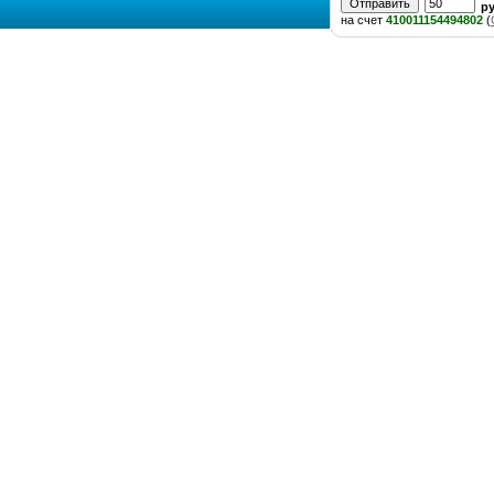
р
на счет
410011154494802
(