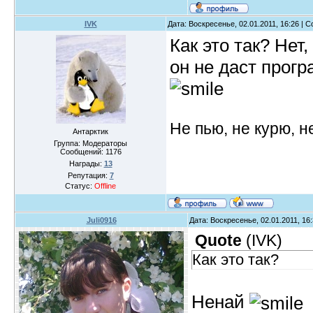
IVK
Дата: Воскресенье, 02.01.2011, 16:26 |
Как это так? Нет,
он не даст прогр
Не пью, не курю, 
Антарктик
Группа: Модераторы
Сообщений:
1176
Награды:
13
Репутация:
7
Статус:
Offline
Juli0916
Дата: Воскресенье, 02.01.2011, 16
Quote
(
IVK
)
Как это так?
Ненай