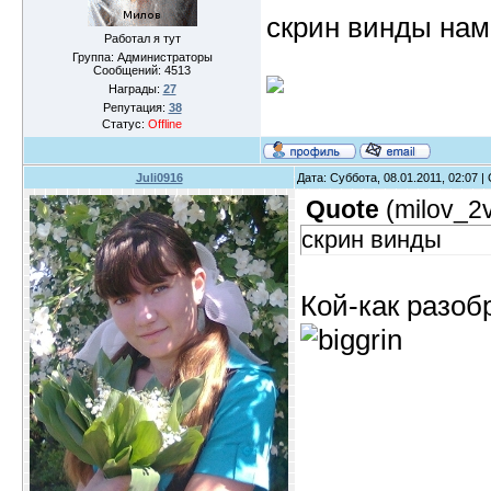
скрин винды нам 
Работал я тут
Группа: Администраторы
Сообщений:
4513
Награды:
27
Репутация:
38
Статус:
Offline
Juli0916
Дата: Суббота, 08.01.2011, 02:07 
Quote
(
milov_2
скрин винды
Кой-как разоб