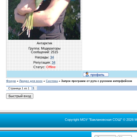
Антарктик
Группа: Модераторы
Сообщений:
2515
Награды:
34
Репутация:
34
Статус:
Offline
Форум
»
Линукс для всех
»
Система
»
Запуск программ от рута с русским интерфейсом
1
Страница
1
из
1
Copyright МОУ "Баклановская СОШ" © 2026 М