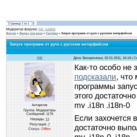
1
Страница
1
из
1
Модератор форума:
,
IVK
Juli0916
Форум
»
Линукс для всех
»
Система
»
Запуск программ от рута с русским интерфейсом
Запуск программ от рута с русским интерфейсом
IVK
Дата: Воскресенье, 02.01.2011, 16:19 |
Как-то особо не
подсказали
, что
программы запус
этого достаточно
mv .i18n .i18n-0
Антарктик
Группа: Модераторы
Сообщений:
1176
Если захочется 
Награды:
13
Репутация:
7
достаточно выпо
Статус:
Offline