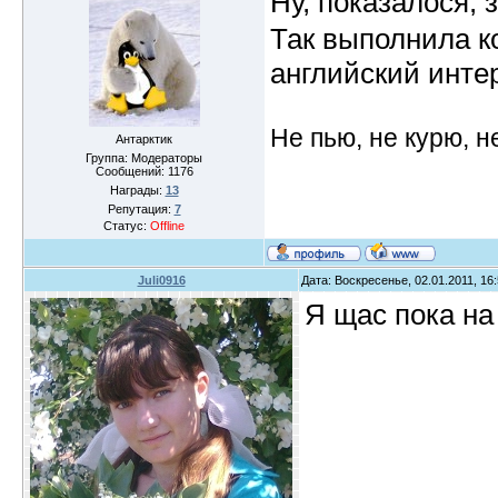
Ну, показалося, 
Так выполнила ко
английский инт
Не пью, не курю, 
Антарктик
Группа: Модераторы
Сообщений:
1176
Награды:
13
Репутация:
7
Статус:
Offline
Juli0916
Дата: Воскресенье, 02.01.2011, 16
Я щас пока на