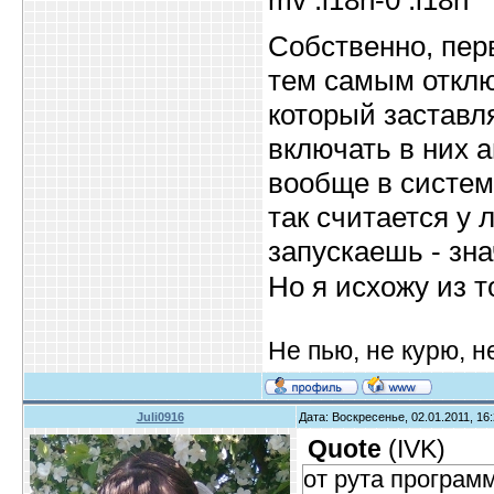
mv .i18n-0 .i18n
Собственно, пер
тем самым откл
который заставля
включать в них а
вообще в систем
так считается у 
запускаешь - зн
Но я исхожу из т
Не пью, не курю, 
Juli0916
Дата: Воскресенье, 02.01.2011, 16
Quote
(
IVK
)
от рута програм