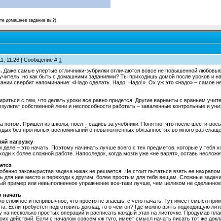
ете домашнее задание вы?)
11, 11:26 | Сообщение #
1
о.
Даже самые упертые отличники-зубрилки отличаются вовсе не повышенной любовью 
 учитель, но как быть с домашними заданиями? Ты приходишь домой после уроков и 
нании свербит напоминание: «Надо сделать. Надо! Надо!». Ох уж это «надо» – самое н
ириться с тем, что делать уроки все равно придется. Другие варианты с враньем учит
езультат собственной лени и неспособности работать – заваленные контрольные и уни
а потом. Пришел из школы, поел – садись за учебники. Понятно, что после шести-вось
отдых без противных воспоминаний о невыполненных обязанностях во много раз слаще
яй нагрузку
 деле – это начать. Поэтому начинать лучше всего с тех предметов, которые у тебя 
ходи к более сложной работе. Напоследок, когда мозги уже «не варят», оставь несло
ется
собенно заковыристая задача никак не решается. Не стоит пытаться взять ее нахрапом
ь для нее место и переходи к другим, более простым для тебя вещам. Сложные задачи
ый пример или невыполненное упражнение все-таки лучше, чем целиком не сделанно
о начать
ко сложное и непривычное, что просто не знаешь, с чего начать. Тут имеет смысл пр
та. Если требуется подготовить доклад, то о чем он? Где можно взять подходящую ли
у на несколько простых операций и расписать каждый этап на листочке. Продумав пл
их действий. Если с началом совсем уж туго, имеет смысл начать писать тот же докл