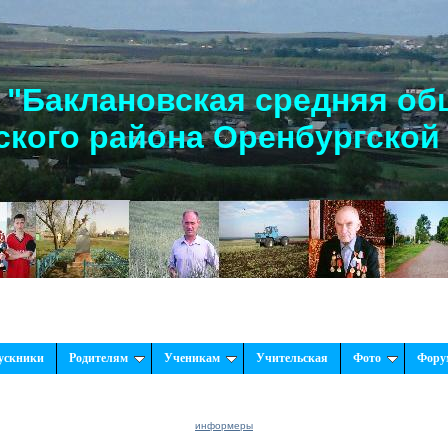
"Баклановская средняя об
кого района Оренбургской
ускники
Родителям
Ученикам
Учительская
Фото
Фору
информеры