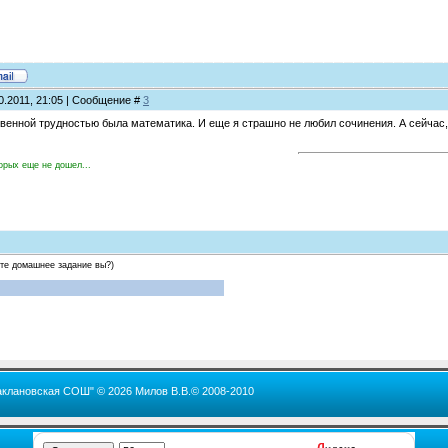
0.2011, 21:05 | Сообщение #
3
ственной трудностью была математика. И еще я страшно не любил сочинения. А сейчас
орых еще не дошел...
ете домашнее задание вы?)
аклановская СОШ" © 2026 Милов В.В.© 2008-2010