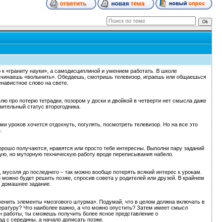
к «граниту науки», а самодисциплиной и умением работать. В школе
начинаешь «волынить». Обедаешь, смотришь телевизор, играешь или общаешься
енавистное слово на свете.
елю про потерю тетрадки, позором у доски и двойкой в четверти нет смысла даже
зительный статус второгодника.
ми уроков хочется отдохнуть, погулять, посмотреть телевизор. Но на все это
.
хорошо получаются, нравятся или просто тебе интересны. Выполни пару заданий
жную, но муторную техническую работу вроде переписывания набело.
, мусоля до последнего – так можно вообще потерять всякий интерес к урокам.
 можно будет решить позже, спросив совета у родителей или друзей. В крайнем
е домашнее задание.
именить элементы «мозгового штурма». Подумай, что в целом должна включать в
тературу? Что наиболее важно, а что можно опустить? Затем имеет смысл
ан работы, ты сможешь получить более ясное представление о
ад с середины, а начало дописать позже.