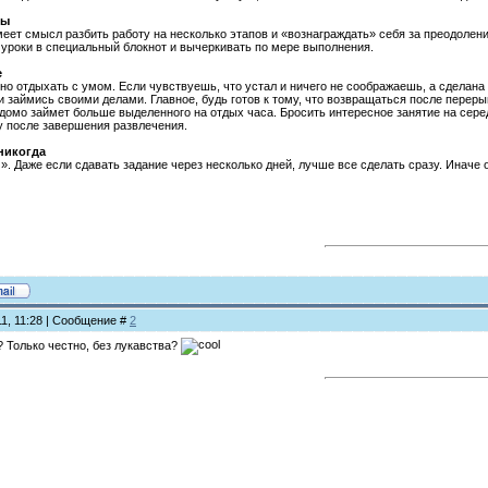
пы
имеет смысл разбить работу на несколько этапов и «вознаграждать» себя за преодоле
уроки в специальный блокнот и вычеркивать по мере выполнения.
е
о отдыхать с умом. Если чувствуешь, что устал и ничего не соображаешь, а сделана 
 и займись своими делами. Главное, будь готов к тому, что возвращаться после переры
домо займет больше выделенного на отдых часа. Бросить интересное занятие на середи
у после завершения развлечения.
 никогда
. Даже если сдавать задание через несколько дней, лучше все сделать сразу. Иначе 
11, 11:28 | Сообщение #
2
? Только честно, без лукавства?