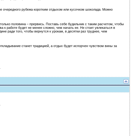
ние очередного рубежа коротким отдыхом или кусочком шоколада. Можно
только половина – прервись. Поставь себе будильник с таким расчетом, чтобы
ва к работе будет не менее сложно, чем начать ее. Не стоит увлекаться в
не ради того, чтобы вернутся к урокам, в десятки раз труднее, чем
откладывание станет традицией, а отдых будет испорчен чувством вины за