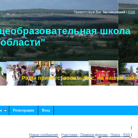
Приветствую Вас
Заглянувший
|
RSS
щеобразовательная школа
 области"
Рады приветствовать Вас, на нашем сайте!
м
Регистрация
Вход
[
Новые сообщения
·
Участники
·
Правила форума
·
Поиск
·
RSS
]