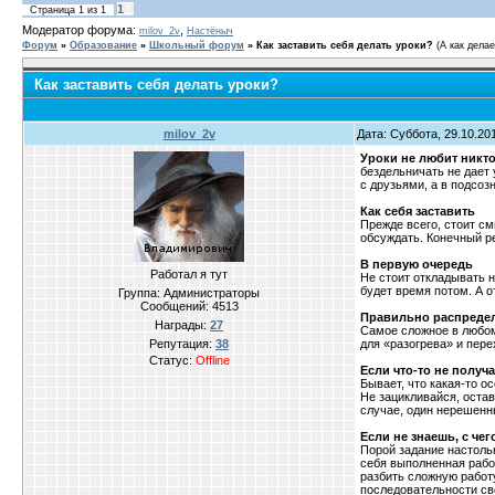
1
Страница
1
из
1
Модератор форума:
,
milov_2v
Настёныч
Форум
»
Образование
»
Школьный форум
»
Как заставить себя делать уроки?
(А как дела
Как заставить себя делать уроки?
milov_2v
Дата: Суббота, 29.10.20
Уроки не любит никт
бездельничать не дает
с друзьями, а в подсоз
Как себя заставить
Прежде всего, стоит см
обсуждать. Конечный р
В первую очередь
Работал я тут
Не стоит откладывать н
будет время потом. А 
Группа: Администраторы
Сообщений:
4513
Правильно распредел
Награды:
27
Самое сложное в любом
Репутация:
38
для «разогрева» и пере
Статус:
Offline
Если что-то не получа
Бывает, что какая-то о
Не зацикливайся, остав
случае, один нерешенн
Если не знаешь, с чег
Порой задание настоль
себя выполненная рабо
разбить сложную работ
последовательности сво