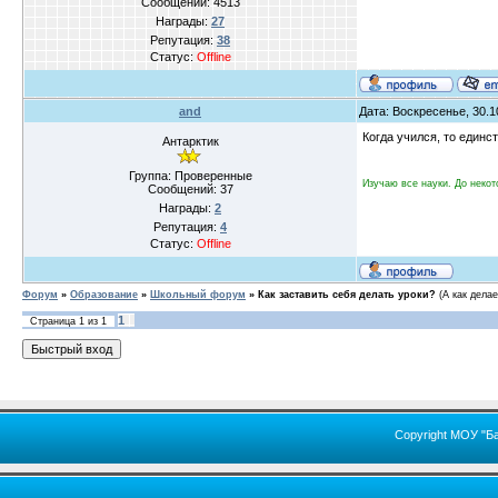
Сообщений:
4513
Награды:
27
Репутация:
38
Статус:
Offline
and
Дата: Воскресенье, 30.1
Когда учился, то един
Антарктик
Группа: Проверенные
Изучаю все науки. До некот
Сообщений:
37
Награды:
2
Репутация:
4
Статус:
Offline
Форум
»
Образование
»
Школьный форум
»
Как заставить себя делать уроки?
(А как дела
1
Страница
1
из
1
Copyright МОУ "Б