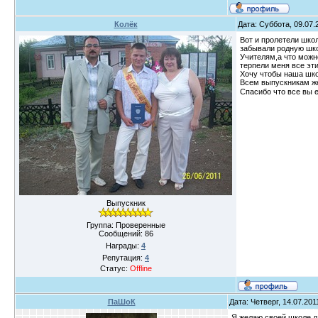
Колёк
Дата: Суббота, 09.07.
Вот и пролетели шко
забывали родную шко
Учителям,а что можн
терпели меня все эти
Хочу чтобы наша школ
Всем выпускникам же
Спасибо что все вы е
Выпускник
Группа: Проверенные
Сообщений:
86
Награды:
4
Репутация:
4
Статус:
Offline
ПаШоК
Дата: Четверг, 14.07.20
Я желаю своей школе д