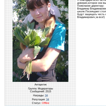
Я благодарю всех без и
доверие,которое они вы
Пожелание директору:
Владимир Владимирович
школе.Посвящают столь
будут защищать честь 
Владимирович,за все!)
Антарктик
Группа: Модераторы
Сообщений:
2515
Награды:
34
Репутация:
34
Статус:
Offline