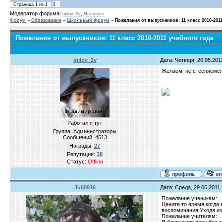
1
Страница
1
из
1
Модератор форума:
,
milov_2v
Настёныч
Форум
»
Образование
»
Школьный форум
»
Пожелания от выпускников: 11 класс 2010-201
Пожелания от выпускников: 11 класс 2010-2011 учебного года
milov_2v
Дата: Четверг, 26.05.20
Желаем, не стесняемся
Работал я тут
Группа: Администраторы
Сообщений:
4513
Награды:
27
Репутация:
38
Статус:
Offline
Juli0916
Дата: Среда, 29.06.2011
Пожелание ученикам:
Цените то время,когда 
воспоминания.Уходя из 
Пожелание учителям: