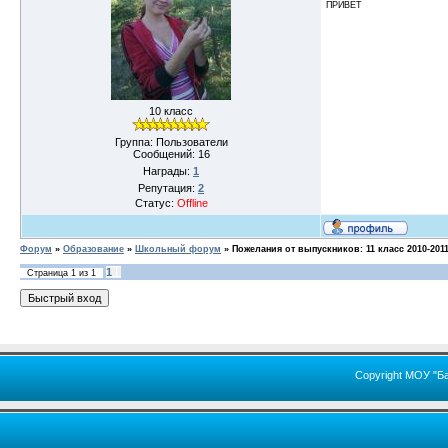
ПРИВЕТ
10 класс
Группа: Пользователи
Сообщений:
16
Награды:
1
Репутация:
2
Статус:
Offline
Форум
»
Образование
»
Школьный форум
»
Пожелания от выпускников: 11 класс 2010-201
1
Страница
1
из
1
Copyright МОУ "Б