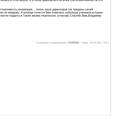
 училась в этой школе, я успела привязаться ко всем учителям.Именно за это
тзывчивость,понимание.....очень мало директоров так преданы своей
леко не каждому. А вообще хочется Вам пожелать побольше учеников,которые
могли гордиться.Также желаю творческих успехов).Спасибо Вам,Владимир
Juli0916
Сообщение отредактировал
-
Среда, 29.06.2011, 19:27