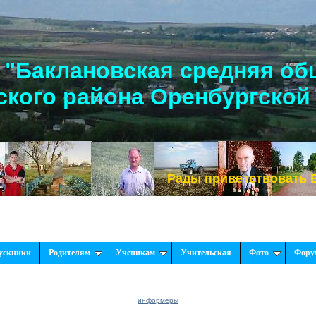
"Баклановская средняя об
кого района Оренбургской
Рады приветствовать Вас, н
ускники
Родителям
Ученикам
Учительская
Фото
Фору
информеры