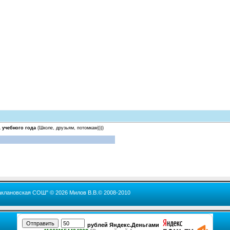
1 учебного года
(Школе, друзьям, потомкам))))
аклановская СОШ" © 2026 Милов В.В.© 2008-2010
рублей Яндекс.Деньгами