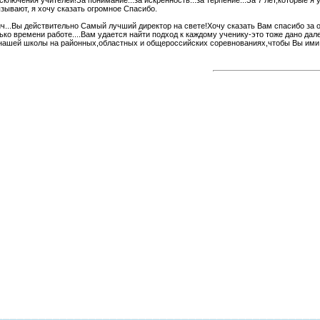
сключения учителей!За понимание...за искренность...за терпение...За 7 лет,которые я
зывают, я хочу сказать огромное Спасибо.
...Вы действительно Самый лучший директор на свете!Хочу сказать Вам спасибо за о
ко времени работе....Вам удается найти подход к каждому ученику-это тоже дано да
нашей школы на районных,областных и общероссийских соревнованиях,чтобы Вы ими 