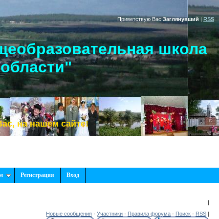
Приветствую Вас
Заглянувший
|
RSS
щеобразовательная школа
 области"
а нашем сайте!
м
Регистрация
Вход
[
Новые сообщения
·
Участники
·
Правила форума
·
Поиск
·
RSS
]