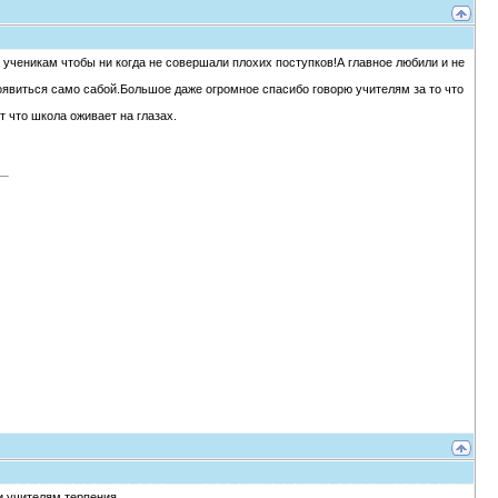
 ученикам чтобы ни когда не совершали плохих поступков!А главное любили и не
явиться само сабой.Большое даже огромное спасибо говорю учителям за то что
т что школа оживает на глазах.
и учителям терпения.