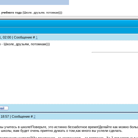
1 учебного года
(Школе, друзьям, потомкам))))
11, 02:00 | Сообщение #
1
 - Школе, друзьям, потомкам)))
, 18:57 | Сообщение #
2
вы учитесь в школе!Поверьте, это истинно беззаботное время!Делайте как можно бол
школы, вам будет очень приятно думать о том,как много вы успели сделать.