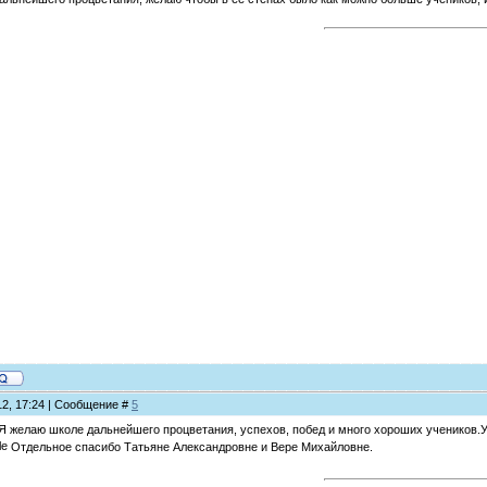
12, 17:24 | Сообщение #
5
Я желаю школе дальнейшего процветания, успехов, побед и много хороших учеников.Уч
Отдельное спасибо Татьяне Александровне и Вере Михайловне.