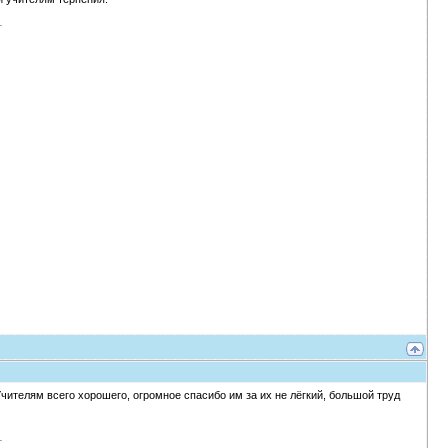
ителям всего хорошего, огромное спасибо им за их не лёгкий, большой труд