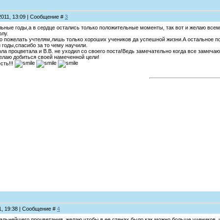
2011, 13:09 | Сообщение #
3
льные годы,а в сердце остались только положительные моменты, так вот и желаю всем
лу.
о пожелать учтелям,лишь только хороших учеников да успешной жизни.А остальное по
 годы,спасибо за то чему научили.
а процветала и В.В. не уходил со своего поста!Ведь замечательно когда все замечаю
лаю добиться своей намеченной цели!
сть!!!
11, 19:38 | Сообщение #
4
альнейшего процветания, желаю чтобы в ее стенах было как можно больше учеников, 