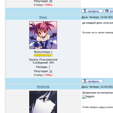
Репутация:
38
Статус:
Offline
Юлек
Дата: Четверг, 14.04.20
да каждый день пользую
Лучшая часть жизни правед
Выпускница ;)
Группа: Пользователи
Сообщений:
344
Награды:
7
Репутация:
16
Статус:
Offline
РЕНАТИК
Дата: Четверг, 14.04.20
Шпаргалки на контроль
Чтобы увидеть радугу,нужн