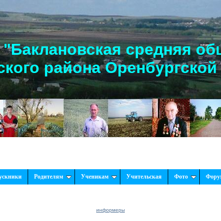
"Баклановская средняя об
кого района Оренбургской
Рад
ускники
Родителям
Ученикам
Учительская
Фото
Фору
информеры