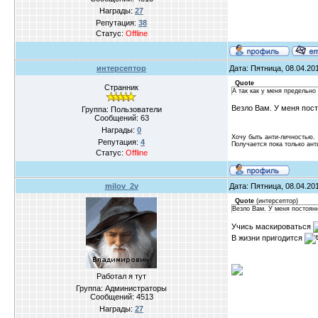
Награды:
27
Репутация:
38
Статус:
Offline
интерсептор
Дата: Пятница, 08.04.20
Quote
Странник
А так как у меня предельно 
Везло Вам. У меня пост
Группа: Пользователи
Сообщений:
63
Награды:
0
Хочу быть анти-личностью.
Репутация:
4
Получается пока только ант
Статус:
Offline
milov_2v
Дата: Пятница, 08.04.20
Quote
(
интерсептор
)
Везло Вам. У меня постоянно
Учись маскироваться
В жизни пригодится
Работал я тут
Группа: Администраторы
Сообщений:
4513
Награды:
27