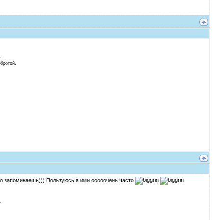
обротой.
но запоминаешь))) Пользуюсь я ими ооооочень часто