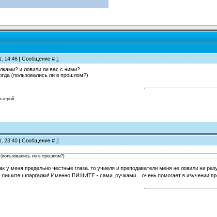
11, 14:46 | Сообщение #
1
лками? и ловили ли вас с ними?
огда (пользовались ли в прошлом?)
и-герой.
11, 23:40 | Сообщение #
2
 (пользовались ли в прошлом?)
как у меня предельно честные глаза. то учиеля и преподаватели меня не ловили ни разу
- пишите шпаргалки! Именно ПИШИТЕ - сами, ручками... очень помогает в изучении п