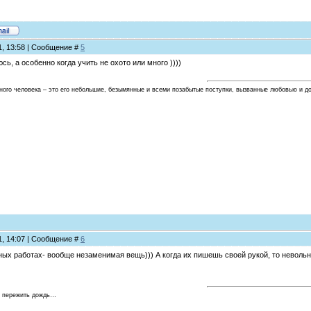
11, 13:58 | Сообщение #
5
сь, а особенно когда учить не охото или много ))))
ного человека – это его небольшие, безымянные и всеми позабытые поступки, вызванные любовью и д
11, 14:07 | Сообщение #
6
ных работах- вообще незаменимая вещь))) А когда их пишешь своей рукой, то неволь
о пережить дождь…