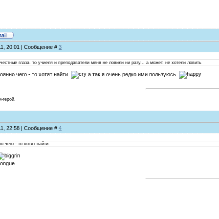
11, 20:01 | Сообщение #
3
честные глаза. то учиеля и преподаватели меня не ловили ни разу... а может. не хотели ловить
оянно чего - то хотят найти.
а так я очень редко ими пользуюсь.
и-герой.
11, 22:58 | Сообщение #
4
 чего - то хотят найти.