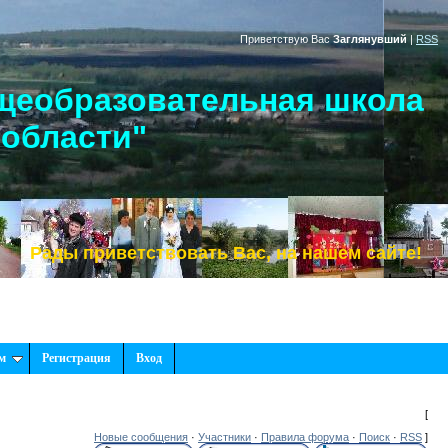
Приветствую Вас
Заглянувший
|
RSS
щеобразовательная школа
 области"
ы приветствовать Вас, на нашем сайте!
м
Регистрация
Вход
[
Новые сообщения
·
Участники
·
Правила форума
·
Поиск
·
RSS
]