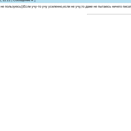
11, 22:21 | Сообщение #
8
е пользуюсь))Если учу-то учу усиленно,если не учу,то даже не пытаюсь ничего писат