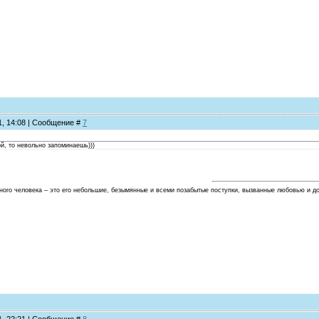
11, 14:08 | Сообщение #
7
й, то невольно запоминаешь)))
ного человека – это его небольшие, безымянные и всеми позабытые поступки, вызванные любовью и д