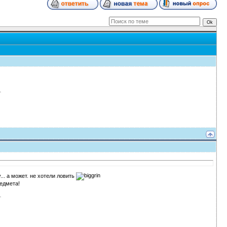
... а может. не хотели ловить
редмета!