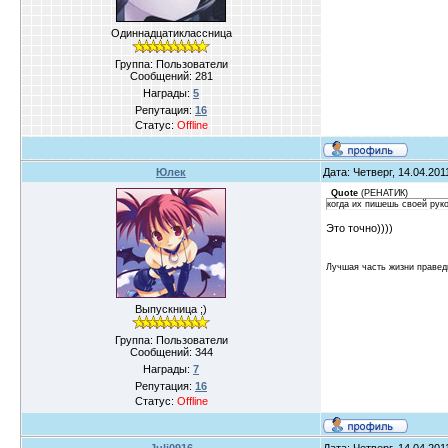
Одиннадцатиклассница
Группа: Пользователи
Сообщений:
281
Награды:
5
Репутация:
16
Статус:
Offline
Юлек
Дата: Четверг, 14.04.20
Quote
(
РЕНАТИК
)
когда их пишешь своей руко
Это точно))))
Лучшая часть жизни правед
Выпускница ;)
Группа: Пользователи
Сообщений:
344
Награды:
7
Репутация:
16
Статус:
Offline