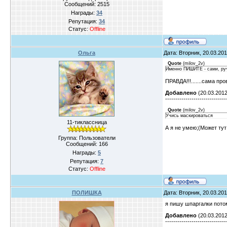
Сообщений:
2515
Награды:
34
Репутация:
34
Статус:
Offline
Ольга
Дата: Вторник, 20.03.20
Quote
(
milov_2v
)
Именно ПИШИТЕ - сами, руч
ПРАВДА!!!.......сама пр
Добавлено
(20.03.2012
------------------------------
Quote
(
milov_2v
)
Учись маскироваться
11-тиклассница
А я не умею;(Может ту
Группа: Пользователи
Сообщений:
166
Награды:
5
Репутация:
7
Статус:
Offline
ПОЛИШКА
Дата: Вторник, 20.03.20
я пишу шпаргалки потом
Добавлено
(20.03.2012
------------------------------