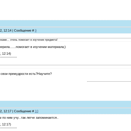
12, 12:14 | Сообщение #
9
ками... очень помогает в изучении предмета!
оверила.......помогает в изучении материала;)
, 12:14)
---------------
т свои премудрости есть?Научите?
12, 12:17 | Сообщение #
10
 по ним учу...так легче запоминается..
, 12:17)
---------------