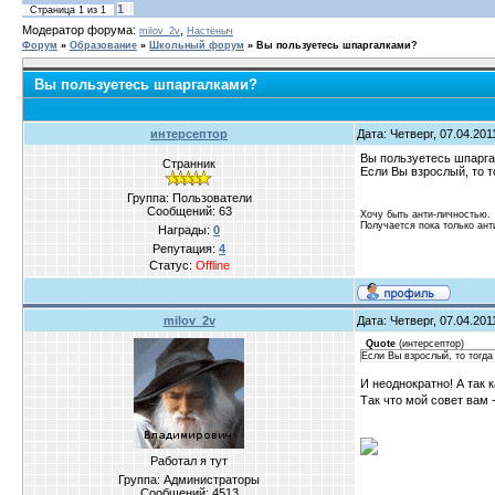
1
Страница
1
из
1
Модератор форума:
,
milov_2v
Настёныч
Форум
»
Образование
»
Школьный форум
»
Вы пользуетесь шпаргалками?
Вы пользуетесь шпаргалками?
интерсептор
Дата: Четверг, 07.04.20
Вы пользуетесь шпарга
Странник
Если Вы взрослый, то т
Группа: Пользователи
Сообщений:
63
Хочу быть анти-личностью.
Получается пока только ант
Награды:
0
Репутация:
4
Статус:
Offline
milov_2v
Дата: Четверг, 07.04.20
Quote
(
интерсептор
)
Если Вы взрослый, то тогда
И неоднократно! А так 
Так что мой совет вам 
Работал я тут
Группа: Администраторы
Сообщений:
4513