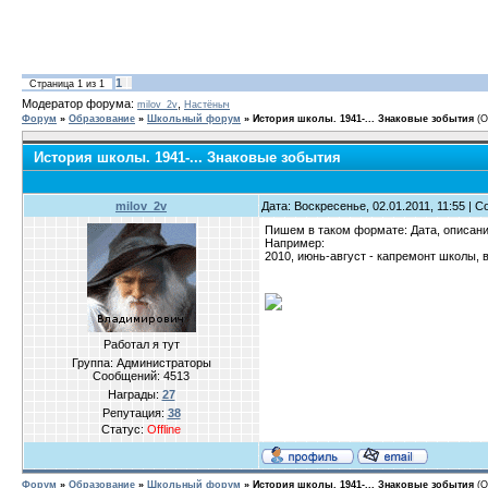
1
Страница
1
из
1
Модератор форума:
,
milov_2v
Настёныч
Форум
»
Образование
»
Школьный форум
»
История школы. 1941-... Знаковые зобытия
(О
История школы. 1941-... Знаковые зобытия
milov_2v
Дата: Воскресенье, 02.01.2011, 11:55 |
Пишем в таком формате: Дата, описани
Например:
2010, июнь-август - капремонт школы, в
Работал я тут
Группа: Администраторы
Сообщений:
4513
Награды:
27
Репутация:
38
Статус:
Offline
Форум
»
Образование
»
Школьный форум
»
История школы. 1941-... Знаковые зобытия
(О