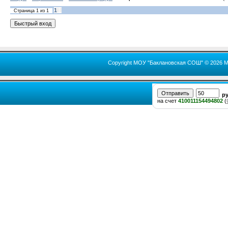
1
Страница
1
из
1
Copyright МОУ "Баклановская СОШ" © 2026 М
р
на счет
410011154494802
(