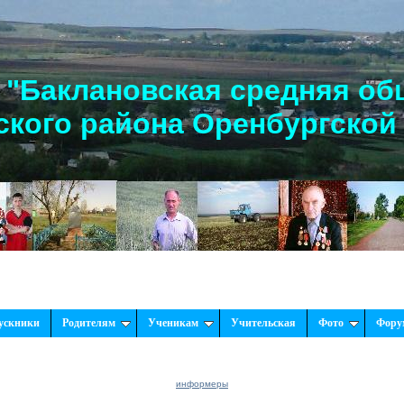
"Баклановская средняя об
кого района Оренбургской
Рады 
ускники
Родителям
Ученикам
Учительская
Фото
Фору
информеры