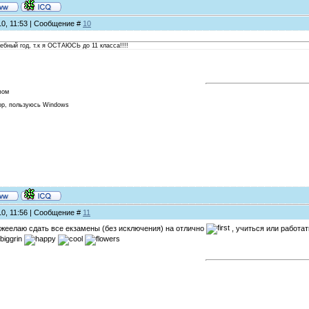
10, 11:53 | Сообщение #
10
ный год, т.к я ОСТАЮСЬ до 11 класса!!!!
вом
ор, пользуюсь Windows
10, 11:56 | Сообщение #
11
 жеелаю сдать все екзамены (без исключения) на отлично
, учиться или работа