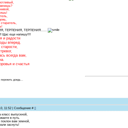
потливый,
равнишь?
нивой,
тишь!
тель,
ежь,
 старатель,
ь!
ИЯ, ТЕРПЕНИЯ, ТЕРПЕНИЯ.......
! Щас еще напишу!!!!
я и радости
годы вперед.
 старости,
тревог,
сь всегда вам,
на.
оровья и счастья
о пережить дождь…
10, 11:52 | Сообщение #
8
а класс выпускной,
ожаете в путь.
 поклон вам земной,
вали заснуть!