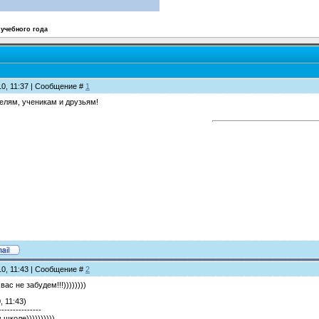
 учебного года
10, 11:37 | Сообщение #
1
елям, ученикам и друзьям!
10, 11:43 | Сообщение #
2
ас не забудем!!!))))))))
, 11:43)
---------------
 школе))))))))))