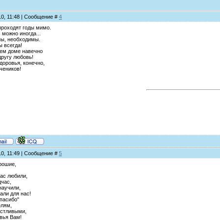
10, 11:48 | Сообщение #
4
 проходят годы мимо.
 можно иногда...
ны, необходимы.
 всегда!
ем доме навечно
другу любовь!
доровья, конечно,
чеников!
10, 11:49 | Сообщение #
5
рошие,
нас любили,
дчас,
научили,
лали для нас!
пасибо"
елям,
астливыми,
овья Вам!