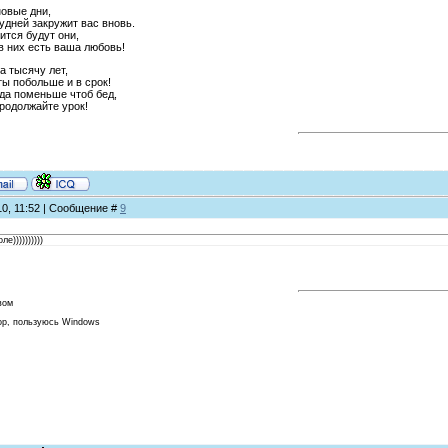
новые дни,
удней закружит вас вновь.
ится будут они,
в них есть ваша любовь!
а тысячу лет,
ты побольше и в срок!
 да поменьше чтоб бед,
родолжайте урок!
10, 11:52 | Сообщение #
9
е))))))))))
вом
ор, пользуюсь Windows