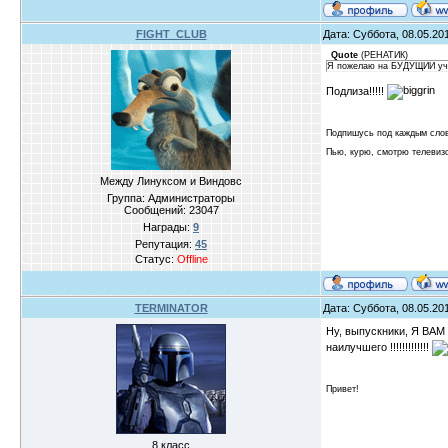
FIGHT_CLUB
Дата: Суббота, 08.05.20
Quote
(
РЕНАТИК
)
Я пожелаю на БУДУЩИЙ учеб
Подлиза!!!!!
Подпишусь под каждым сло
Пью, курю, смотрю телевиз
Между Линуксом и Виндовс
Группа: Администраторы
Сообщений:
23047
Награды:
9
Репутация:
45
Статус:
Offline
TERMINATOR
Дата: Суббота, 08.05.20
Ну, выпускники, Я ВАМ
наилучшего !!!!!!!!!!!!!
Привет!
8 класс