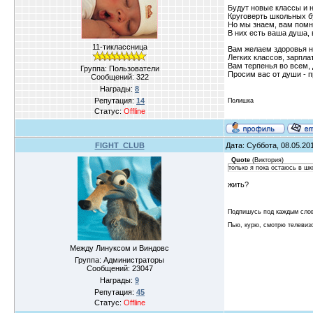
Будут новые классы и 
Круговерть школьных б
Но мы знаем, вам помн
В них есть ваша душа, 
11-тиклассница
Вам желаем здоровья н
Легких классов, зарпла
Вам терпенья во всем,
Группа: Пользователи
Просим вас от души - п
Сообщений:
322
Награды:
8
Репутация:
14
Полишка
Статус:
Offline
FIGHT_CLUB
Дата: Суббота, 08.05.20
Quote
(
Виктория
)
только я пока остаюсь в школ
жить?
Подпишусь под каждым сло
Пью, курю, смотрю телевиз
Между Линуксом и Виндовс
Группа: Администраторы
Сообщений:
23047
Награды:
9
Репутация:
45
Статус:
Offline