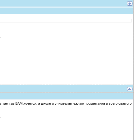
ть там где ВАМ хочется, а школе и учимтелям ежлаю процветания и всего свамого