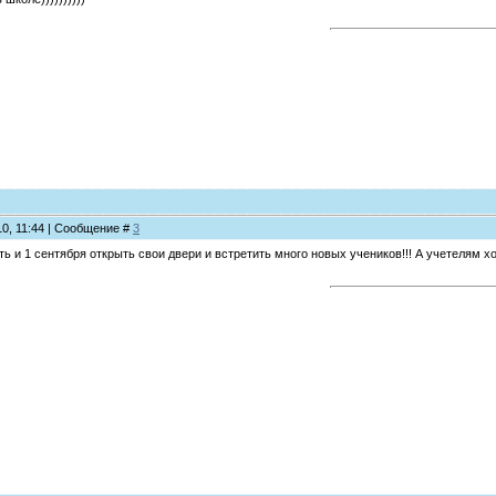
10, 11:44 | Сообщение #
3
 и 1 сентября открыть свои двери и встретить много новых учеников!!! А учетелям хоч