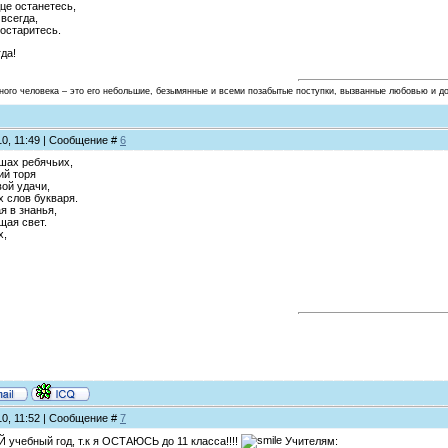
це останетесь,
всегда,
состаритесь.
гда!
ного человека – это его небольшие, безымянные и всеми позабытые поступки, вызванные любовью и д
10, 11:49 | Сообщение #
6
ушах ребячьих,
ий торя
вой удачи,
 слов букваря.
я в знанья,
щая свет.
х,
10, 11:52 | Сообщение #
7
учебный год, т.к я ОСТАЮСЬ до 11 класса!!!!
Учителям: