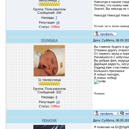
Выпускница ;)
Навсегда в нашем серд
Потому, что нужны нам 
Значит, Вы никогда не 
Группа: Пользователи
Сообщений:
344
Никогда! Никогда! Нико
Награды:
7
Репутация:
16
Лучшая часть жизни правед
Статус:
Offline
ПОЛИШКА
Дата: Суббота, 08.05.20
Вы главное будите в д
Отважно дорогу открыт
От первого звука и пер
Начавшихся с азбучных
Вы добрая фея, ведуща
Дарящая радость, несу
Надежд вам счастливы
Большого признанья
И новых находок,
И новых побед!
11-тиклассница
Группа: Пользователи
Сообщений:
322
Полишка
Награды:
8
Репутация:
14
Статус:
Offline
РЕНАТИК
Дата: Суббота, 08.05.20
Я пожелаю на БУДУЩИЙ 