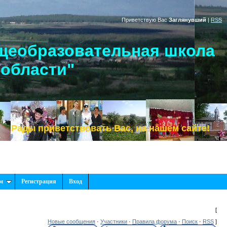
Приветствую Вас
Заглянувший
|
RSS
щеобразовательная школа
 области"
приветствовать Вас, на нашем сайте!
м
Регистрация
Вход
[
Новые сообщения
·
Участники
·
Правила форума
·
Поиск
·
RSS
]