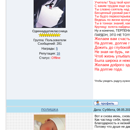
Учитель! Труд твой кро
С каким трудом еще с
Ты словно сеятель над 
Бесценный урожай рас
Ты будто первооткрыва
Ведешь по жизни молод
Ты в тоннах знаний, как
Крупицу золота найдеш
Ну и конечно, ТЕРПЕН
Одиннадцатиклассница
ПАРДОН, ЭТО НЕ ТО!!!!
Желаем вам счасть
Группа: Пользователи
На долгие, долгие 
Сообщений:
281
Дожить до глубокой
Награды:
5
Не зная ни бурь, ни 
Репутация:
16
Чтоб жизнь улыбала
Статус:
Offline
Была широка и неж
Желаем доброго зд
На долгие года.
Чтобы увидеть радугу,нужн
ПОЛИШКА
Дата: Суббота, 08.05.20
Вот и снова июнь, снов
Как частицу себя, пров
Благодарность и низкий
Потому что душе не да