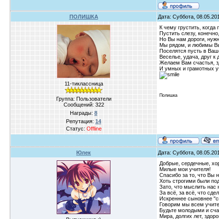
ПОЛИШКА
Дата: Суббота, 08.05.20
К чему грустить, когда
Пустить слезу, конечно,
Но Вы нам дороги, нуж
Мы рядом, и любимы Вы
Поселятся пусть в Ваш
Веселье, удача, друг к 
Желаем Вам счастья, з
И умных и грамотных у
11-тиклассница
Полишка
Группа: Пользователи
Сообщений:
322
Награды:
8
Репутация:
14
Статус:
Offline
Юлек
Дата: Суббота, 08.05.20
Добрые, сердечные, хо
Милые мои учителя!
Спасибо за то, что Вы 
Хоть строгими были по
Зато, что мыслить нас 
За всё, за всё, что сде
Искреннее сыновнее "с
Говорим мы всем учит
Будьте молодыми и сч
Мира, долгих лет, здор