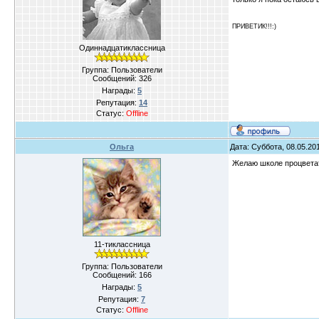
ПРИВЕТИК!!!:)
Одиннадцатиклассница
Группа: Пользователи
Сообщений:
326
Награды:
5
Репутация:
14
Статус:
Offline
Ольга
Дата: Суббота, 08.05.20
Желаю школе процветать
11-тиклассница
Группа: Пользователи
Сообщений:
166
Награды:
5
Репутация:
7
Статус:
Offline