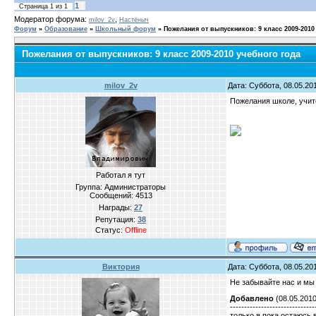
1
Страница
1
из
1
Модератор форума:
,
milov_2v
Настёныч
Форум
»
Образование
»
Школьный форум
»
Пожелания от выпускников: 9 класс 2009-2010
Пожелания от выпускников: 9 класс 2009-2010 учебного года
milov_2v
Дата: Суббота, 08.05.20
Пожелания школе, учит
Работал я тут
Группа: Администраторы
Сообщений:
4513
Награды:
27
Репутация:
38
Статус:
Offline
Виктория
Дата: Суббота, 08.05.20
Не забывайте нас и мы в
Добавлено
(08.05.2010
------------------------------
только я пока остаюсь в