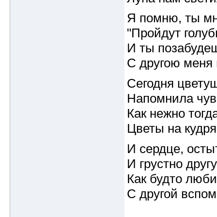
Я помню, ты мн
"Пройдут голуб
И ты позабуде
С другою меня 
Сегодня цвету
Напомнила чув
Как нежно тогд
Цветы на кудря
И сердце, остыт
И грустно друг
Как будто люб
С другой вспом