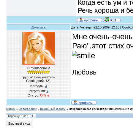
Когда есть ум и т
Речь хороша и бе
Джесика
Дата: Четверг, 22.10.2009, 12:15 | Сооб
Мне очень-очень
Раю",этот стих о
11-тиклассница
Любовь
Группа: Пользователи
Сообщений:
121
Награды:
3
Репутация:
7
Статус:
Offline
Форум
»
Образование
»
Школьный форум
»
Понравившиеся стихотворения
(Запавшие в ду
1
Страница
1
из
1