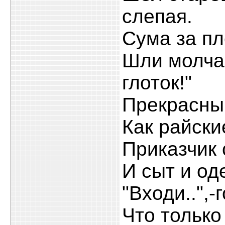
слепая.
Сума за пл
Шли молча,
глоток!"
Прекрасный
Как райски
Приказчик 
И сыт и од
"Входи..",-
Что только