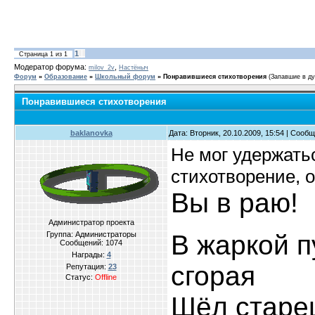
1
Страница
1
из
1
Модератор форума:
,
milov_2v
Настёныч
Форум
»
Образование
»
Школьный форум
»
Понравившиеся стихотворения
(Запавшие в ду
Понравившиеся стихотворения
baklanovka
Дата: Вторник, 20.10.2009, 15:54 | Сооб
Не мог удержатьс
стихотворение, 
Вы в раю!
Администратор проекта
Группа: Администраторы
В жаркой п
Сообщений:
1074
Награды:
4
сгорая
Репутация:
23
Статус:
Offline
Шёл старец