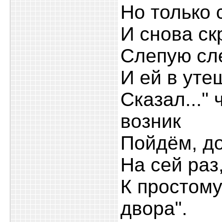
Но только с
И снова ск
Слепую сл
И ей в уте
Сказал..."
возник
Пойдём, до
На сей раз
К простому
двора".