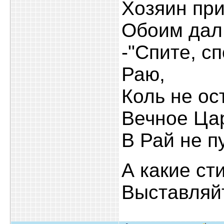
Хозяин при
Обоим дал
-"Спите, с
Раю,
Коль не ос
Вечное Цар
В Рай не пу
А какие ст
Выставляйт