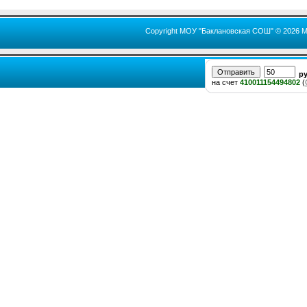
Copyright МОУ "Баклановская СОШ" © 2026 М
р
на счет
410011154494802
(