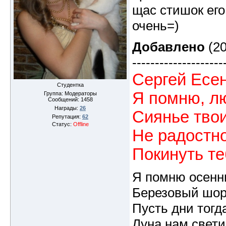
щас стишок его
очень=)
Добавлено
(20
--------------------
Сергей Есен
Студентка
Я помню, л
Группа: Модераторы
Сообщений:
1458
Награды:
26
Сиянье твои
Репутация:
62
Статус:
Offline
Не радостно
Покинуть те
Я помню осенн
Березовый шор
Пусть дни тогд
Луна нам свети