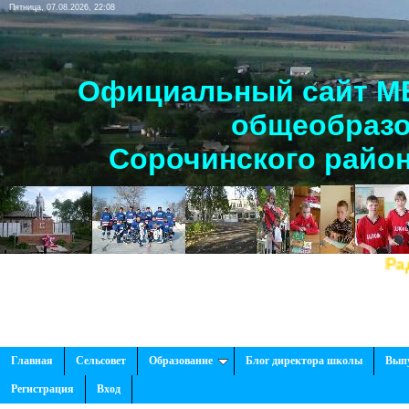
Пятница, 07.08.2026, 22:08
Официальный сайт МБ
общеобразо
Сорочинского район
Рады приветс
Главная
Сельсовет
Образование
Блог директора школы
Вып
Регистрация
Вход