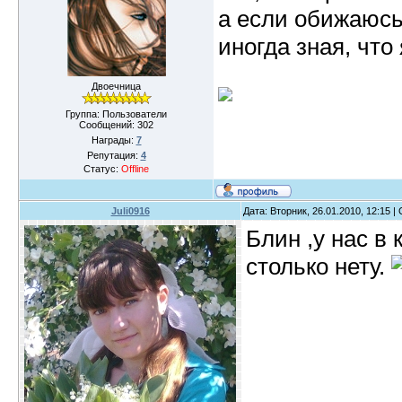
а если обижаюсь
иногда зная, что 
Двоечница
Группа: Пользователи
Сообщений:
302
Награды:
7
Репутация:
4
Статус:
Offline
Juli0916
Дата: Вторник, 26.01.2010, 12:15 
Блин ,у нас в 
столько нету.