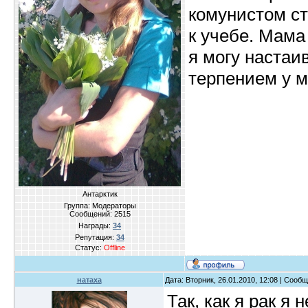
комунистом ст
к учебе. Мама
я могу настаив
терпением у м
Антарктик
Группа: Модераторы
Сообщений:
2515
Награды:
34
Репутация:
34
Статус:
Offline
натаха
Дата: Вторник, 26.01.2010, 12:08 | Сооб
Так, как я рак я