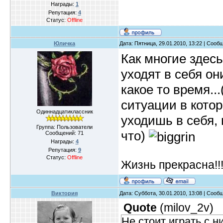
Награды:
1
Репутация:
4
Статус:
Offline
Юличка
Дата: Пятница, 29.01.2010, 13:22 | Соо
Как многие здесь
уходят в себя он
какое то время..
ситуации в кото
Одиннадцатиклассник
уходишь в себя, 
Группа: Пользователи
что)
Сообщений:
71
Награды:
4
Репутация:
9
Статус:
Offline
Жизнь прекрасна!!
Виктория
Дата: Суббота, 30.01.2010, 13:08 | Соо
Quote
(
milov_2v
)
Не стоит играть с 