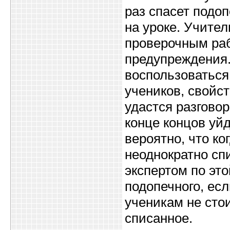
раз спасет подоп
на уроке. Учите
проверочным раб
предупреждения.
воспользоваться
учеников, свойс
удастся разгово
конце концов уйд
вероятно, что ко
неоднократно сп
экспертом по это
подопечного, ес
ученикам не сто
списанное.