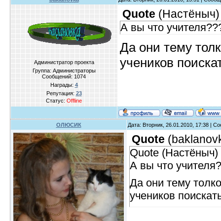
Quote
(
Настёныч
)
А вы что учителя??
Да они тему толк
учеников поискат
Администратор проекта
Группа: Администраторы
Сообщений:
1074
Награды:
4
Репутация:
23
Статус:
Offline
ОЛЮСИК
Дата: Вторник, 26.01.2010, 17:38 | 
Quote
(
baklanov
Quote (Настёныч)
А вы что учителя
Да они тему толко
учеников поискать