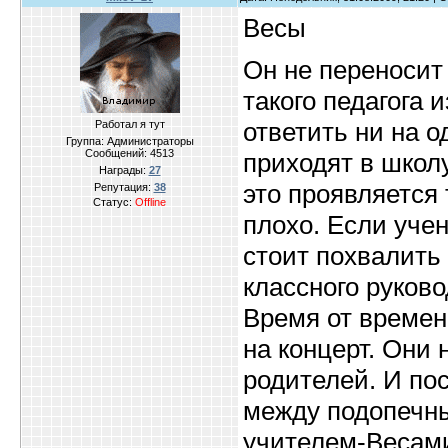
Весы
Он не переносит
такого педагога 
ответить ни на о
Работал я тут
Группа: Администраторы
Сообщений:
4513
приходят в школ
Награды:
27
это проявляется 
Репутация:
38
Статус:
Offline
плохо. Если уче
стоит похвалить
классного руков
Время от времен
на концерт. Они
родителей. И по
между подопечны
учителем-Весами