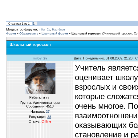
1
Страница
1
из
1
Модератор форума:
,
milov_2v
Настёныч
Форум
»
Образование
»
Школьный форум
»
Школьный гороскоп
(Учительский гороскоп. Хот
Школьный гороскоп
milov_2v
Дата: Понедельник, 31.08.2009, 21:20 |
Учитель является
оценивает школу
взрослых и свои
которые сложатс
Работал я тут
Группа: Администраторы
очень многое. П
Сообщений:
4513
Награды:
27
взаимоотношений
Репутация:
38
Статус:
Offline
оказывающих бо
становление и р