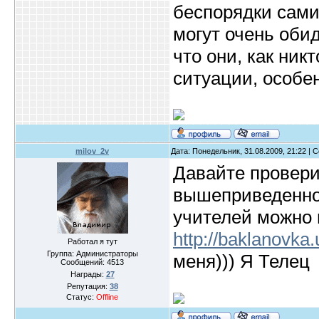
беспорядки сами 
могут очень оби
что они, как ник
ситуации, особен
milov_2v
Дата: Понедельник, 31.08.2009, 21:22 |
Давайте провери
вышеприведенное
учителей можно 
http://baklanovka.
Работал я тут
Группа: Администраторы
меня))) Я Телец
Сообщений:
4513
Награды:
27
Репутация:
38
Статус:
Offline