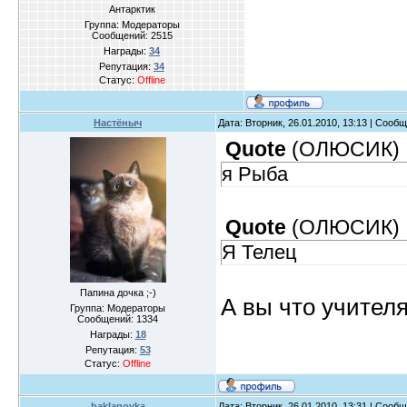
Антарктик
Группа: Модераторы
Сообщений:
2515
Награды:
34
Репутация:
34
Статус:
Offline
Настёныч
Дата: Вторник, 26.01.2010, 13:13 | Сооб
Quote
(
ОЛЮСИК
)
я Рыба
Quote
(
ОЛЮСИК
)
Я Телец
Папина дочка ;-)
А вы что учител
Группа: Модераторы
Сообщений:
1334
Награды:
18
Репутация:
53
Статус:
Offline
baklanovka
Дата: Вторник, 26.01.2010, 13:31 | Сооб