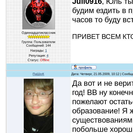
Juli0916
, Юль ты
будим ездить в п
часов то буду вст
Одиннадцатиклассник
ПРИВЕТ ВСЕМ КТ
Группа: Пользователи
Сообщений:
144
Награды:
1
Репутация:
4
Статус:
Offline
ПаШоК
Дата: Четверг, 21.05.2009, 10:12 | Сооб
Да вот и не вер
год! ВВ ну конеч
пожелают остать
образование! Я 
существованиям
побольше хороши