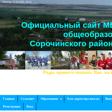
Пятница, 07.08.2026, 08:53
Официальный сайт МБ
общеобразо
Сорочинского район
Рады приветствовать Вас, на нашем сайт
Главная
Сельсовет
Образование
Блог директора школы
Вып
Регистрация
Вход