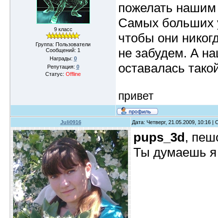
пожелать нашим 
Самых больших у
9 класс
чтобы они никог
Группа: Пользователи
не забудем. А н
Сообщений:
1
Награды:
0
оставалась такой
Репутация:
0
Статус:
Offline
привет
Juli0916
Дата: Четверг, 21.05.2009, 10:16 
pups_3d
, пе
Ты думаешь я 