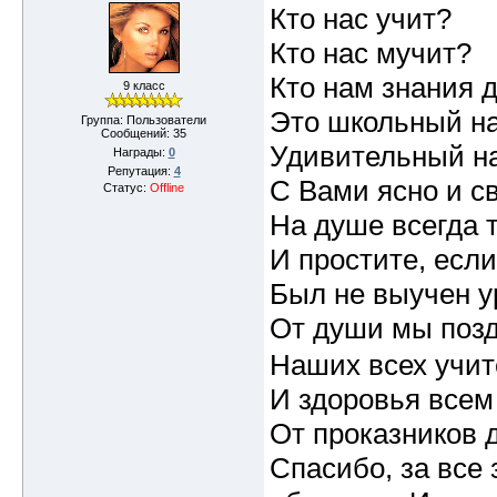
Кто нас учит?
Кто нас мучит?
Кто нам знания 
9 класс
Это школьный на
Группа: Пользователи
Сообщений:
35
Удивительный н
Награды:
0
Репутация:
4
С Вами ясно и св
Статус:
Offline
На душе всегда 
И простите, если
Был не выучен у
От души мы поз
Наших всех учи
И здоровья всем
От проказников 
Спасибо, за все 