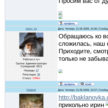
Просим вас от д
milov_2v
Дата: Четверг, 21.05.2009, 10:36 | Сооб
Обращаюсь ко вс
сложилась, наш 
Приходите, смот
только не забыва
Работал я тут
Группа: Администраторы
Сообщений:
4513
Награды:
27
Репутация:
38
Статус:
Offline
ПаШоК
Дата: Четверг, 21.05.2009, 10:37 | Сооб
http://baklanovk
прикольно ирин