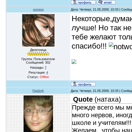
натаха
Дата: Четверг, 21.05.2009, 10:33 | Сооб
Некоторые,думаю
лучше! Но так не
тебе желают тол
спасибо!!!
Двоечница
Группа: Пользователи
Сообщений:
302
Награды:
7
Репутация:
4
Статус:
Offline
ПаШоК
Дата: Четверг, 21.05.2009, 10:33 | Сооб
Quote
(
натаха
)
Прежде всего мы м
много нервов, иног
школе и учителям!!
Желаем , чтобы наш