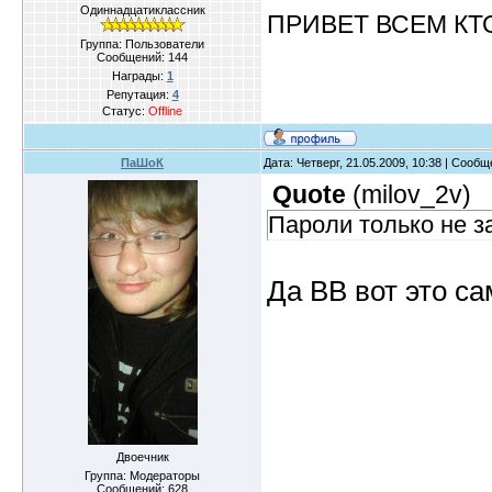
Одиннадцатиклассник
ПРИВЕТ ВСЕМ КТ
Группа: Пользователи
Сообщений:
144
Награды:
1
Репутация:
4
Статус:
Offline
ПаШоК
Дата: Четверг, 21.05.2009, 10:38 | Сооб
Quote
(
milov_2v
)
Пароли только не з
Да ВВ вот это с
Двоечник
Группа: Модераторы
Сообщений:
628