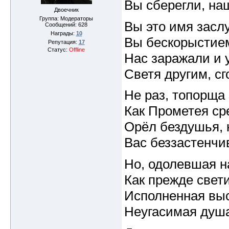
Вы сберегли, на
Двоечник
Группа: Модераторы
Вы это имя засл
Сообщений:
628
Награды:
10
Вы бескорыстие
Репутация:
17
Статус:
Offline
Нас заражали и 
Светя другим, сг
Не раз, топорща
Как Прометея ср
Орёл бездушья, 
Вас беззастенчи
Но, одолевшая н
Как прежде свети
Исполненная выс
Неугасимая душ