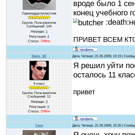
вроде было 1 сен
конец учебного г
Одиннадцатиклассник
:death:
Группа: Пользователи
Сообщений:
144
Награды:
1
Репутация:
4
ПРИВЕТ ВСЕМ КТ
Статус:
Offline
Mario_3D
Дата: Четверг, 21.05.2009, 10:19 | Сооб
Я решил уйти по
осталось 11 клас
9 класс
привет
Группа: Пользователи
Сообщений:
12
Награды:
0
Репутация:
0
Статус:
Offline
Таня
Дата: Четверг, 21.05.2009, 10:20 | Сооб
Я очень хочу по