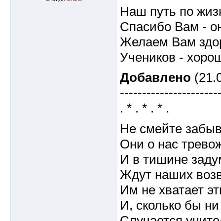
Наш путь по жизн
Спасибо Вам - он
Желаем Вам здор
Учеников - хоро
Добавлено
(21.0
----------------------
. * . * . * .
Не смейте забыв
Они о нас тревож
И в тишине заду
Ждут наших возв
Им не хватает эт
И, сколько бы ни
Случается учите