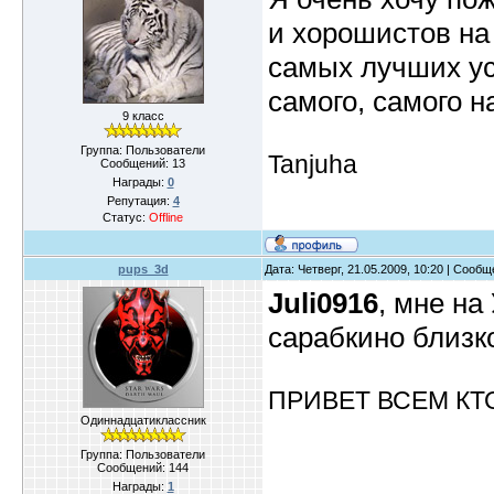
и хорошистов на
самых лучших усп
самого, самого н
9 класс
Группа: Пользователи
Tanjuha
Сообщений:
13
Награды:
0
Репутация:
4
Статус:
Offline
pups_3d
Дата: Четверг, 21.05.2009, 10:20 | Сооб
Juli0916
, мне на
сарабкино близк
ПРИВЕТ ВСЕМ КТ
Одиннадцатиклассник
Группа: Пользователи
Сообщений:
144
Награды:
1