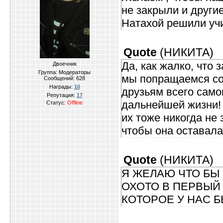
не закрыли и другие
Натахой решили учи
Quote
(
НИКИТА
)
Да, как жалко, что 
Двоечник
Группа: Модераторы
мы попращаемся со
Сообщений:
628
Награды:
10
друзьям всего само
Репутация:
17
дальнейшей жизни! 
Статус:
Offline
их тоже никогда не
чтобы она оставалас
Quote
(
НИКИТА
)
Я ЖЕЛАЮ ЧТО БЫ 
ОХОТО В ПЕРВЫЙ
КОТОРОЕ У НАС БЫЛО