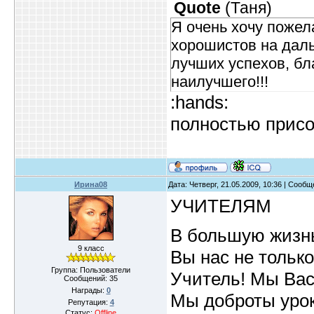
Quote
(
Таня
)
Я очень хочу поже
хорошистов на дал
лучших успехов, бла
наилучшего!!!
:hands:
полностью прис
Ирина08
Дата: Четверг, 21.05.2009, 10:36 | Сооб
УЧИТЕЛЯМ
В большую жизнь
9 класс
Вы нас не только
Группа: Пользователи
Учитель! Мы Вас
Сообщений:
35
Награды:
0
Мы доброты урок
Репутация:
4
Статус:
Offline