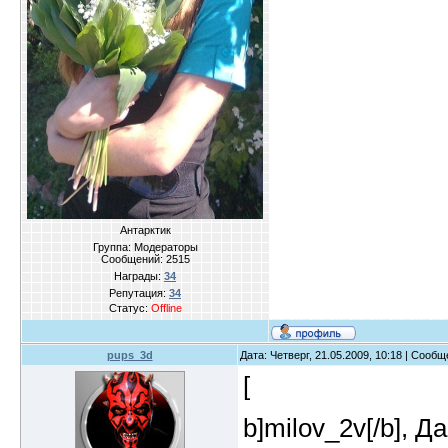
Антарктик
Группа: Модераторы
Сообщений:
2515
Награды:
34
Репутация:
34
Статус:
Offline
pups_3d
Дата: Четверг, 21.05.2009, 10:18 | Сооб
[
b]milov_2v[/b], 