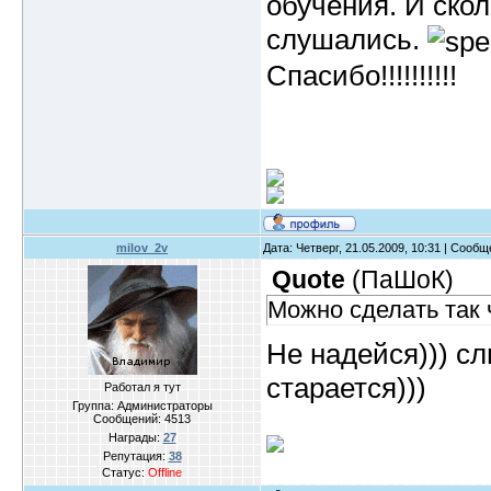
обучения. И скол
слушались.
Спасибо!!!!!!!!!!
milov_2v
Дата: Четверг, 21.05.2009, 10:31 | Сооб
Quote
(
ПаШоК
)
Можно сделать так 
Не надейся))) с
старается)))
Работал я тут
Группа: Администраторы
Сообщений:
4513
Награды:
27
Репутация:
38
Статус:
Offline