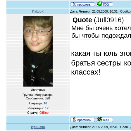
ПаШоК
Дата: Четверг, 21.05.2009, 10:31 | Сооб
Quote
(
Juli0916
)
Мне бы очень хотел
бы чтобы подождали
какая ты юль эг
братья сестры к
классах!
Двоечник
Группа: Модераторы
Сообщений:
628
Награды:
10
Репутация:
17
Статус:
Offline
Ирина08
Дата: Четверг, 21.05.2009, 10:31 | Сооб