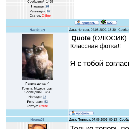
Сообщений:
1458
Награды:
26
Репутация:
62
Статус:
Offline
Настёныч
Дата: Четверг, 04.06.2009, 13:30 | Сооб
Quote
(
ОЛЮСИК
)
Классная фотка!!
Я с тобой соглас
Папина дочка ;-)
Группа: Модераторы
Сообщений:
1334
Награды:
18
Репутация:
53
Статус:
Offline
Ирина08
Дата: Пятница, 07.08.2009, 00:13 | Соо
Только теперь п