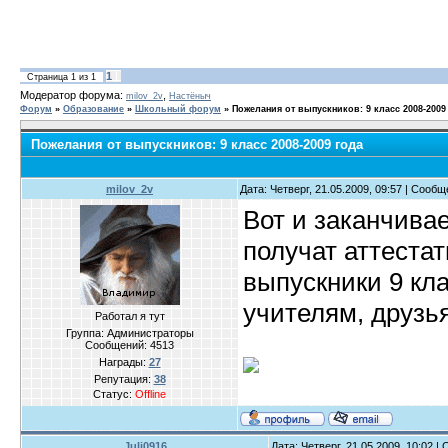
1
Страница
1
из
1
Модератор форума:
,
milov_2v
Настёныч
Форум
»
Образование
»
Школьный форум
»
Пожелания от выпускников: 9 класс 2008-2009
Пожелания от выпускников: 9 класс 2008-2009 года
milov_2v
Дата: Четверг, 21.05.2009, 09:57 | Сооб
Вот и заканчивае
получат аттестат
выпускники 9 кл
учителям, друзь
Работал я тут
Группа: Администраторы
Сообщений:
4513
Награды:
27
Репутация:
38
Статус:
Offline
Juli0916
Дата: Четверг, 21.05.2009, 10:02 