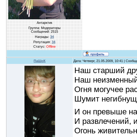
Антарктик
Группа: Модераторы
Сообщений:
2515
Награды:
34
Репутация:
34
Статус:
Offline
ПаШоК
Дата: Четверг, 21.05.2009, 10:41 | Сооб
Наш старший дру
Наш неизменный
Огня могучее ра
Шумит негибнущ
И он превыше на
И развлечений, и
Огонь живительн