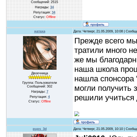
Сообщений:
2515
Награды:
34
Репутация:
34
Статус:
Offline
натаха
Дата: Четверг, 21.05.2009, 10:08 | Сооб
Прежде всего мы
тратили много не
же мы благодарн
наша школа проц
Двоечница
нашла спонсора "
Группа: Пользователи
могли получить з
Сообщений:
302
Награды:
7
решили учиться 
Репутация:
4
Статус:
Offline
pups_3d
Дата: Четверг, 21.05.2009, 10:10 | Сооб