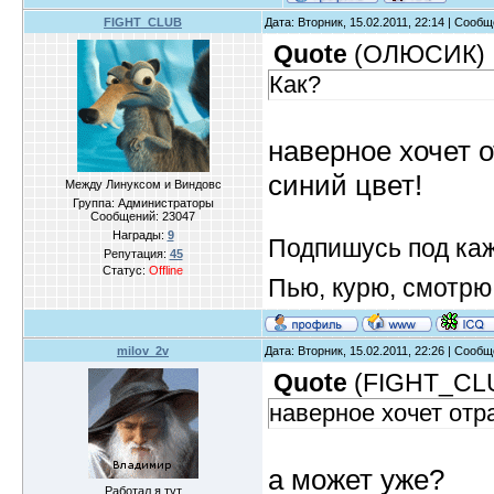
FIGHT_CLUB
Дата: Вторник, 15.02.2011, 22:14 | Сооб
Quote
(
ОЛЮСИК
)
Как?
наверное хочет о
синий цвет!
Между Линуксом и Виндовс
Группа: Администраторы
Сообщений:
23047
Награды:
9
Подпишусь под ка
Репутация:
45
Статус:
Offline
Пью, курю, смотрю
milov_2v
Дата: Вторник, 15.02.2011, 22:26 | Сооб
Quote
(
FIGHT_CL
наверное хочет отр
а может уже?
Работал я тут