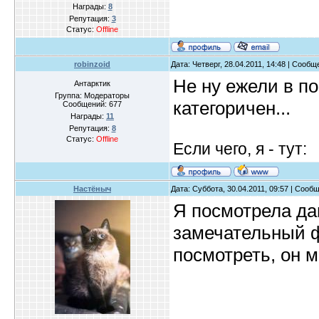
Награды:
8
Репутация:
3
Статус:
Offline
robinzoid
Дата: Четверг, 28.04.2011, 14:48 | Сооб
Не ну ежели в по
Антарктик
Группа: Модераторы
категоричен...
Сообщений:
677
Награды:
11
Репутация:
8
Статус:
Offline
Если чего, я - тут:
Настёныч
Дата: Суббота, 30.04.2011, 09:57 | Сооб
Я посмотрела да
замечательный ф
посмотреть, он мн