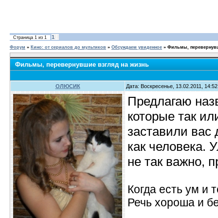
1
Страница
1
из
1
Форум
»
Кино: от сериалов до мультиков
»
Обсуждаем увиденное
»
Фильмы, перевернувш
Фильмы, перевернувшие взгляд на жизнь
ОЛЮСИК
Дата: Воскресенье, 13.02.2011, 14:5
Предлагаю назв
которые так ил
заставили вас 
как человека. 
не так важно, п
Когда есть ум и т
Речь хороша и бе