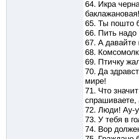
64. Икра черн
баклажановая!
65. Ты пошто 
66. Пить надо
67. А давайте
68. Комсомолк
69. Птичку жал
70. Да здравс
мире!
71. Что значит
спрашиваете, 
72. Люди! Ау-у
73. У тебя в г
74. Вор долже
75. Граждане 