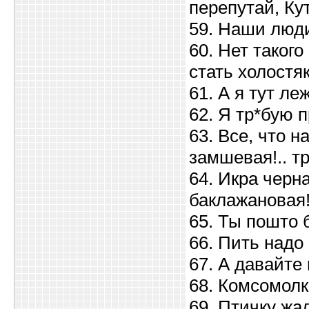
перепутай, Ку
59. Наши люди
60. Нет такого
стать холостяк
61. А я тут леж
62. Я тр*бую 
63. Все, что 
замшевая!.. тр
64. Икра черн
баклажановая!
65. Ты пошто 
66. Пить надо
67. А давайте
68. Комсомолк
69. Птичку жал