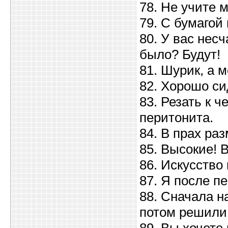
78. Не учите 
79. С бумагой
80. У вас нес
было? Будут!
81. Шурик, а м
82. Хорошо си
83. Резать к 
перитонита.
84. В прах ра
85. Высокие! 
86. Искусство
87. Я после п
88. Сначала н
потом решили