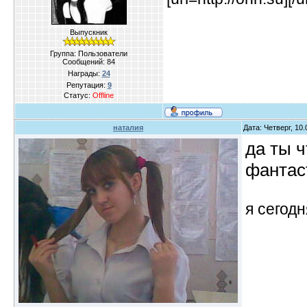
Выпускник
Группа: Пользователи
Сообщений:
84
Награды:
24
Репутация:
9
Статус:
Offline
наталия
Дата: Четверг, 10
да ты ч
фантаст
я сегодн