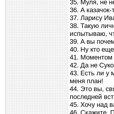
35. Муля, не 
36. А казачок-
37. Ларису Ива
38. Такую лич
испытываю, чт
39. А вы поче
40. Ну кто ещ
41. Моментом
42. Да не Суко
43. Есть ли у 
меня план!
44. Это вы, с
последней вс
45. Хочу над 
46. Скажите, 