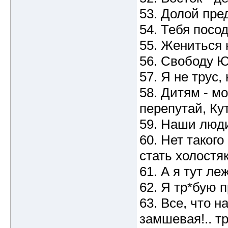
53. Долой пре
54. Тебя посод
55. Жениться н
56. Свободу 
57. Я не трус,
58. Дитям - мо
перепутай, Ку
59. Наши люди
60. Нет такого
стать холостяк
61. А я тут леж
62. Я тр*бую 
63. Все, что 
замшевая!.. тр