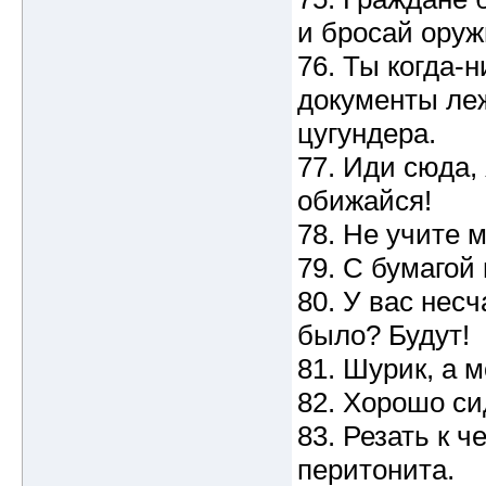
и бросай оруж
76. Ты когда-н
документы леж
цугундера.
77. Иди сюда,
обижайся!
78. Не учите 
79. С бумагой
80. У вас нес
было? Будут!
81. Шурик, а м
82. Хорошо си
83. Резать к 
перитонита.