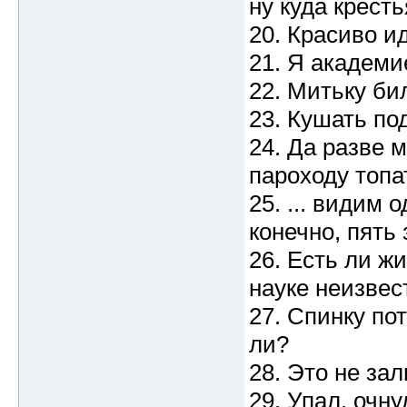
ну куда крест
20. Красиво и
21. Я академи
22. Митьку би
23. Кушать по
24. Да разве 
пароходу топа
25. ... видим 
конечно, пять
26. Есть ли жи
науке неизвес
27. Спинку по
ли?
28. Это не зал
29. Упал, очну