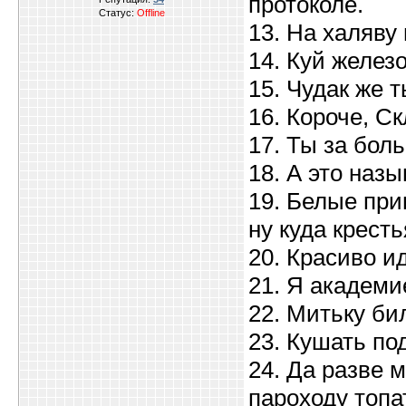
протоколе.
Статус:
Offline
13. На халяву
14. Куй железо
15. Чудак же т
16. Короче, С
17. Ты за бол
18. А это наз
19. Белые при
ну куда крест
20. Красиво и
21. Я академи
22. Митьку би
23. Кушать по
24. Да разве 
пароходу топа