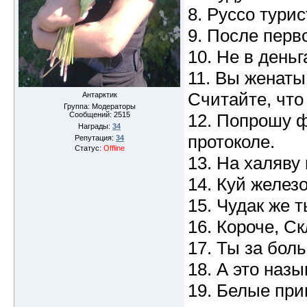
8. Руссо тури
9. После перв
10. Не в деньг
11. Вы женаты
Считайте, что
Антарктик
Группа: Модераторы
Сообщений:
2515
12. Попрошу 
Награды:
34
протоколе.
Репутация:
34
Статус:
Offline
13. На халяву
14. Куй железо
15. Чудак же т
16. Короче, С
17. Ты за бол
18. А это наз
19. Белые при