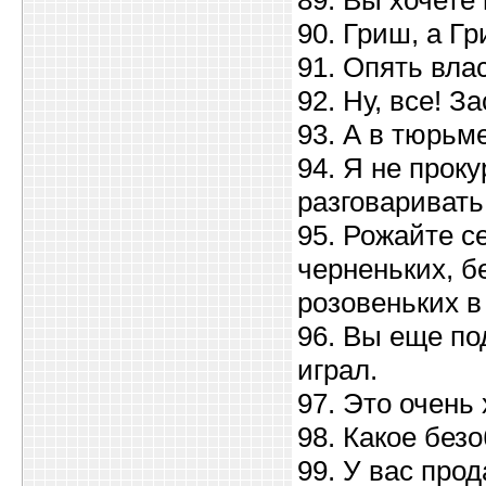
89. Вы хочете 
90. Гриш, а Г
91. Опять вла
92. Ну, все! 
93. А в тюрьм
94. Я не прок
разговаривать
95. Рожайте се
черненьких, бе
розовеньких в 
96. Вы еще по
играл.
97. Это очень 
98. Какое без
99. У вас про