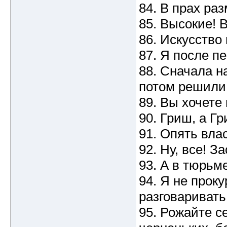
84. В прах ра
85. Высокие! 
86. Искусство
87. Я после п
88. Сначала н
потом решили
89. Вы хочете 
90. Гриш, а Г
91. Опять вла
92. Ну, все! 
93. А в тюрьм
94. Я не прок
разговаривать
95. Рожайте се