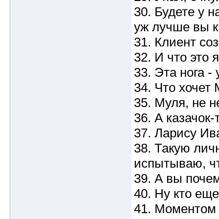
30. Будете у н
уж лучше вы к
31. Клиент соз
32. И что это
33. Эта нога - 
34. Что хочет 
35. Муля, не 
36. А казачок-
37. Ларису Ива
38. Такую лич
испытываю, чт
39. А вы поче
40. Ну кто ещ
41. Моментом