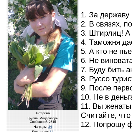
1. За державу
2. В связях, п
3. Штирлиц! А
4. Таможня да
5. А кто не пь
6. Не виновата
7. Буду бить а
8. Руссо тури
9. После перв
10. Не в деньг
11. Вы женаты
Считайте, что
Антарктик
Группа: Модераторы
Сообщений:
2515
12. Попрошу 
Награды:
34
Репутация:
34