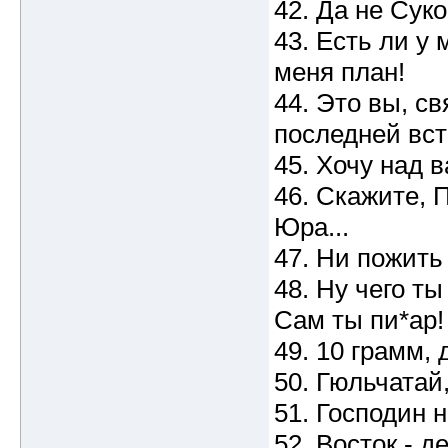
42. Да не Суко
43. Есть ли у 
меня план!
44. Это вы, с
последней вс
45. Хочу над 
46. Скажите, 
Юра...
47. Ни пожить
48. Ну чего ты
Сам ты пи*ар!
49. 10 грамм, 
50. Гюльчатай,
51. Господин 
52. Восток - д