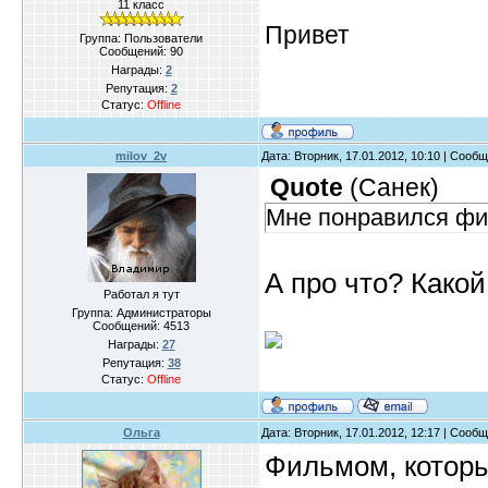
11 класс
Привет
Группа: Пользователи
Сообщений:
90
Награды:
2
Репутация:
2
Статус:
Offline
milov_2v
Дата: Вторник, 17.01.2012, 10:10 | Сооб
Quote
(
Санек
)
Мне понравился фи
А про что? Како
Работал я тут
Группа: Администраторы
Сообщений:
4513
Награды:
27
Репутация:
38
Статус:
Offline
Ольга
Дата: Вторник, 17.01.2012, 12:17 | Сооб
Фильмом, которы