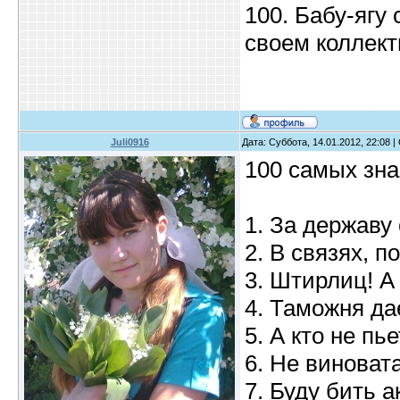
100. Бабу-ягу
своем коллект
Juli0916
Дата: Суббота, 14.01.2012, 22:08 
100 самых зн
1. За державу
2. В связях, п
3. Штирлиц! А
4. Таможня да
5. А кто не пь
6. Не виновата
7. Буду бить а