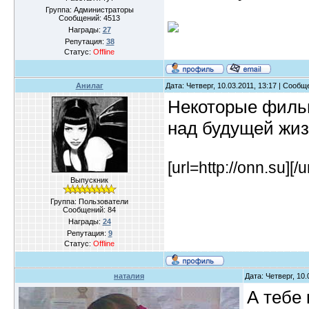
Группа: Администраторы
Сообщений:
4513
Награды:
27
Репутация:
38
Статус:
Offline
Анилаг
Дата: Четверг, 10.03.2011, 13:17 | Сооб
Некоторые филь
над будущей жизн
[url=http://onn.su]
[/u
Выпускник
Группа: Пользователи
Сообщений:
84
Награды:
24
Репутация:
9
Статус:
Offline
наталия
Дата: Четверг, 10
А тебе