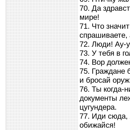
70. Да здравс
мире!
71. Что значит
спрашиваете, 
72. Люди! Ау-у
73. У тебя в г
74. Вор долже
75. Граждане 
и бросай оруж
76. Ты когда-н
документы леж
цугундера.
77. Иди сюда,
обижайся!