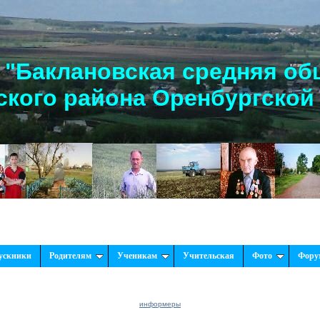
"Баклановская средняя об
кого района Оренбургской
ускники
Родителям
Ученикам
Учительская
Фото
Фору
информеры