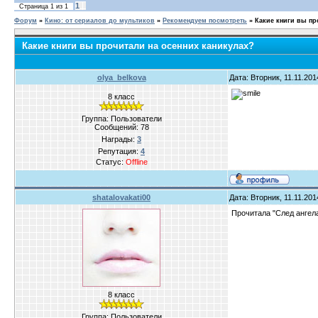
1
Страница
1
из
1
Форум
»
Кино: от сериалов до мультиков
»
Рекомендуем посмотреть
»
Какие книги вы пр
Какие книги вы прочитали на осенних каникулах?
olya_belkova
Дата: Вторник, 11.11.20
8 класс
Группа: Пользователи
Сообщений:
78
Награды:
3
Репутация:
4
Статус:
Offline
shatalovakati00
Дата: Вторник, 11.11.20
Прочитала "След ангел
8 класс
Группа: Пользователи