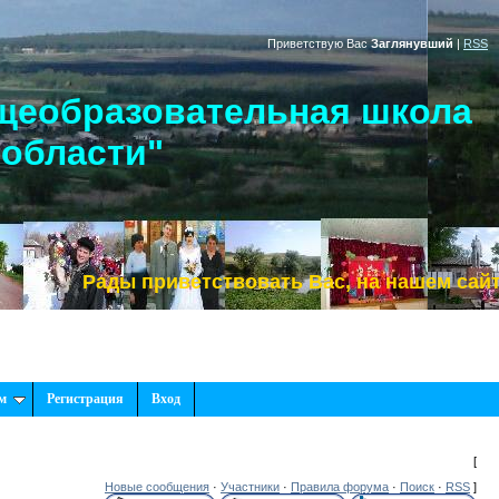
Приветствую Вас
Заглянувший
|
RSS
щеобразовательная школа
 области"
Рады приветствовать Вас, на нашем сайте!
м
Регистрация
Вход
[
Новые сообщения
·
Участники
·
Правила форума
·
Поиск
·
RSS
]