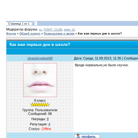
1
Страница
1
из
1
Модератор форума:
,
,
yx
FIGHT_CLUB
milov_2v
Форум
»
Общий раздел
»
Размышляем о жизни
»
Как вам первые дни в школе?
Как вам первые дни в школе?
shatalovakati00
Дата: Среда, 11.09.2013, 11:35 | Сообще
Вроде нормально,но было скучно.
8 класс
Группа: Пользователи
Сообщений:
98
Награды:
8
Репутация:
4
Статус:
Offline