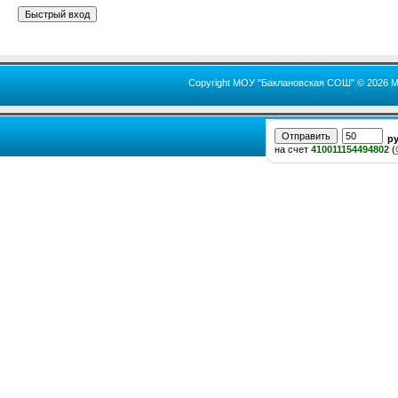
Copyright МОУ "Баклановская СОШ" © 2026 М
р
на счет
410011154494802
(