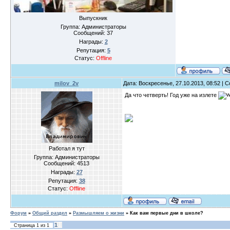
Выпускник
Группа: Администраторы
Сообщений:
37
Награды:
2
Репутация:
5
Статус:
Offline
milov_2v
Дата: Воскресенье, 27.10.2013, 08:52 |
Да что четверть! Год уже на излете
Работал я тут
Группа: Администраторы
Сообщений:
4513
Награды:
27
Репутация:
38
Статус:
Offline
Форум
»
Общий раздел
»
Размышляем о жизни
»
Как вам первые дни в школе?
1
Страница
1
из
1