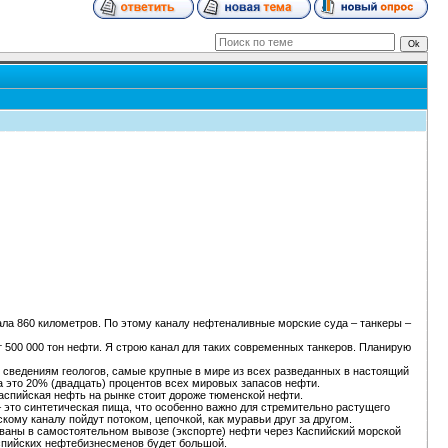
нала 860 километров. По этому каналу нефтеналивные морские суда – танкеры –
 500 000 тон нефти. Я строю канал для таких современных танкеров. Планирую
о сведениям геологов, самые крупные в мире из всех разведанных в настоящий
 это 20% (двадцать) процентов всех мировых запасов нефти.
Каспийская нефть на рынке стоит дороже тюменской нефти.
– это синтетическая пища, что особенно важно для стремительно растущего
кому каналу пойдут потоком, цепочкой, как муравьи друг за другом.
ованы в самостоятельном вывозе (экспорте) нефти через Каспийский морской
аспийских нефтебизнесменов будет большой.