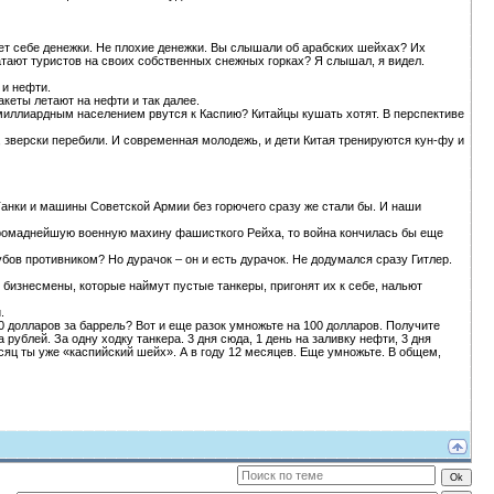
ает себе денежки. Не плохие денежки. Вы слышали об арабских шейхах? Их
катают туристов на своих собственных снежных горках? Я слышал, я видел.
 и нефти.
акеты летают на нефти и так далее.
иллиардным населением рвутся к Каспию? Китайцы кушать хотят. В перспективе
, зверски перебили. И современная молодежь, и дети Китая тренируются кун-фу и
Танки и машины Советской Армии без горючего сразу же стали бы. И наши
 громаднейшую военную махину фашисткого Рейха, то война кончилась бы еще
бов противником? Но дурачок – он и есть дурачок. Не додумался сразу Гитлер.
бизнесмены, которые наймут пустые танкеры, пригонят их к себе, нальют
.
00 долларов за баррель? Вот и еще разок умножьте на 100 долларов. Получите
рублей. За одну ходку танкера. 3 дня сюда, 1 день на заливку нефти, 3 дня
сяц ты уже «каспийский шейх». А в году 12 месяцев. Еще умножьте. В общем,