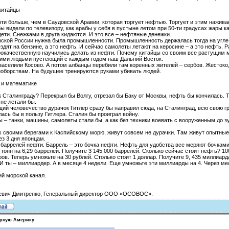
 китайцы
ти больше, чем в Саудовской Аравии, которая торгует нефтью. Торгует и этим нажив
ы видели по телевизору, как арабы у себя в пустыне летом при 50-ти градусах жары 
ети. Снежками в друга кидаются. И это все – нефтяные денежки.
рской России нужна была промышленности. Промышленность держалась тогда на угле
дят на бензине, а это нефть. И сейчас самолеты летают на керосине – а это нефть. Р
окачественную научились делать из нефти. Почему китайцы со своим все растущим м
оими людьми пустеющий с каждым годом наш Дальний Восток.
заселили Косово. А потом албанцы перебили там коренных жителей – сербов. Жестоко
оборствам. На будущее тренируются руками убивать людей.
 и математике
к Сталинграду? Перекрыл бы Волгу, отрезал бы Баку от Москвы, нефть бы кончилась. 
не летали бы.
щий человечество дурачок Гитлер сразу бы направил сюда, на Сталинград, всю свою
лась бы в пользу Гитлера. Сталин бы проиграл войну.
 – танки, машины, самолеты стали бы, а как без техники воевать с вооруженным до зу
х своими берегами к Каспийскому морю, живут совсем не дурачки. Там живут опытные 
ез 3 дня японцам.
9 баррелей нефти. Баррель – это бочка нефти. Нефть для удобства все меряют бочками
 тонн на 6,29 баррелей. Получите 3 145 000 баррелей. Сколько сейчас стоит нефть? 1
ов. Теперь умножьте на 30 рублей. Столько стоит 1 доллар. Получите 9, 435 миллиарда 
 И ты – миллиардер. А в месяце 4 недели. Еще умножьте эти миллиарды на 4. Через ме
ий морской канал.
левич Дмитренко, Генеральный директор ООО «ОСОВОС».
ерную Америку