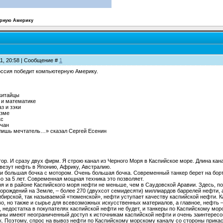
ерную Америку
11, 20:58 | Сообщение #
1
ссия победит компьютерную Америку.
 китайцы
 и математике
з и зэки
изме
кс
ичан
ко лишь мечтатель…» сказал Сергей Есенин
ор. И сразу двух фирм. Я строю канал из Черного Моря в Каспийское море. Длина ка
овезут нефть в Японию, Африку, Австралию.
ки большая бочка с мотором. Очень большая бочка. Современный танкер берет на борт
о за 5 лет. Современная мощная техника это позволяет.
ря и в районе Каспийского моря нефти не меньше, чем в Саудовской Аравии. Здесь, п
рождений на Земле, – более 270 (двухсот семидесяти) миллиардов баррелей нефти, а
ибирской, так называемой «тюменской», нефти уступает качеству каспийской нефти. 
во, но также и сырье для всевозможных искусственных материалов, а главное, нефть 
 недостатка в покупателях каспийской нефти не будет, и танкеры по Каспийскому морс
аны имеют неограниченный доступ к источникам каспийской нефти и очень заинтерес
к. Поэтому, спрос на вывоз нефти по Каспийскому морскому каналу со стороны прик