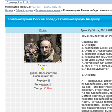
1
Страница
1
из
1
Модератор форума:
,
,
yx
FIGHT_CLUB
milov_2v
Форум
»
Общий раздел
»
Размышляем о жизни
»
Компьютерная Россия победит компьют
Компьютерная Россия победит компьютерную Америку
Victor
Дата: Суббота, 26.11.20
Тема: Компьютерная Ро
Содержание:
1. О нефти
2. Каспийские шейхи и
3. Опять о Сталинграде
4. Торговля минуя Кавка
5. Кухарка при коммун
6. Виндовс и Альт Лину
7. Английский для англ
1 класс
8. «Кто я, что я, толь
9. А Вы как думаете?
Группа: Пользователи
1. О нефти
Сообщений:
10
Награды:
0
Я – Генеральный директ
из Каспийского моря п
Репутация:
0
Танкер – это фактичес
Статус:
Offline
закончить строительств
На дне Каспийского мо
момент нефтяных место
Качество российской с
Нефть не только топли
человечества. Поэтому,
Все прикаспийские стр
канал на мировой рыно