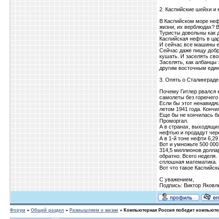
2. Каспийские шейхи и
В Каспийском море неф
жизни, их верблюдах? В
Туристы довольны как д
Каспийская нефть в ца
И сейчас все машины ез
Сейчас даже пищу добр
кушать. И заселять св
Заселять, как албанцы 
другим восточным един
3. Опять о Сталинграде
Почему Гитлер рвался 
самолеты без горючего 
Если бы этот ненавидя
летом 1941 года. Кончи
Еще бы не кончилась бы
Проморгал.
А в странах, выходящи
нефтью и продадут чер
А в 1-й тоне нефти 6,2
Вот и умножьте 500 000
314,5 миллионов доллар
обратно. Всего неделя.
сплошная математика.
Вот что такое Каспийск
С уважением,
Подпись: Виктор Яков
Форум
»
Общий раздел
»
Размышляем о жизни
»
Компьютерная Россия победит компьют