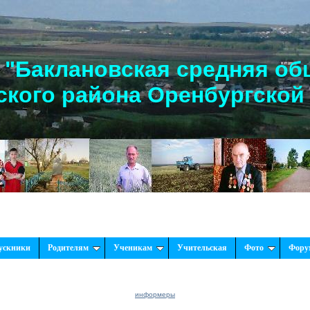
"Баклановская средняя об
кого района Оренбургской
ускники
Родителям
Ученикам
Учительская
Фото
Фору
информеры