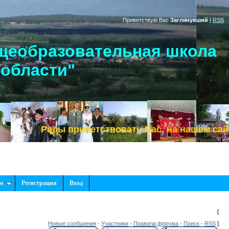
Приветствую Вас
Заглянувший
|
RSS
щеобразовательная школа
 области"
Рады приветствовать Вас, на нашем сайте!
м
Регистрация
Вход
[
Новые сообщения
·
Участники
·
Правила форума
·
Поиск
·
RSS
]