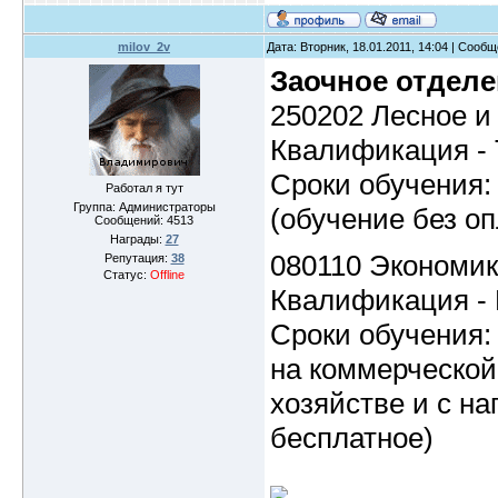
milov_2v
Дата: Вторник, 18.01.2011, 14:04 | Сооб
Заочное отделе
250202 Лесное и
Квалификация - 
Сроки обучения: 
Работал я тут
Группа: Администраторы
(обучение без оп
Сообщений:
4513
Награды:
27
080110 Экономика
Репутация:
38
Статус:
Offline
Квалификация - 
Сроки обучения: 
на коммерческой
хозяйстве и с на
бесплатное)