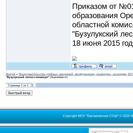
Приказом от №01
образования Оре
областной комис
"Бузулукский лес
18 июня 2015 год
Форум
»
Представительства учебных заведений: профучилища, техникумы, колледжи, В
"Бузулукский лесхоз-техникум"
(Знакомимся!)
1
Страница
1
из
1
Copyright МОУ "Баклановская СОШ" © 2026 М