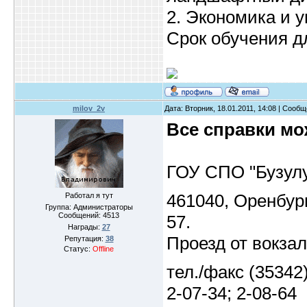
2. Экономика и 
Срок обучения дл
milov_2v
Дата: Вторник, 18.01.2011, 14:08 | Сооб
Все справки мо
ГОУ СПО "Бузулу
461040, Оренбург
Работал я тут
Группа: Администраторы
Сообщений:
4513
57.
Награды:
27
Проезд от вокзал
Репутация:
38
Статус:
Offline
тел./факс (35342
2-07-34; 2-08-64