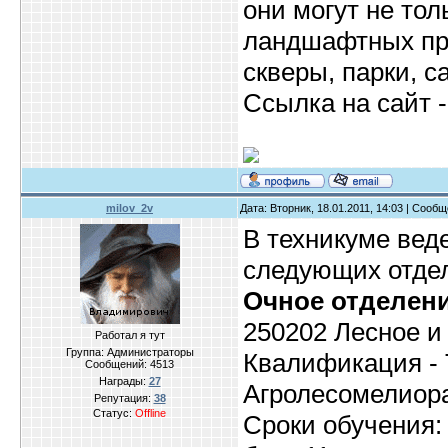
они могут не тол
ландшафтных пре
скверы, парки, с
Ссылка на сайт 
milov_2v
Дата: Вторник, 18.01.2011, 14:03 | Сооб
В техникуме вед
следующих отде
Очное отделени
250202 Лесное и
Работал я тут
Группа: Администраторы
Квалификация - 
Сообщений:
4513
Награды:
27
Агролесомелиора
Репутация:
38
Статус:
Offline
Сроки обучения: 