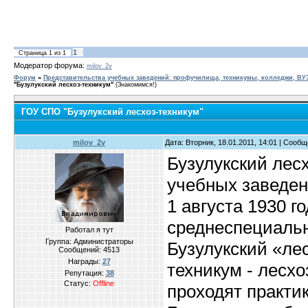
1
Страница
1
из
1
Модератор форума:
milov_2v
Форум
»
Представительства учебных заведений: профучилища, техникумы, колледжи, В
"Бузулукский лесхоз-техникум"
(Знакомимся!)
ГОУ СПО "Бузулукский лесхоз-техникум"
milov_2v
Дата: Вторник, 18.01.2011, 14:01 | Сооб
Бузулукский лес
учебных заведен
1 августа 1930 г
среднеспециальн
Работал я тут
Группа: Администраторы
Бузулукский «лес
Сообщений:
4513
Награды:
27
техникум - лесхо
Репутация:
38
Статус:
Offline
проходят практи