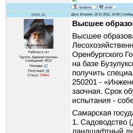
milov_2v
Дата: Вторник, 18.01.2011, 14:06 | Сооб
Высшее образо
Высшее образова
Лесохозяйственн
Оренбургского Г
Работал я тут
Группа: Администраторы
Сообщений:
4513
на базе Бузулукс
Награды:
27
получить специа
Репутация:
38
Статус:
Offline
250201 - «Инжен
заочная. Срок об
испытания - соб
Самарская госуд
1. Садоводство 
ландшафтный ди