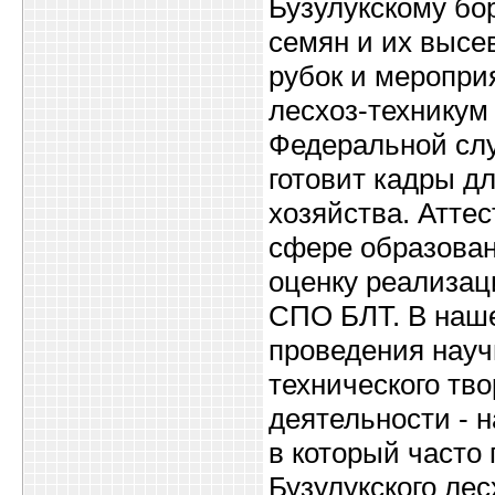
Бузулукскому бор
семян и их высе
рубок и меропри
лесхоз-техникум 
Федеральной слу
готовит кадры д
хозяйства. Атте
сфере образован
оценку реализац
СПО БЛТ. В наше
проведения науч
технического тво
деятельности - 
в который часто
Бузулукского ле