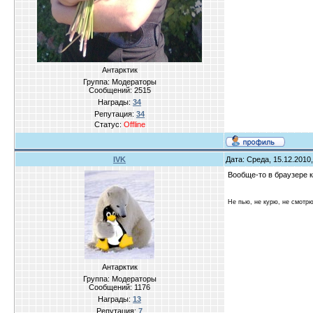
Антарктик
Группа: Модераторы
Сообщений:
2515
Награды:
34
Репутация:
34
Статус:
Offline
IVK
Дата: Среда, 15.12.2010
Вообще-то в браузере к
Не пью, не курю, не смотр
Антарктик
Группа: Модераторы
Сообщений:
1176
Награды:
13
Репутация:
7