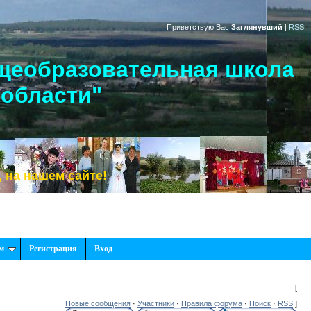
Приветствую Вас
Заглянувший
|
RSS
щеобразовательная школа
 области"
шем сайте!
м
Регистрация
Вход
[
Новые сообщения
·
Участники
·
Правила форума
·
Поиск
·
RSS
]