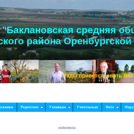
"Баклановская средняя об
кого района Оренбургской
Рады приветствовать Вас, на на
ускники
Родителям
Ученикам
Учительская
Фото
Фору
информеры