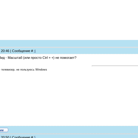
, 20:46 | Сообщение #
4
ид - Масштаб (или просто Ctrl + +) не помогает?
ю телевизор, не пользуюсь Windows
, 20:50 | Сообщение #
5