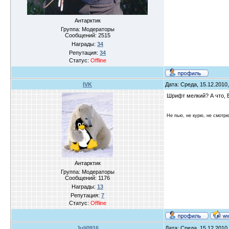
Антарктик
Группа: Модераторы
Сообщений:
2515
Награды:
34
Репутация:
34
Статус:
Offline
IVK
Дата: Среда, 15.12.2010
Шрифт мелкий? А что, В
Не пью, не курю, не смотр
Антарктик
Группа: Модераторы
Сообщений:
1176
Награды:
13
Репутация:
7
Статус:
Offline
Juli0916
Дата: Среда, 15.12.2010