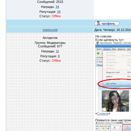
Сообщений:
2515
Награды:
34
Репутация:
34
Статус:
Offline
robinzoid
Дата: Четверг, 16.12.20
Не совсем.
Антарктик
Если щёлкнуть тут:
Группа: Модераторы
Сообщений:
677
Награды:
11
Репутация:
8
Статус:
Offline
«
Снимок
»
Появится окно настрое