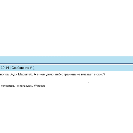
, 19:14 | Сообщение #
2
нопка Вид - Масштаб. А в чём дело, веб-страница не влезает в окно?
ю телевизор, не пользуюсь Windows