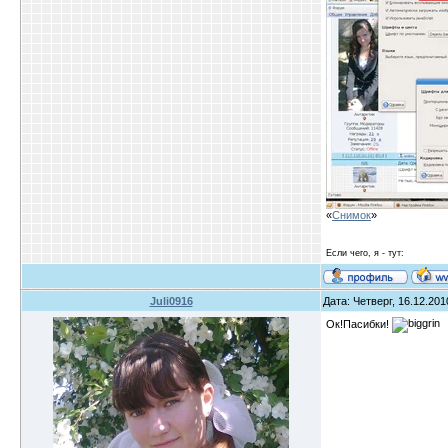
«
Снимок
»
Если чего, я - тут:
Juli0916
Дата: Четверг, 16.12.20
Ок!Пасибки!