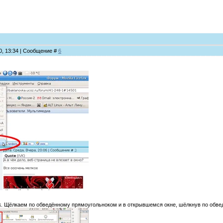
10, 13:34 | Сообщение #
6
к. Щёлкаем по обведённому прямоугольноком и в открывшемся окне, шёлкнув по обв