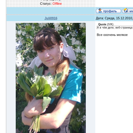
Статус:
Offline
Juli0916
Дата: Среда, 15.12.2010
Quote
(
IVK
)
А в чём дело, веб-страница
Все ооочень мелкое