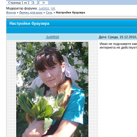
1
Страница
1
из
2
2
»
Модератор форума:
,
Juli0916
IVK
Форум
»
Линукс для всех
»
Сеть
»
Настройки браузера
Настройки браузера
Juli0916
Дата: Среда, 15.12.2010
Иван не подскажете как
интернета не действует