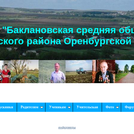
"Баклановская средняя об
кого района Оренбургской
ускники
Родителям
Ученикам
Учительская
Фото
Фору
информеры