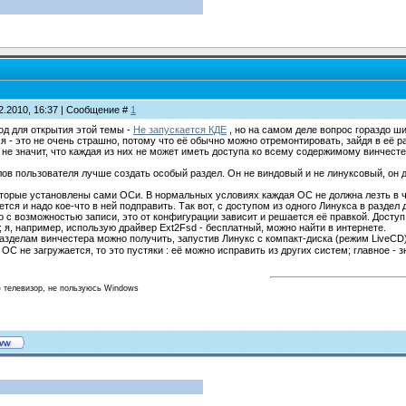
2.2010, 16:37 | Сообщение #
1
д для открытия этой темы -
Не запускается КДЕ
, но на самом деле вопрос гораздо ши
я - это не очень страшно, потому что её обычно можно отремонтировать, зайдя в её р
не значит, что каждая из них не может иметь доступа ко всему содержимому винчестера. 
ов пользователя лучше создать особый раздел. Он не виндовый и не линуксовый, он до
оторые установлены сами ОСи. В нормальных условиях каждая ОС не должна лезть в чу
ется и надо кое-что в ней подправить. Так вот, с доступом из одного Линукса в раздел 
 с возможностью записи, это от конфигурации зависит и решается её правкой. Досту
 я, например, использую драйвер Ext2Fsd - бесплатный, можно найти в интернете.
азделам винчестера можно получить, запустив Линукс с компакт-диска (режим LiveCD)
 ОС не загружается, то это пустяки : её можно исправить из других систем; главное - 
ю телевизор, не пользуюсь Windows