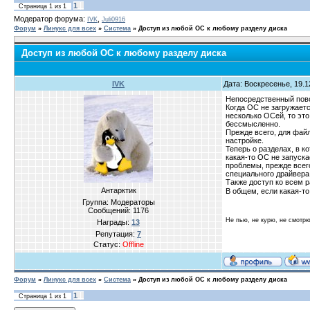
1
Страница
1
из
1
Модератор форума:
,
IVK
Juli0916
Форум
»
Линукс для всех
»
Система
»
Доступ из любой ОС к любому разделу диска
Доступ из любой ОС к любому разделу диска
IVK
Дата: Воскресенье, 19.1
Непосредственный пово
Когда ОС не загружаетс
несколько ОСей, то это 
бессмысленно.
Прежде всего, для файл
настройке.
Теперь о разделах, в к
какая-то ОС не запуска
проблемы, прежде всего
специального драйвера;
Также доступ ко всем р
Антарктик
В общем, если какая-то
Группа: Модераторы
Сообщений:
1176
Не пью, не курю, не смотр
Награды:
13
Репутация:
7
Статус:
Offline
Форум
»
Линукс для всех
»
Система
»
Доступ из любой ОС к любому разделу диска
1
Страница
1
из
1