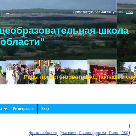
Приветствую Вас
Заглянувший
|
RSS
щеобразовательная школа
 области"
Рады приветствовать Вас, на нашем сайте!
м
Регистрация
Вход
[
Новые сообщения
·
Участники
·
Правила форума
·
Поиск
·
RSS
]