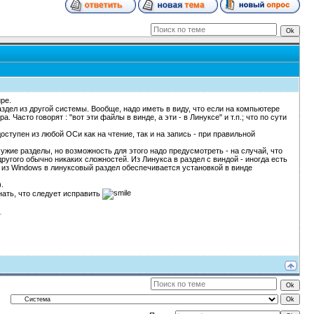
ре.
аздел из другой системы. Вообще, надо иметь в виду, что если на компьютере
Часто говорят : "вот эти файлы в винде, а эти - в Линуксе" и т.п.; что по сути
ступен из любой ОСи как на чтение, так и на запись - при правильной
жие разделы, но возможность для этого надо предусмотреть - на случай, что
другого обычно никаких сложностей. Из Линукса в раздел с виндой - иногда есть
п из Windows в линуксовый раздел обеспечивается установкой в винде
.
знать, что следует исправить