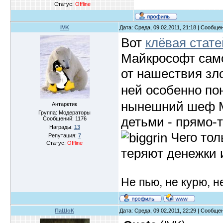
Статус:
Offline
IVK
Дата: Среда, 09.02.2011, 21:18 | Сообще
Вот
клёвая стате
Майкрософт сам
от нашествия зл
ней особенно п
нынешний шеф Ма
Антарктик
Группа: Модераторы
детьми - прямо-
Сообщений:
1176
Награды:
13
Чего тол
Репутация:
7
Статус:
Offline
теряют денежки 
Не пью, не курю, 
ПаШоК
Дата: Среда, 09.02.2011, 22:29 | Сообще