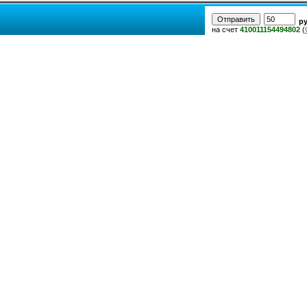
р
на счет
410011154494802
(