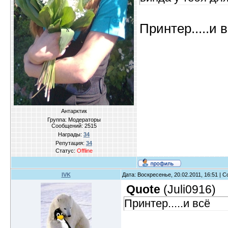
Принтер.....и 
Антарктик
Группа: Модераторы
Сообщений:
2515
Награды:
34
Репутация:
34
Статус:
Offline
IVK
Дата: Воскресенье, 20.02.2011, 16:51 |
Quote
(
Juli0916
)
Принтер.....и всё