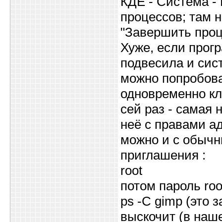
КДЕ - Система -
процессов; там н
"Завершить проц
Хуже, если прогр
подвесила и сист
можно попробов
одновременно кла
сей раз - самая 
неё с правами а
можно и с обычны
приглашения :
root
потом пароль roo
ps -C gimp (это 
выскочит (в наш