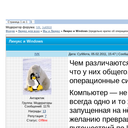
1
Страница
1
из
1
Модератор форума:
,
IVK
Juli0916
Форум
»
Линукс для всех
»
Мы и Линукс
»
Линукс и Windows
(предельно кратко об операцио
Линукс и Windows
IVK
Дата: Суббота, 05.02.2011, 15:47 | Сооб
Чем различаются
что у них общего
операционные си
Компьютер — не 
Антарктик
всегда одно и то
Группа: Модераторы
Сообщений:
1176
запущенная на н
Награды:
13
Репутация:
7
желанию превращ
Статус:
Offline