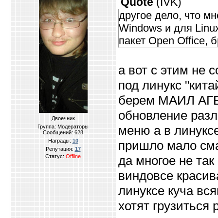
Quote
(
IVK
)
другое дело, что м
Windows и для Linu
пакет Open Office, 
а вот с этим не
под линукс "кит
берем МАИЛ АГЕ
обновление разл
Двоечник
меню а в линуксе
Группа: Модераторы
Сообщений:
628
Награды:
10
пришло мало сма
Репутация:
17
Статус:
Offline
да многое не так
виндовсе красив
линуксе куча вс
хотят грузиться 