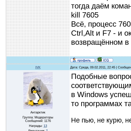
тогда даём коман
kill 7605
Всё, процесс 76
Ctrl,Alt и F7 - и
возвращённом в 
IVK
Дата: Среда, 09.02.2011, 22:45 | Сообще
Подобные вопрос
соответствующим
в Windows успешн
то программах т
Антарктик
Группа: Модераторы
Не пью, не курю, 
Сообщений:
1176
Награды:
13
Репутация:
7