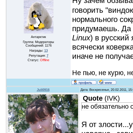
Ну зачем обзыв
говорить "виндою
нормального сок
придумаешь. Да
Linux
) в русский
Антарктик
Группа: Модераторы
всячески коверка
Сообщений:
1176
Награды:
13
иначе не получае
Репутация:
7
Статус:
Offline
Не пью, не курю, 
Juli0916
Дата: Воскресенье, 20.02.2011, 15
Quote
(
IVK
)
не обязательно 
Я от злости...