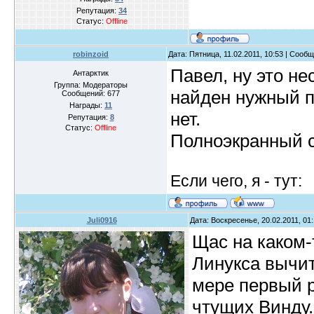
Репутация:
34
Статус:
Offline
robinzoid
Дата: Пятница, 11.02.2011, 10:53 | Сооб
Павел, ну это не
Антарктик
Группа: Модераторы
найден нужный пл
Сообщений:
677
Награды:
11
нет.
Репутация:
8
Статус:
Offline
Полноэкранный 
Если чего, я - тут:
Juli0916
Дата: Воскресенье, 20.02.2011, 01
Щас на каком
Линукса вычит
мере первый р
чтущих Винду..