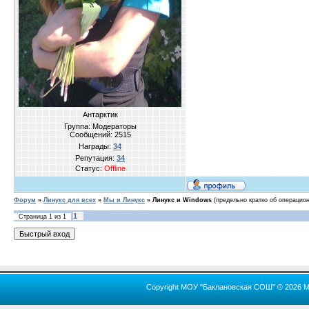
Антарктик
Группа: Модераторы
Сообщений:
2515
Награды:
34
Репутация:
34
Статус:
Offline
Форум
»
Линукс для всех
»
Мы и Линукс
»
Линукс и Windows
(предельно кратко об операцио
1
Страница
1
из
1
Copyright МОУ "Баклановская СОШ" © 2026 М