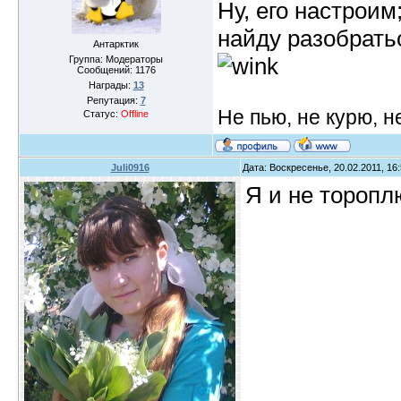
Ну, его настроим
найду разобрать
Антарктик
Группа: Модераторы
Сообщений:
1176
Награды:
13
Репутация:
7
Не пью, не курю, 
Статус:
Offline
Juli0916
Дата: Воскресенье, 20.02.2011, 16
Я и не тороп