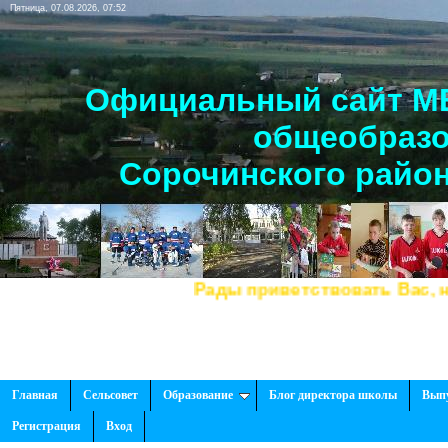
Пятница, 07.08.2026, 07:52
Официальный сайт МБ
общеобразо
Сорочинского район
Рады приветствовать Вас, на нашем са
Главная
Сельсовет
Образование
Блог директора школы
Вып
Регистрация
Вход