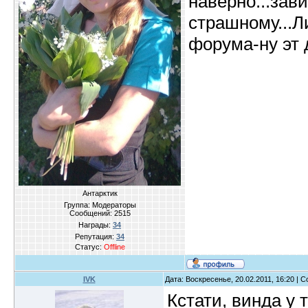
наверно...зави
страшному...Л
форума-ну эт 
Антарктик
Группа: Модераторы
Сообщений:
2515
Награды:
34
Репутация:
34
Статус:
Offline
IVK
Дата: Воскресенье, 20.02.2011, 16:20 |
Кстати, винда у 