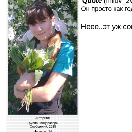
Quote
(
milov_2
Он просто как го
Неее..эт уж с
Антарктик
Группа: Модераторы
Сообщений:
2515
Награды:
34