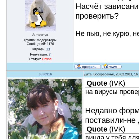
Насчёт зависания
проверить?
Не пью, не курю, 
Антарктик
Группа: Модераторы
Сообщений:
1176
Награды:
13
Репутация:
7
Статус:
Offline
Juli0916
Дата: Воскресенье, 20.02.2011, 16
Quote
(
IVK
)
на вирусы прове
Недавно форм
поставили-не 
Quote
(
IVK
)
винда у тебя дл