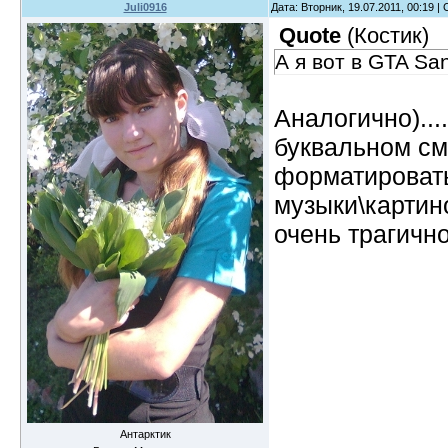
Juli0916
Дата: Вторник, 19.07.2011, 00:19 
Quote
(
Костик
)
А я вот в GTA Sa
Аналогично)...
буквальном с
форматировать
музыки\картин
очень трагично
Антарктик