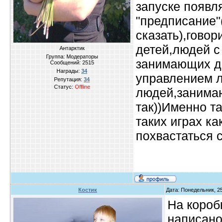
запуске появл
"предписание
сказать),говор
детей,людей с
Антарктик
Группа: Модераторы
занимающих до
Сообщений:
2515
Награды:
34
управлением л
Репутация:
34
Статус:
Offline
людей,занимаю
так))Именно т
таких играх к
похвастаться 
Костик
Дата: Понедельник, 25
На короб
написано