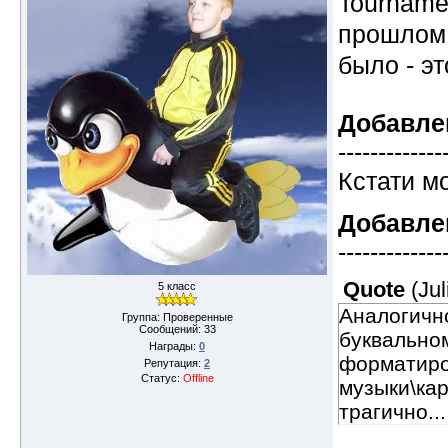
Tourname
прошлом
было - эт
Добавле
-------------
Кстати м
Добавле
-------------
Quote
(
Ju
5 класс
Аналогично
Группа: Проверенные
Сообщений:
33
буквально
Награды:
0
форматиров
Репутация:
2
Статус:
Offline
музыки\ка
трагично...