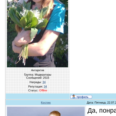
Антарктик
Группа: Модераторы
Сообщений:
2515
Награды:
34
Репутация:
34
Статус:
Offline
Костик
Дата: Пятница, 22.07.
Да, понр