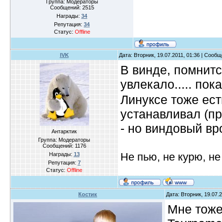
Группа: Модераторы
Сообщений:
2515
Награды:
34
Репутация:
34
Статус:
Offline
IVK
Дата: Вторник, 19.07.2011, 01:36 | Сооб
В винде, помнитс
увлекало..... по
Линуксе тоже есть
устанавливал (пр
- но виндовый в
Антарктик
Группа: Модераторы
Сообщений:
1176
Не пью, не курю, н
Награды:
13
Репутация:
7
Статус:
Offline
Костик
Дата: Вторник, 19.07.
Мне тоже