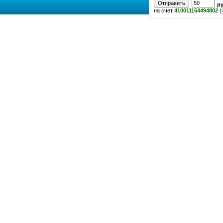
р
на счет
410011154494802
(