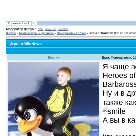
1
Страница
1
из
1
Модератор форума:
,
,
IVK
milov_2v
Juli0916
Форум
»
Компьютеры и девайсы
»
Заморочки из бочки
»
Игры в Windows
(Кто во что игра
Игры в Windows
Костик
Дата: Понедельник, 18
Я чаще вс
Heroes of
Barbaross
Ну и в др
также ка
А вы в к