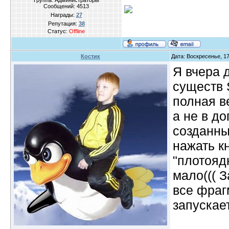
Группа: Администраторы
Сообщений:
4513
Награды:
27
Репутация:
38
Статус:
Offline
Костик
Дата: Воскресенье, 17
Я вчера 
существ 
полная ве
а не в д
созданны
нажать к
"плотояд
мало((( 
все фраг
запускае