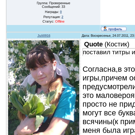
Группа: Проверенные
Сообщений:
33
Награды:
0
Репутация:
2
Статус:
Offline
Juli0916
Дата: Воскресенье, 24.07.2011, 23
Quote
(
Костик
)
поставил титры и
Согласна,в эт
игры,причем о
предусмотрели
это маловероят
просто не при
могут все бук
всячины(к при
меня была игра