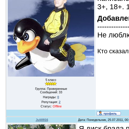
3+, 18+. 
Добавле
-------------
Не люблю
Кто сказал
5 класс
Группа: Проверенные
Сообщений:
33
Награды:
0
Репутация:
2
Статус:
Offline
Juli0916
Дата: Понедельник, 25.07.2011, 0
Я диск брала,п