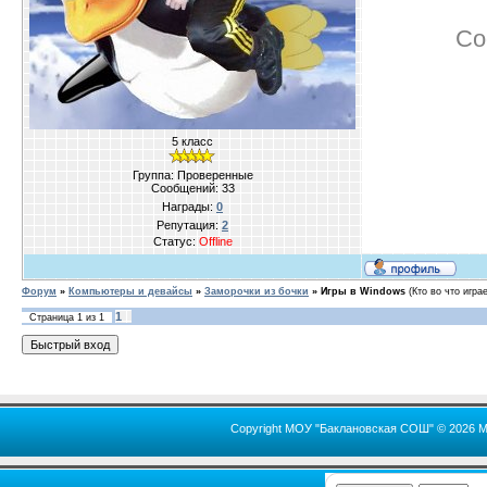
Со
5 класс
Группа: Проверенные
Сообщений:
33
Награды:
0
Репутация:
2
Статус:
Offline
Форум
»
Компьютеры и девайсы
»
Заморочки из бочки
»
Игры в Windows
(Кто во что игра
1
Страница
1
из
1
Copyright МОУ "Баклановская СОШ" © 2026 М