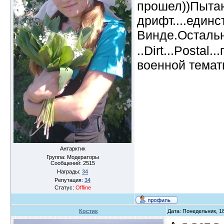
прошел))Пытаю
дрифт....единс
Винде.Осталь
..Dirt...Postal
военной темати
Антарктик
Группа: Модераторы
Сообщений:
2515
Награды:
34
Репутация:
34
Статус:
Offline
Костик
Дата: Понедельник, 18