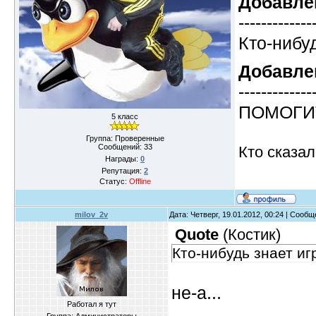
Добавле
-------------
Кто-нибуд
Добавле
-------------
ПОМОГ
5 класс
Группа: Проверенные
Сообщений:
33
Кто сказал
Награды:
0
Репутация:
2
Статус:
Offline
milov_2v
Дата: Четверг, 19.01.2012, 00:24 | Сооб
Quote
(
Костик
)
Кто-нибудь знает игр
не-а...
Работал я тут