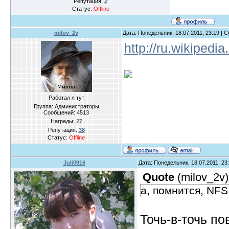
Репутация:
2
Статус:
Offline
milov_2v
Дата: Понедельник, 18.07.2011, 23:19 |
http://ru.wikipedia
Работал я тут
Группа: Администраторы
Сообщений:
4513
Награды:
27
Репутация:
38
Статус:
Offline
Juli0916
Дата: Понедельник, 18.07.2011, 2
Quote
(
milov_2v
)
а, помнится, NFS 
Точь-в-точь п