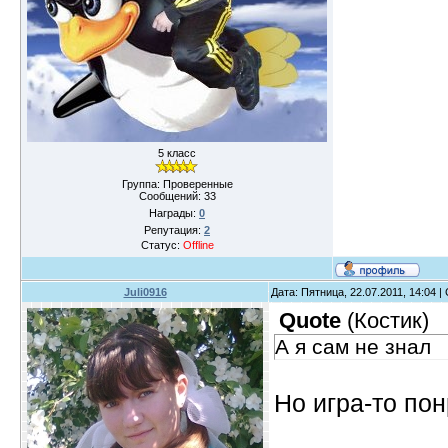
5 класс
Группа: Проверенные
Сообщений:
33
Награды:
0
Репутация:
2
Статус:
Offline
Juli0916
Дата: Пятница, 22.07.2011, 14:04 
Quote
(
Костик
)
А я сам не знал
Но игра-то по