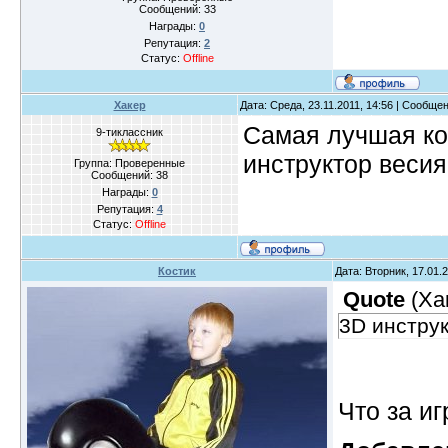
Сообщений:
33
Награды:
0
Репутация:
2
Статус:
Offline
Хакер
Дата: Среда, 23.11.2011, 14:56 | Сообще
Самая лучшая ко
9-тиклассник
инструктор весия
Группа: Проверенные
Сообщений:
38
Награды:
0
Репутация:
4
Статус:
Offline
Костик
Дата: Вторник, 17.01.
Quote
(
Ха
3D инструк
Что за иг