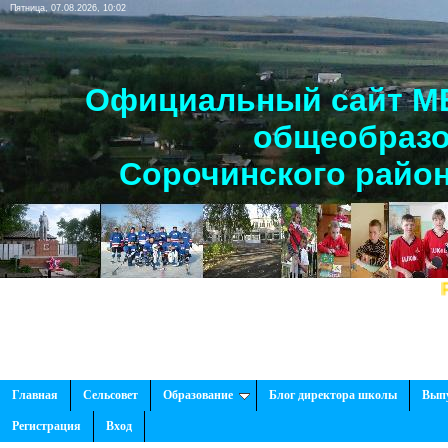
Пятница, 07.08.2026, 10:02
Официальный сайт МБ
общеобразо
Сорочинского район
Рады приветст
Главная
Сельсовет
Образование
Блог директора школы
Вып
Регистрация
Вход