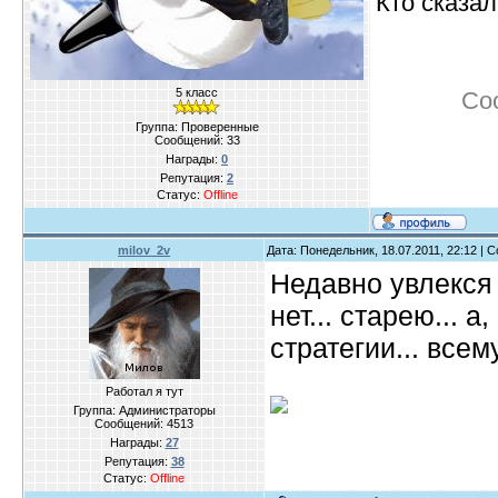
Кто сказал
5 класс
Со
Группа: Проверенные
Сообщений:
33
Награды:
0
Репутация:
2
Статус:
Offline
milov_2v
Дата: Понедельник, 18.07.2011, 22:12 |
Недавно увлекся 
нет... старею... а
стратегии... всем
Работал я тут
Группа: Администраторы
Сообщений:
4513
Награды:
27
Репутация:
38
Статус:
Offline