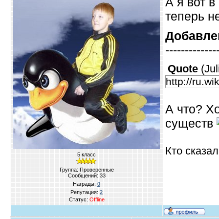
А я вот 
теперь не
Добавле
-------------
Quote
(
Ju
http://ru.w
А что? Х
существ
Кто сказал
5 класс
Группа: Проверенные
Сообщений:
33
Награды:
0
Репутация:
2
Статус:
Offline