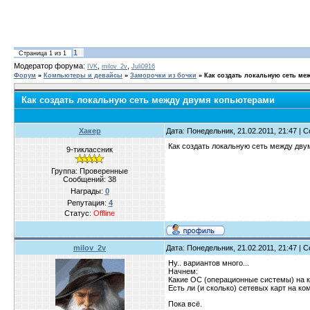
1
Страница
1
из
1
Модератор форума:
,
,
IVK
milov_2v
Juli0916
Форум
»
Компьютеры и девайсы
»
Заморочки из бочки
»
Как создать локальную сеть ме
Как создать локальную сеть между двумя копьютерами
Хакер
Дата: Понедельник, 21.02.2011, 21:47 |
Как создать локальную сеть между дв
9-тиклассник
Группа: Проверенные
Сообщений:
38
Награды:
0
Репутация:
4
Статус:
Offline
milov_2v
Дата: Понедельник, 21.02.2011, 21:47 |
Ну.. вариантов много...
Начнем:
Какие ОС (операционные системы) на 
Есть ли (и сколько) сетевых карт на ком
Пока всё.