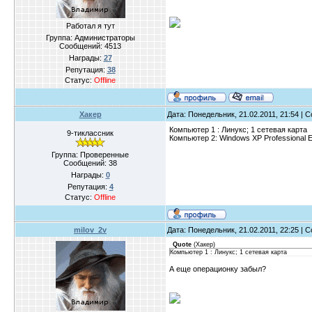
Работал я тут
Группа: Администраторы
Сообщений:
4513
Награды:
27
Репутация:
38
Статус:
Offline
Хакер
Дата: Понедельник, 21.02.2011, 21:54 |
Компьютер 1 : Линукс; 1 сетевая карта
9-тиклассник
Компьютер 2: Windows XP Professional Ed
Группа: Проверенные
Сообщений:
38
Награды:
0
Репутация:
4
Статус:
Offline
milov_2v
Дата: Понедельник, 21.02.2011, 22:25 |
Quote
(
Хакер
)
Компьютер 1 : Линукс; 1 сетевая карта
А еще операционку забыл?