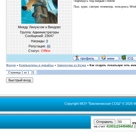
Подпишусь под каждым словом
Пью, курю, смотрю телевизор, пользуюсь Win
Между Линуксом и Виндовс
Группа: Администраторы
Сообщений:
23047
Награды:
9
Репутация:
45
Статус:
Offline
Форум
»
Компьютеры и девайсы
»
Заморочки из бочки
»
Как создать локальную сеть ме
1
Страница
1
из
1
Copyright МОУ "Баклановская СОШ" © 2026 М
р
на счет
410011154494802
(