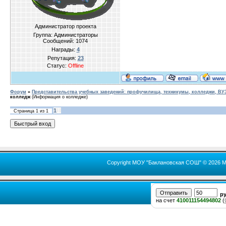
Администратор проекта
Группа: Администраторы
Сообщений:
1074
Награды:
4
Репутация:
23
Статус:
Offline
Форум
»
Представительства учебных заведений: профучилища, техникумы, колледжи, В
колледж
(Информация о колледже)
1
Страница
1
из
1
Copyright МОУ "Баклановская СОШ" © 2026 М
р
на счет
410011154494802
(