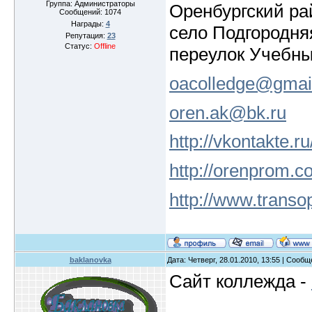
Группа: Администраторы
Оренбургский ра
Сообщений:
1074
Награды:
4
село Подгородня
Репутация:
23
Статус:
Offline
переулок Учебны
oacolledge@gmai
oren.ak@bk.ru
http://vkontakte.
http://orenprom.
http://www.transo
baklanovka
Дата: Четверг, 28.01.2010, 13:55 | Сооб
Сайт коллежда -