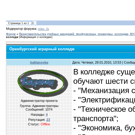
1
Страница
1
из
1
Модератор форума:
milov_2v
Форум
»
Представительства учебных заведений: профучилища, техникумы, колледжи, В
колледж
(Информация о колледже)
Оренбургский аграрный колледж
baklanovka
Дата: Четверг, 28.01.2010, 13:53 | Сооб
В колледже суще
обучают шести с
- "Механизация с
- "Электрификац
Администратор проекта
Группа: Администраторы
- "Техническое 
Сообщений:
1074
Награды:
4
транспорта";
Репутация:
23
Статус:
Offline
- "Экономика, бу