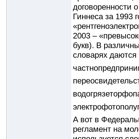
договоренности о
Гиннеса за 1993 
«рентгеноэлектро
2003 – «превысо
букв). В различн
словарях даются 
частнопредприни
переосвидетельст
водогрязеторфоп
электрофотополу
А вот в Федерал
регламент на мол
используется сло