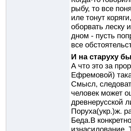
рыбу, то все пон
иле тонут коряги
оборвать леску и
дном - пусть поп
все обстоятельст
И на старуху б
А что это за про
Ефремовой) такая
Смысл, следоват
человек может о
древнерусской л
Поруха(укр.)ж. ра
Беда.В конкретно
изнасилование. Т