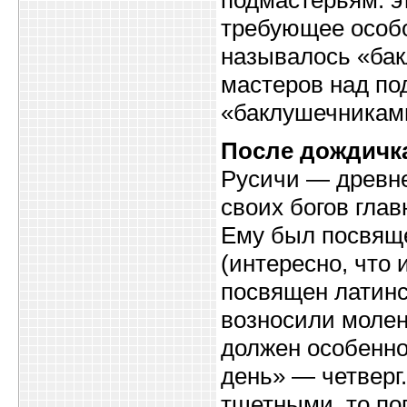
требующее особо
называлось «бак
мастеров над п
«баклушечниками
После дождичка
Русичи — древне
своих богов глав
Ему был посвяще
(интересно, что 
посвящен латинс
возносили молени
должен особенно
день» — четверг.
тщетными, то по