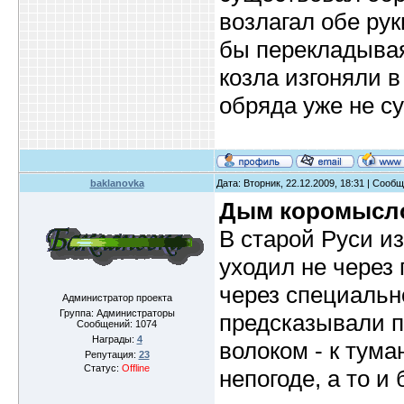
возлагал обе рук
бы перекладывая 
козла изгоняли в
обряда уже не су
baklanovka
Дата: Вторник, 22.12.2009, 18:31 | Сооб
Дым коромысл
В старой Руси и
уходил не через 
через специальн
Администратор проекта
Группа: Администраторы
предсказывали по
Сообщений:
1074
Награды:
4
волоком - к тума
Репутация:
23
Статус:
Offline
непогоде, а то и 