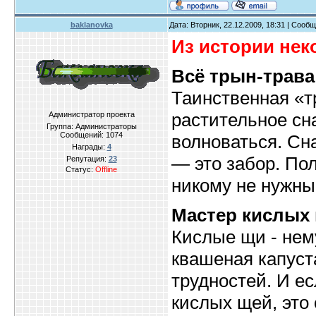
baklanovka
Дата: Вторник, 22.12.2009, 18:31 | Сооб
Из истории не
Всё трын-трава
Таинственная «т
растительное сна
Администратор проекта
Группа: Администраторы
Сообщений:
1074
волноваться. Сн
Награды:
4
— это забор. По
Репутация:
23
Статус:
Offline
никому не нужны
Мастер кислых
Кислые щи - нем
квашеная капуст
трудностей. И е
кислых щей, это 