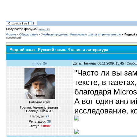
1
Страница
1
из
1
Модератор форума:
milov_2v
Форум
»
Образование
»
Учебные предметы. Интересные факты и прочее вокруг
»
Родной я
предметов)
Родной язык. Русский язык. Чтение и литература
milov_2v
Дата: Пятница, 06.11.2009, 13:45 | Сооб
"Часто ли вы за
тексте, в газетах
благодаря Micros
А вот один англ
Работал я тут
Группа: Администраторы
исследование, к
Сообщений:
4513
Награды:
27
Репутация:
38
Статус:
Offline