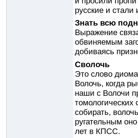
и просили пропит
русские и стали 
Знать всю под
Выражение связа
обвиняемым заго
добиваясь призн
Сволочь
Это слово диома
Волочь, когда р
наши с Волочи п
томологических 
собирать, волочь
ругательным оно 
лет в КПСС.