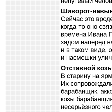
непутёвый челов
Шиворот-навы
Сейчас это врод
когда-то оно св
времена Ивана Г
задом наперед н
и в таком виде, 
и насмешки улич
Отставной коз
В старину на яр
Их сопровождали
барабанщик, акк
козы барабанщик
несерьёзного че