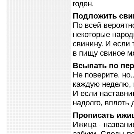
годен.
Подложить св
По всей вероятно
некоторые народ
свинину. И если
в пищу свиное мя
Всыпать по пе
Не поверите, но.
каждую неделю, н
И если наставник
надолго, вплоть
Прописать ижи
Ижица - названи
азбуки. Следы п