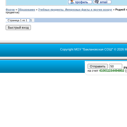
Форум
»
Образование
»
Учебные предметы. Интересные факты и прочее вокруг
»
Родной я
предметов)
1
Страница
1
из
1
Copyright МОУ "Баклановская СОШ" © 2026 М
р
на счет
410011154494802
(