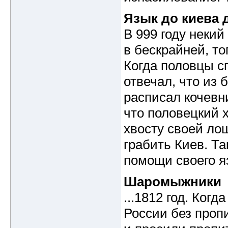
Язык до киева 
В 999 году неки
в бескрайней, то
Когда половцы сп
отвечал, что из б
расписал кочевни
что половецкий 
хвосту своей ло
грабить Киев. Т
помощи своего я
Шаромыжники
...1812 год. Ког
России без проп