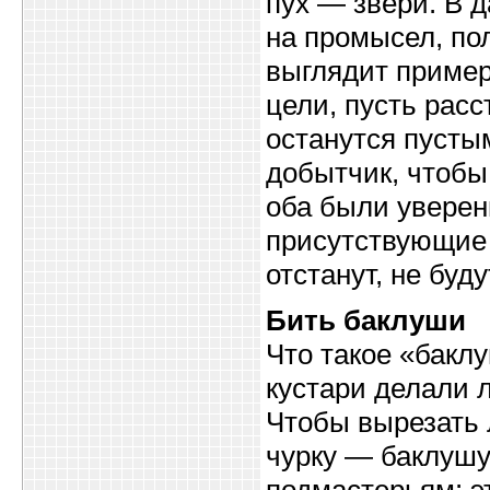
пух — звери. В 
на промысел, пол
выглядит пример
цели, пусть рас
останутся пустым
добытчик, чтобы 
оба были уверен
присутствующие 
отстанут, не буд
Бить баклуши
Что такое «баклу
кустари делали л
Чтобы вырезать 
чурку — баклушу
подмастерьям: эт