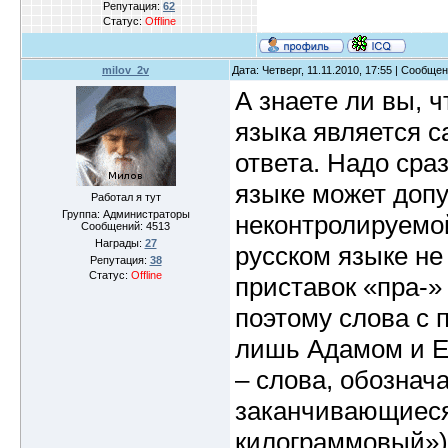
Репутация:
62
Статус:
Offline
milov_2v
Дата: Четверг, 11.11.2010, 17:55 | Сообще
А знаете ли вы, ч
языка является 
ответа. Надо сраз
языке может допу
Работал я тут
Группа: Администраторы
неконтролируемой
Сообщений:
4513
Награды:
27
русском языке не
Репутация:
38
Статус:
Offline
приставок «пра-»
поэтому слова с 
лишь Адамом и Е
– слова, обознач
заканчивающиеся,
килограммовый»)