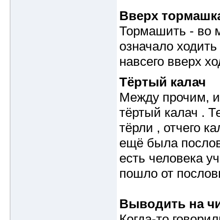
Вверх тормашк
Тормашить - во м
означало ходить 
навсего вверх хо
Тёртый калач
Между прочим, и
тёртый калач . Т
тёрли , отчего 
ещё была послови
есть человека у
пошло от послови
Выводить на ч
Когда-то говорил