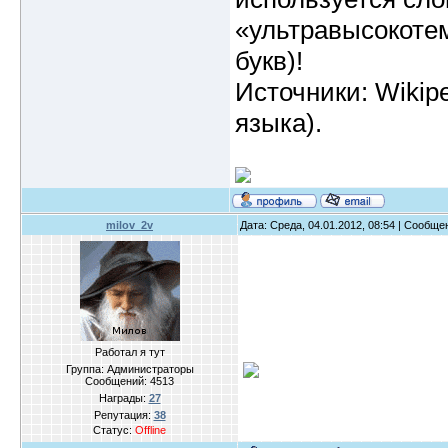
«ультравысокоте
букв)!
Источники: Wikip
языка).
milov_2v
Дата: Среда, 04.01.2012, 08:54 | Сообщ
Работал я тут
Группа: Администраторы
Сообщений:
4513
Награды:
27
Репутация:
38
Статус:
Offline