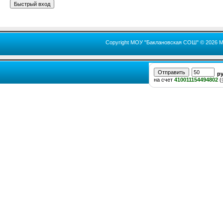
Copyright МОУ "Баклановская СОШ" © 2026 М
р
на счет
410011154494802
(