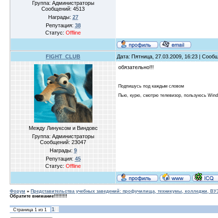
Группа: Администраторы
Сообщений:
4513
Награды:
27
Репутация:
38
Статус:
Offline
FIGHT_CLUB
Дата: Пятница, 27.03.2009, 16:23 | Соо
обязательно!!!
Подпишусь под каждым словом
Пью, курю, смотрю телевизор, пользуюсь Win
Между Линуксом и Виндовс
Группа: Администраторы
Сообщений:
23047
Награды:
9
Репутация:
45
Статус:
Offline
Форум
»
Представительства учебных заведений: профучилища, техникумы, колледжи, В
Обратите внимание!!!!!!!!!
1
Страница
1
из
1