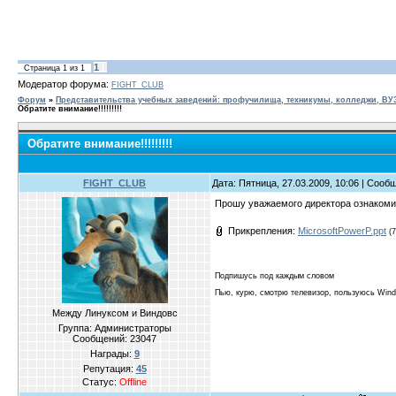
1
Страница
1
из
1
Модератор форума:
FIGHT_CLUB
Форум
»
Представительства учебных заведений: профучилища, техникумы, колледжи, В
Обратите внимание!!!!!!!!!
Обратите внимание!!!!!!!!!
FIGHT_CLUB
Дата: Пятница, 27.03.2009, 10:06 | Соо
Прошу уважаемого директора ознакоми
Прикрепления:
MicrosoftPowerP.ppt
(
Подпишусь под каждым словом
Пью, курю, смотрю телевизор, пользуюсь Win
Между Линуксом и Виндовс
Группа: Администраторы
Сообщений:
23047
Награды:
9
Репутация:
45
Статус:
Offline