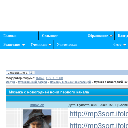
Главная
Сельсовет
Образование
Блог 
Родителям
Ученикам
Учительская
Фото
1
Страница
1
из
1
Модератор форума:
,
ПаШоК
FIGHT_CLUB
Форум
»
Музыкальный раздел
»
Помощь в поиске композиций
»
Музыка с новогодней ноч
Музыка с новогодней ночи первого канала
milov_2v
Дата: Суббота, 03.01.2009, 15:01 | Соо
http://mp3sort.ifo
http://mp3sort.ifo