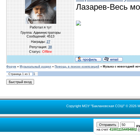
Лазарев-Весь м
Работал я тут
Группа: Администраторы
Сообщений:
4513
Награды:
27
Репутация:
38
Статус:
Offline
Форум
»
Музыкальный раздел
»
Помощь в поиске композиций
»
Музыка с новогодней ноч
1
Страница
1
из
1
Copyright МОУ "Баклановская СОШ" © 2026 М
р
на счет
410011154494802
(