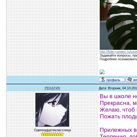
http://fotki.yandex.ru/us
Задавайте вопросы, пр
Подробнее познакомить
РЕНАТИК
Дата: Вторник, 04.10.20
Вы в школе н
Прекрасна, м
Желаю, чтоб 
Пожать плоды
Прилежных в
Одиннадцатиклассница
Терпения, до