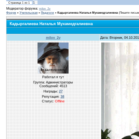
1
Страница
1
из
1
Модератор форума:
milov_2v
Форум
»
Учительская
»
Педагоги
»
Кадыргалиева Наталья Мухамедгалиевна
(Пишите письм
Кадыргалиева Наталья Мухамедгалиевна
milov_2v
Дата: Вторник, 04.10.20
Работал я тут
Группа: Администраторы
Сообщений:
4513
Награды:
27
Репутация:
38
Статус:
Offline