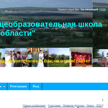
Приветствую Вас
Заглянувший
|
RSS
щеобразовательная школа
 области"
риветствовать Вас, на нашем сайте!
м
Регистрация
Вход
[
Новые сообщения
·
Участники
·
Правила форума
·
Поиск
·
RSS
]