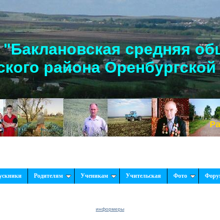
"Баклановская средняя об
кого района Оренбургской
Рады п
ускники
Родителям
Ученикам
Учительская
Фото
Фору
информеры