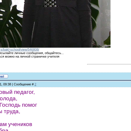
ers/bakl-school/view/546808/
исылайте личные сообщения, общайтесь...
ся можно на личной страничке учителя
11, 09:38 | Сообщение #
2
овый педагог,
олода,
Господь помог
 труда,
ам учеников
бра,